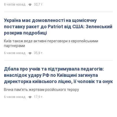
8 часов назад
32,7 т.
Україна має домовленості на щомісячну
поставку ракет до Patriot від США: Зеленський
розкрив подробиці
Київ також веде активні переговори з європейськими
партнерами
6 часов назад
35,8 т.
Дбала про учнів та підтримувала педагогів:
внаслідок удару РФ по Київщині загинула
директорка київського ліцею, її чоловік та онук
Вічна пам'ять жертвам російського терору
6 часов назад
17,9 т.