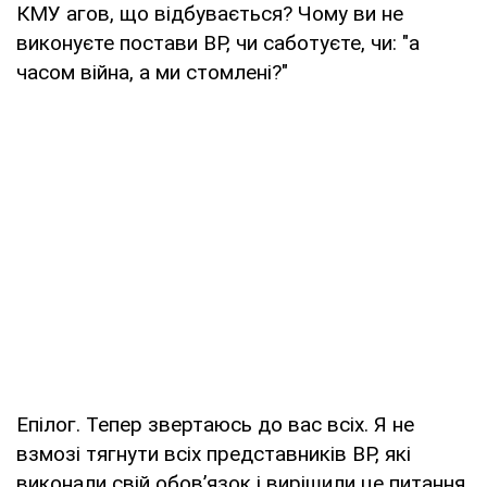
КМУ агов, що відбувається? Чому ви не
виконуєте постави ВР, чи саботуєте, чи: "а
часом війна, а ми стомлені?"
Епілог. Тепер звертаюсь до вас всіх. Я не
взмозі тягнути всіх представників ВР, які
виконали свій обовʼязок і вирішили це питання,