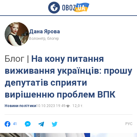
Дана Ярова
Волонетр, блогер
Блог |
На кону питання
виживання українців: прошу
депутатів сприяти
вирішенню проблем ВПК
Новини політики
10.10.2023 19:49
12,0 т.
41
РУС