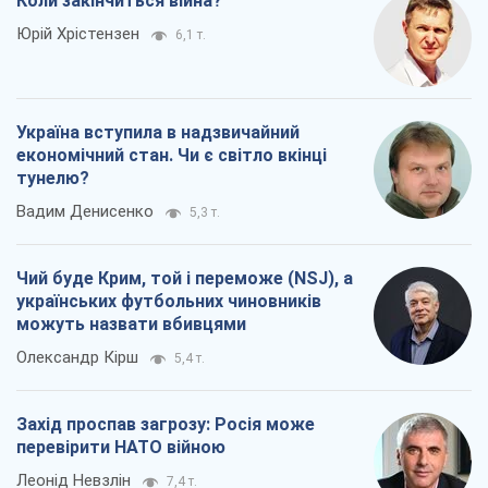
Коли закінчиться війна?
Юрій Хрістензен
6,1 т.
Україна вступила в надзвичайний
економічний стан. Чи є світло вкінці
тунелю?
Вадим Денисенко
5,3 т.
Чий буде Крим, той і переможе (NSJ), а
українських футбольних чиновників
можуть назвати вбивцями
Олександр Кірш
5,4 т.
Захід проспав загрозу: Росія може
перевірити НАТО війною
Леонід Невзлін
7,4 т.