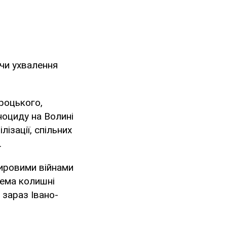
чи ухвалення
роцького,
ноциду на Волині
лізації, спільних
.
ировими війнами
крема колишні
 зараз Івано-