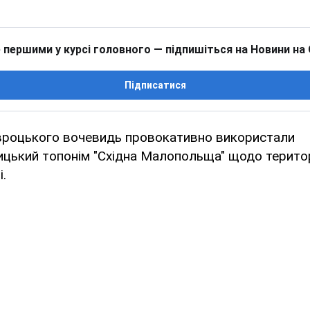
 першими у курсі головного — підпишіться на Новини на
Підписатися
авроцького вочевидь провокативно використали
ький топонім "Східна Малопольща" щодо територі
.