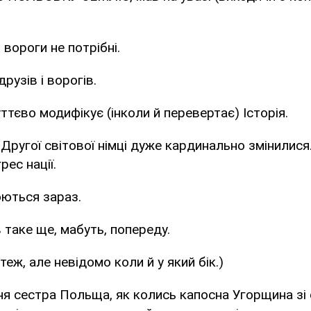
і вороги не потрібні.
рузів і ворогів.
тєво модифікує (інколи й перевертає) Історія.
 Другої світової німці дуже кардинально змінилися
рес нації.
юються зараз.
в таке ще, мабуть, попереду.
 теж, але невідомо коли й у який бік.)
ня сестра Польща, як колись капосна Угорщина зі