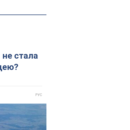
 не стала
щею?
РУС