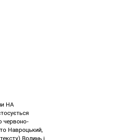
ли НА
стосується
о червоно-
сто Навроцький,
ексту) Волинь і