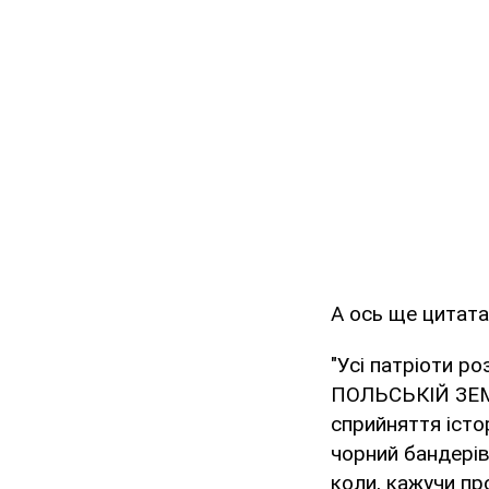
А ось ще цитата
"Усі патріоти ро
ПОЛЬСЬКІЙ ЗЕМЛІ
сприйняття істо
чорний бандері
коли, кажучи пр