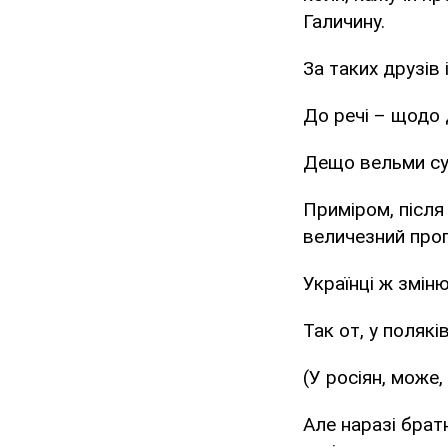
Галичину.
За таких друзів 
До речі – щодо д
Дещо вельми сут
Приміром, після
величезний прог
Українці ж змін
Так от, у полякі
(У росіян, може,
Але наразі брат