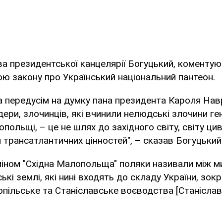
а президентської канцелярії Богуцький, коментую
 закону про Український національний пантеон.
а передусім на думку пана президента Кароля Нав
ери, злочинців, які вчинили нелюдські злочини ге
опольщі, – це не шлях до західного світу, світу циві
 трансатлантичних цінностей", – сказав Богуцький
міном "Східна Малопольща" поляки називали між м
ські землі, які нині входять до складу України, зо
опільське та Станіславське воєводства [Станіслав