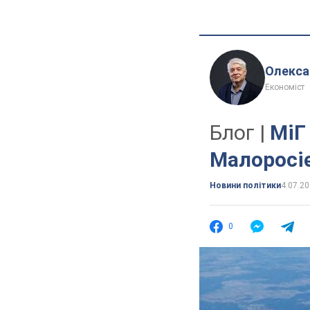
Олекса
Економіст
Блог |
МіГ
Малоросі
Новини політики
4.07.20
0