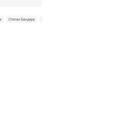
а
Степан Бандера
Кароль Навроцький