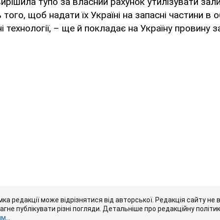
вирішила тупо за власний рахунок утилізувати зал
 того, щоб надати їх Україні на запасні частини в о
ні технології, – ще й покладає на Україну провину з
ка редакції може відрізнятися від авторської. Редакція сайту не в
рагне публікувати різні погляди. Детальніше про редакційну політи
...