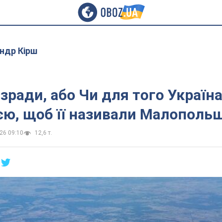
ндр Кірш
 зради, або Чи для того Україна
єю, щоб її називали Малополь
26 09:10
12,6 т.