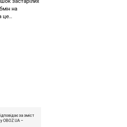
ишок застарілих
бмін на
а це…
ідповідає за зміст
ку OBOZ.UA –