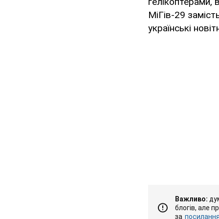
гелікоптерами, 
МіГів-29 замість
українські новіт
Важливо:
дум
блогів, але п
за
посиланням