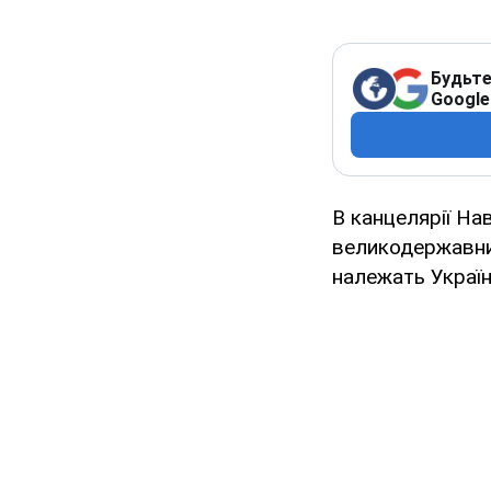
Будьте
Google
В канцелярії Н
великодержавниц
належать Україні