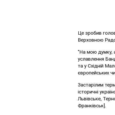
Це зробив голов
Верховною Радою
"На мою думку, 
уславлення Банд
та у Східній Мал
європейських чи
Застарілим тер
історичні україн
Львівське, Терн
Франківськ].