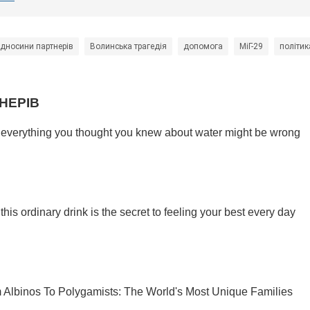
ідносини партнерів
Волинська трагедія
допомога
МіГ-29
політик