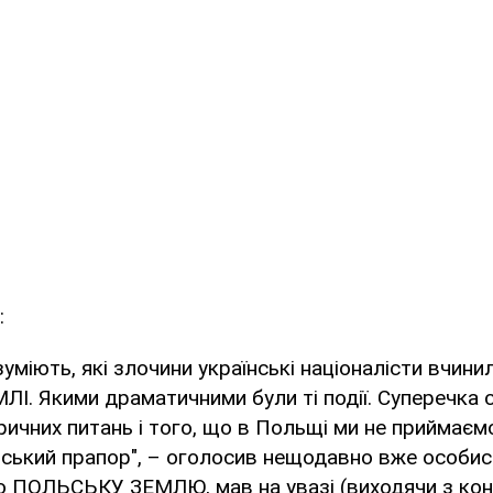
:
зуміють, які злочини українські націоналісти вчини
. Якими драматичними були ті події. Суперечка 
ричних питань і того, що в Польщі ми не приймаєм
вський прапор", – оголосив нещодавно вже особи
о ПОЛЬСЬКУ ЗЕМЛЮ, мав на увазі (виходячи з конт