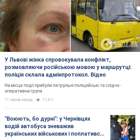
У Львові жінка спровокувала конфлікт,
розмовляючи російською мовою у маршрутці:
поліція склала адмінпротокол. Відео
На місце події прибули патрульні поліцейські та слідчо-
оперативна група
11 часов назад
11,0 т.
"Воюють, бо дурні": у Чернівцях
водій автобуса зневажив
українських військових і поплатився.