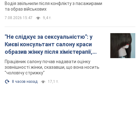
Відео
Водія звільнили після конфлікту з пасажирами
та образ військових
7.08.2026 15:47
9,4 т.
"Не слідкує за сексуальністю": у
Києві консультант салону краси
образив жінку після хімієтерапії,
розгорівся скандал. Фото
Працівник салону почав надавати оцінку
зовнішності жінки, сказавши, що вона носить
"чоловічу стрижку"
8 часов назад
17,1 т.