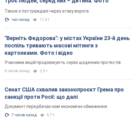
троє людей, серед них – дитина. Фото
Також є постраждалі через атаку ворога
час назад
17,4 т.
"Верніть Федорова": у містах України 23-й день
поспіль тривають масові мітинги з
картонками. Фото і відео
Учасники акцій продовжують серію щоденних протестів
8 часов назад
2,9 т.
Сенат США схвалив законопроєкт Грема про
санкції проти Росії: що далі
Документ передбачає нові економічні обмеження
7 часов назад
5,7 т.