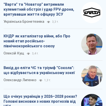
"Варта" та "Новатор" витримали
кулеметний обстріл і удар FPV-дрона,
врятувавши життя офіцеру ЗСУ
Українська Бронетехніка
3,3 т.
КНДР як каталізатор війни, або Про
новий етап російсько-
північнокорейського союзу
Олексій Кущ
3,4 т.
Вихід до еліти ЧС та тріумф "Сокола":
що відбувається в українському хокеї
Олександр Липенко
1,3 т.
Що очікує українців у 2026–2028 роках?
Головні висновки з нових прогнозів від