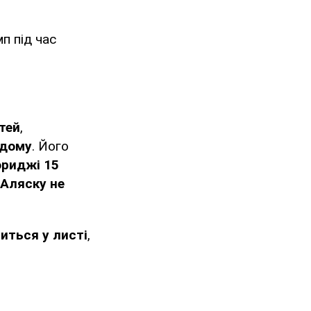
п під час
тей
,
 дому
. Його
ориджі 15
Аляску не
иться у листі
,