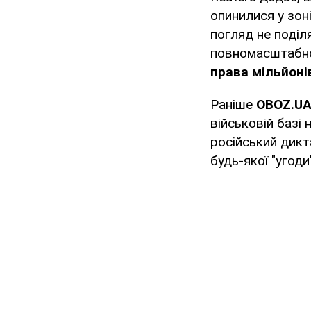
опинилися у зон
погляд не поділ
повномасштабно
права мільйонів
Раніше
OBOZ.UA
військовій базі 
російський дик
будь-якої "угоди"