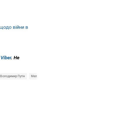
 щодо війни в
у
Viber
. Не
Володимир Путін
Меланія Трамп
Дональд Трамп