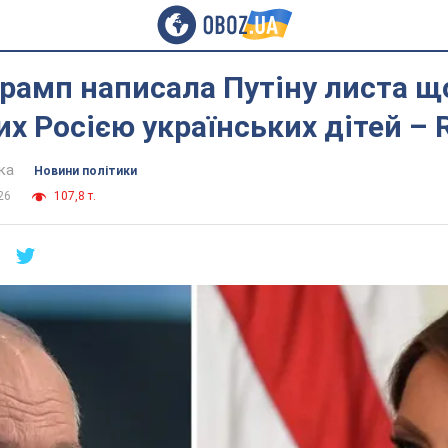
рамп написала Путіну листа щ
х Росією українських дітей – 
ка
Новини політики
26
107,8 т.