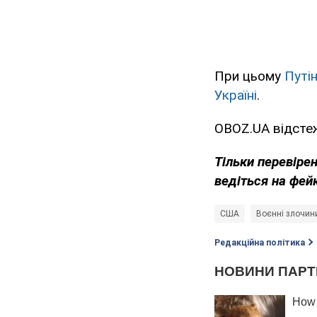
При цьому
Путін
Україні
.
OBOZ.UA відстеж
Тільки перевіре
ведіться на фей
США
Воєнні злочини
Редакційна політика