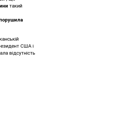
дини
такий
 порушила
иканській
президент США і
ала відсутність