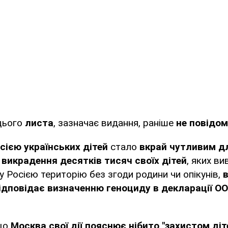
цього
листа
, зазначає видання, раніше
не повідом
сією українських дітей
стало
вкрай чутливим дл
а
викрадення десятків тисяч своїх дітей
, яких ви
у Росією територію без згоди родини чи опікунів,
в
ідповідає визначенню геноциду в декларації О
що
Москва свої дії пояснює нібито "захистом діт