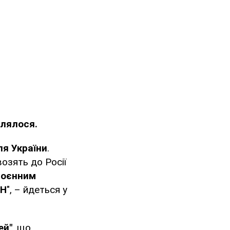
лялося.
я України
.
возять до Росії
оєнним
ОН
", – йдеться у
ей"
, що