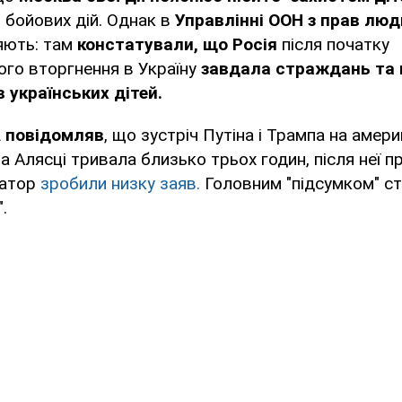
і бойових дій. Однак в
Управлінні ООН з прав лю
яють: там
констатували, що Росія
після початку
го вторгнення в Україну
завдала страждань та
 українських дітей.
 повідомляв
, що зустріч Путіна і Трампа на амер
на Алясці тривала близько трьох годин, після неї 
татор
зробили низку заяв.
Головним "підсумком" ст
.