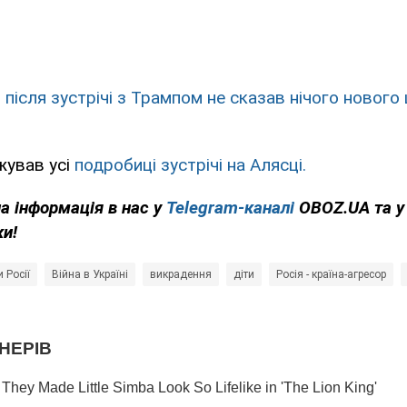
 після зустрічі з Трампом не сказав нічого нового
ував усі
подробиці зустрічі на Алясці.
на інформація в нас у
Telegram-каналі
OBOZ.UA та 
ки!
 Росії
Війна в Україні
викрадення
діти
Росія - країна-агресор