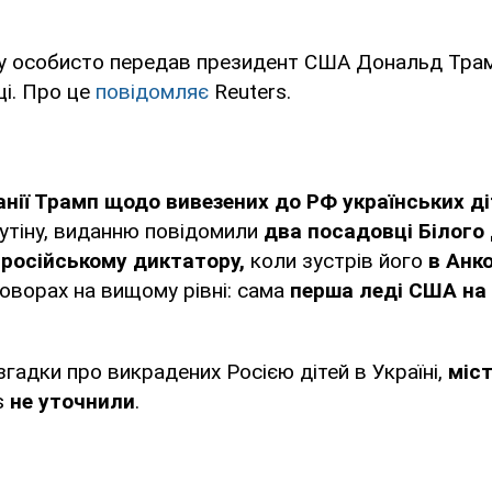
у особисто передав президент США Дональд Трам
ці. Про це
повідомляє
Reuters.
нії Трамп щодо вивезених до РФ українських ді
утіну, виданню повідомили
два посадовці Білого
російському диктатору,
коли зустрів його
в Анк
оворах на вищому рівні: сама
перша леді США на 
згадки про викрадених Росією дітей в Україні,
міст
s
не уточнили
.