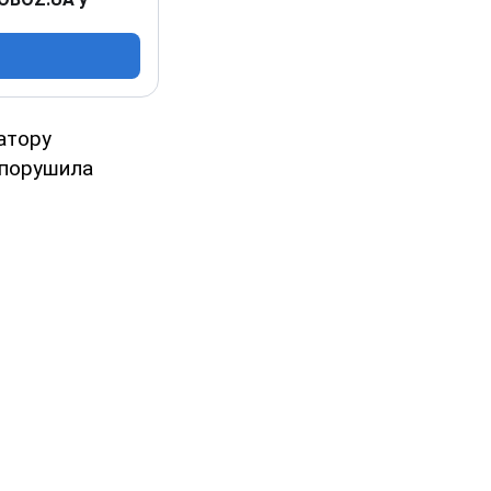
атору
 порушила