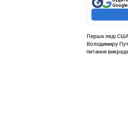
Google
Перша леді СШ
Володимиру Пут
питання викраде