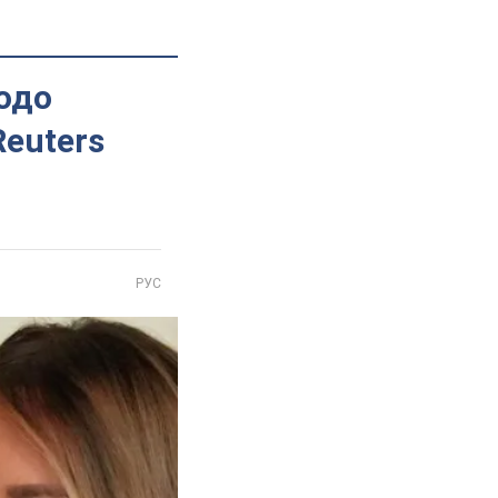
одо
Reuters
РУС