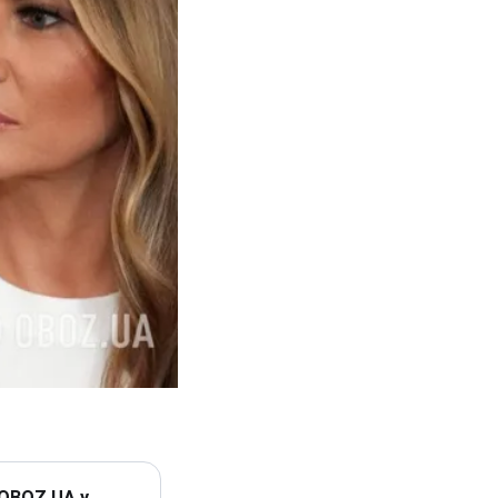
 OBOZ.UA у