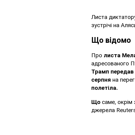
Листа диктатор
зустрічі на Аляс
Що відомо
Про
листа Мела
адресованого П
Трамп передав 
серпня
на перег
полетіла.
Що
саме, окрім 
джерела Reuter