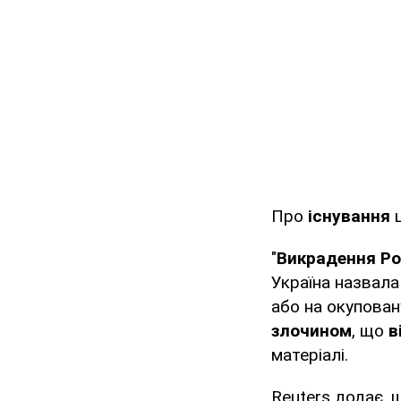
Про
існування
"
Викрадення Ро
Україна назвал
або на окупован
злочином
, що
в
матеріалі.
Reuters додає, 