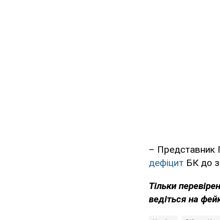
– Представник П
дефіцит
БК до зе
Тільки перевіре
ведіться на фей