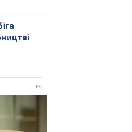
біга
бництві
РУС