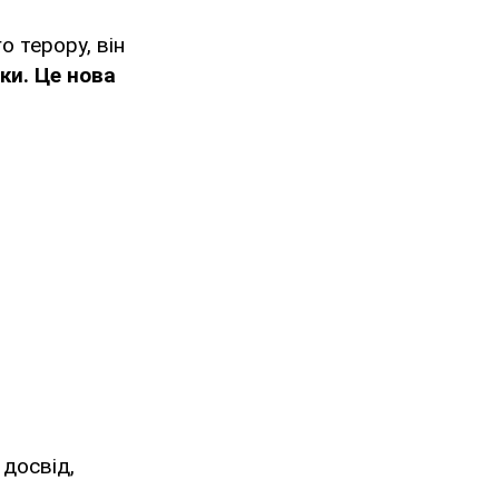
о терору, він
ки. Це нова
 досвід,