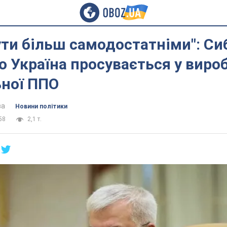
ти більш самодостатніми": Си
о Україна просувається у виро
ьної ППО
ва
Новини політики
58
2,1 т.