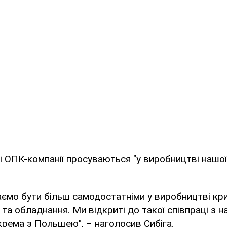
і ОПК-компанії просуваються "у виробництві нашо
аємо бути більш самодостатніми у виробництві кр
ї та обладнання. Ми відкриті до такої співпраці з 
рема з Польщею", – наголосив Сибіга.