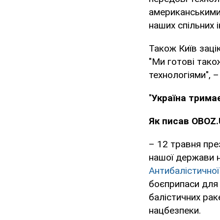
американськими 
наших спільних і
Також Київ заці
"Ми готові тако
технологіями", 
"
Україна тримає 
Як писав OBOZ.
– 12 травня пре
нашої держави 
Антибалістичної 
боєприпаси для 
балістичних раке
нацбезпеки.