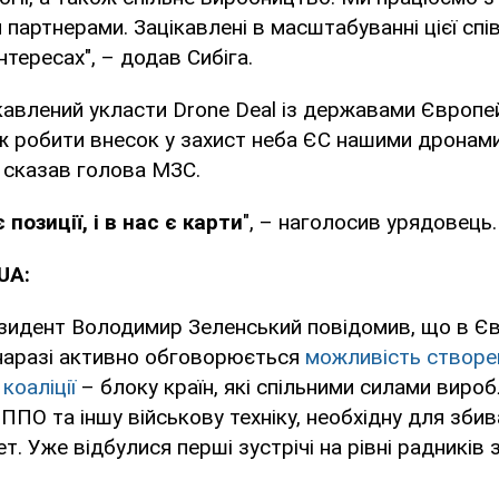
партнерами. Зацікавлені в масштабуванні цієї спів
нтересах", – додав Сибіга.
кавлений укласти Drone Deal із державами Європе
ж робити внесок у захист неба ЄС нашими дронам
– сказав голова МЗС.
позиції, і в нас є карти
", – наголосив урядовець.
UA:
зидент Володимир Зеленський повідомив, що в Євр
наразі активно обговорюється
можливість створен
коаліції
– блоку країн, які спільними силами виро
ППО та іншу військову техніку, необхідну для зби
т. Уже відбулися перші зустрічі на рівні радників 