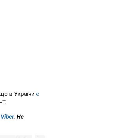
 що в України
є
-T.
у
Viber
. Не