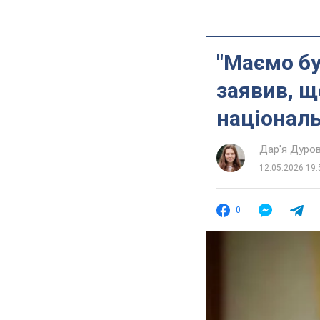
"Маємо бу
заявив, щ
націонал
Дар'я Дуро
12.05.2026 19:
0