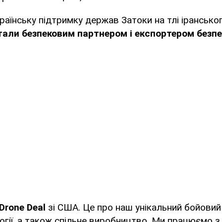
раїнську підтримку держав Затоки на тлі іранськог
тали безпековим партнером і експортером безпе
Drone Deal
зі США. Це про наш унікальний бойовий
огії, а також спільне виробництво. Ми працюємо з