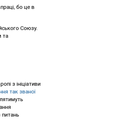
праці, бо це в
йського Союзу.
и та
опі з ініціативи
ня так званої
блятимуть
вання
з питань