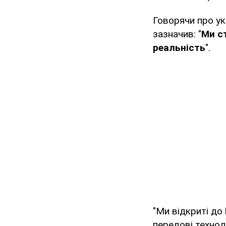
Говорячи про ук
зазначив: "
Ми с
реальність
".
"Ми відкриті до
передові технол