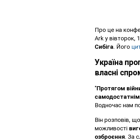
Про це на конфе
Ark у вівторок,
Сибіга
. Його
ци
Україна про
власні спр
"
Протягом війн
самодостатнім
Водночас нам по
Він розповів, щ
можливості
виг
озброєння
. За 