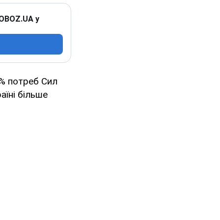
 OBOZ.UA у
% потреб Сил
аїні більше