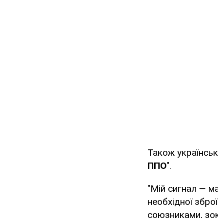
Також українськ
ППО
".
"Мій сигнал — м
необхідної збро
союзниками, зок