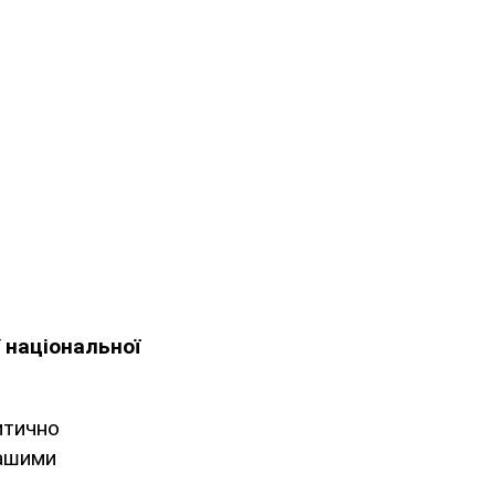
ї
національної
итично
нашими