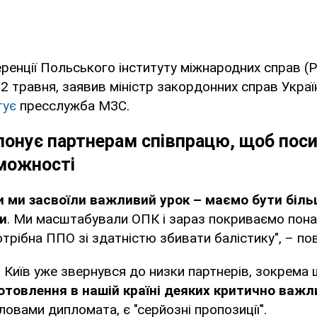
ренції Польського інституту міжнародних справ (P
 12 травня, заявив міністр закордонних справ Укра
тує
пресслужба МЗС.
понує партнерам співпрацю, щоб пос
оможності
и ми засвоїли важливий урок – маємо бути біль
и
. Ми масштабували ОПК і зараз покриваємо понад
трібна ППО зі здатністю збивати балістику", – по
о Київ уже звернувся до низки партнерів, зокрема
отовлення в нашій країні деяких критично важл
словами дипломата, є "серйозні пропозиції".