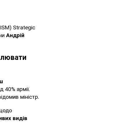
ISM) Strategic
їни
Андрій
илювати
ш
 40% армії.
відомив міністр.
 щодо
ивих видів