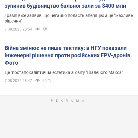
зупинив будівництво бальної зали за $400 млн
Трамп вже заявив, що негайно подасть апеляцію а це "жахливе
рішення"
1,8 т.
7.08.2026 23:54
Війна змінює не лише тактику: в НГУ показали
інженерні рішення проти російських FPV-дронів.
Фото
Це "постапокаліптична естетика зі світу "Шаленого Макса"
7,1 т.
7.08.2026 23:47