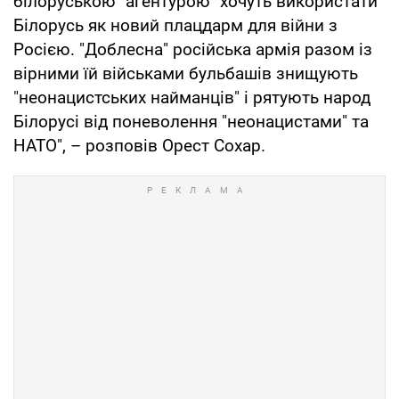
білоруською "агентурою" хочуть використати
Білорусь як новий плацдарм для війни з
Росією. "Доблесна" російська армія разом із
вірними їй військами бульбашів знищують
"неонацистських найманців" і рятують народ
Білорусі від поневолення "неонацистами" та
НАТО", – розповів Орест Сохар.