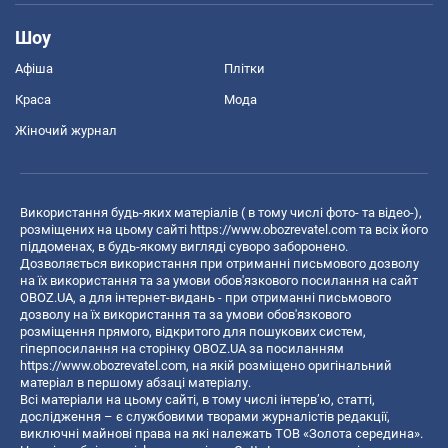
Шоу
Афіша
Плітки
Краса
Мода
Жіночий журнал
Використання будь-яких матеріалів ( в тому числі фото- та відео-),
розміщених на цьому сайті
https://www.obozrevatel.com
та всіх його
піддоменах, в будь-якому вигляді суворо заборонено.
Дозволяється використання при отриманні письмового дозволу
на їх використання та за умови обов'язкового посилання на сайт
OBOZ.UA, а для інтернет-видань - при отриманні письмового
дозволу на їх використання та за умови обов'язкового
розміщення прямого, відкритого для пошукових систем,
гіперпосилання на сторінку OBOZ.UA за посиланням
https://www.obozrevatel.com
, на якій розміщено оригінальний
матеріал в першому абзаці матеріалу.
Всі матеріали на цьому сайті, в тому числі інтерв’ю, статті,
дослідження – є службовими творами журналістів редакції,
виключні майнові права на які належать ТОВ «Золота середина».