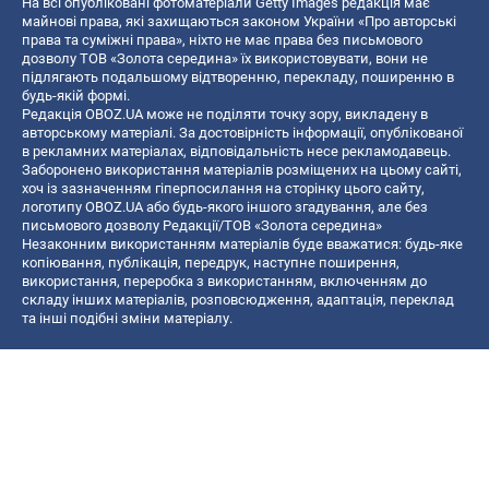
На всі опубліковані фотоматеріали Getty Images редакція має
майнові права, які захищаються законом України «Про авторські
права та суміжні права», ніхто не має права без письмового
дозволу ТОВ «Золота середина» їх використовувати, вони не
підлягають подальшому відтворенню, перекладу, поширенню в
будь-якій формі.
Редакція OBOZ.UA може не поділяти точку зору, викладену в
авторському матеріалі. За достовірність інформації, опублікованої
в рекламних матеріалах, відповідальність несе рекламодавець.
Заборонено використання матеріалів розміщених на цьому сайті,
хоч із зазначенням гіперпосилання на сторінку цього сайту,
логотипу OBOZ.UA або будь-якого іншого згадування, але без
письмового дозволу Редакції/ТОВ «Золота середина»
Незаконним використанням матеріалів буде вважатися: будь-яке
копiювання, публiкацiя, передрук, наступне поширення,
використання, переробка з використанням, включенням до
складу інших матеріалів, розповсюдження, адаптація, переклад
та інші подібні зміни матеріалу.
Назва онлайн медіа — «OBOZ.UA»
- суб'єкт у сфері онлайн медіа;
- ідентифікатор медіа — R40-06156;
- поштова адреса — вул. Деревообробна, буд. 7, м. Київ, 01013;
- адреса електронної пошти —
[email protected]
; - телефон — (044)
585 46 20