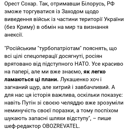
Орест Сохар. Так, отримавши Білорусь, РФ
зможе торгуватися із Заходом щодо
виведення військ із частини території України
(без Криму) в обмін на мир та визнання
анексії.
"Російським "турбопатріотам" пояснять, що
всі цілі спецоперації досягнуті, росіян
врятовано від підступного НАТО. Усе красиво
на папері, але ми вже знаємо,
як легко
ламаються ці плани.
Лукашенко хоч і
загнаний щур, але хитрий і завбачливий. А
для нас ця історія важлива, оскільки показує:
навіть Путін зі своєю челяддю вже зрозуміли
неминучість своєї поразки, а тому поспіхом
шукають запасні шляхи відступу", – пише
шеф-редактор OBOZREVATEL.