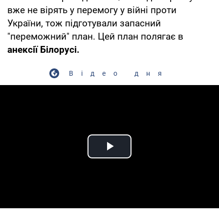
вже не вірять у перемогу у війні проти
України, тож підготували запасний
"переможний" план. Цей план полягає в
анексії Білорусі.
Відео дня
Play Video