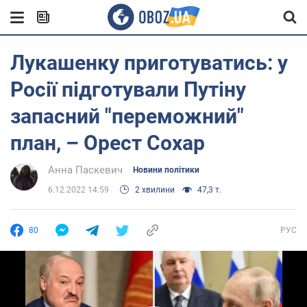
Лукашенку приготуватись: у
Росії підготували Путіну
запасний "переможний"
план, – Орест Сохар
Анна Паскевич
Новини політики
6.12.2022 14:59
2 хвилини
47,3 т.
80
РУС