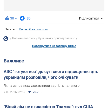
30
80
Підписатися
Теги
Редакційна політика
Новини політики
Лукашенку приготуватись: у...
Повернутися на головну OBOZ
Важливе
АЗС "готуються" до суттєвого підвищення цін:
українцям розповіли, чого очікувати
Як на заправках уже змінили вартість пального
23,0 т.
7.08.2026 22:56
"Білий дім не є власністю Трампа": суд США