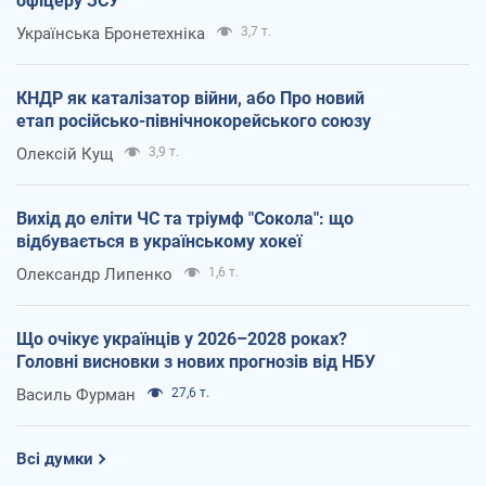
офіцеру ЗСУ
Українська Бронетехніка
3,7 т.
КНДР як каталізатор війни, або Про новий
етап російсько-північнокорейського союзу
Олексій Кущ
3,9 т.
Вихід до еліти ЧС та тріумф "Сокола": що
відбувається в українському хокеї
Олександр Липенко
1,6 т.
Що очікує українців у 2026–2028 роках?
Головні висновки з нових прогнозів від НБУ
Василь Фурман
27,6 т.
Всі думки