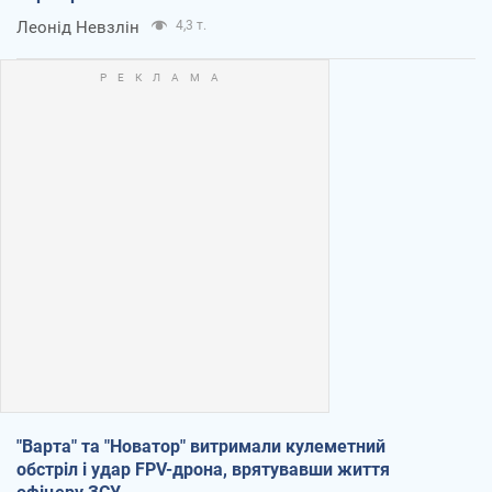
Леонід Невзлін
4,3 т.
"Варта" та "Новатор" витримали кулеметний
обстріл і удар FPV-дрона, врятувавши життя