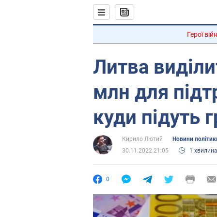
Герої вій
Литва виділи
млн для підт
куди підуть 
Кирило Лютий
Новини політик
30.11.2022 21:05
1 хвилин
0