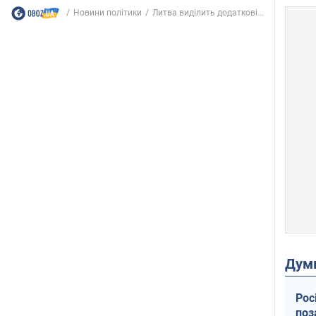
Новини політики
Литва виділить додаткові...
Дум
Рос
поз