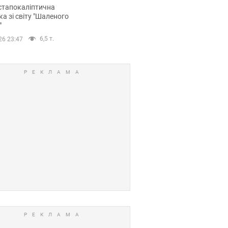
йських FPV-дронів.
стапокаліптична
ка зі світу "Шаленого
"
6,5 т.
26 23:47