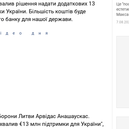
росі
валив рішення надати додаткових 13
Це "по
Фото
естети
и України. Більшість коштів буде
Макса
о банку для нашої держави.
7.08.20
ідео дня
борони Литви Арвідас Анашаускас.
хвалив €13 млн підтримки для України",