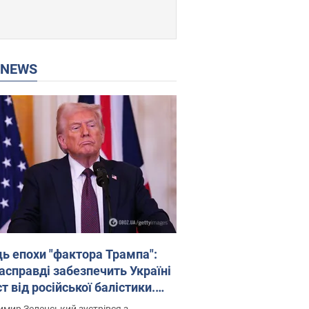
P NEWS
ць епохи "фактора Трампа":
насправді забезпечить Україні
т від російської балістики.
рв’ю з Безсмертним
мир Зеленський зустрівся з