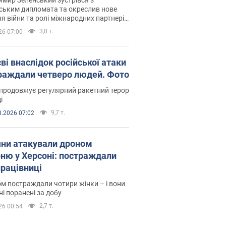
ським дипломата та окреслив нове
я війни та ролі міжнародних партнерів
тьбі з Росією
3,0 т.
26 07:00
ві внаслідок російської атаки
раждали четверо людей. Фото
продовжує регулярний ракетний терор
і
9,7 т.
8.2026 07:02
яни атакували дроном
рню у Херсоні: постраждали
рацівниці
м постраждали чотири жінки – і вони
ні поранені за добу
2,7 т.
26 00:54