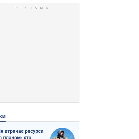
ки
ія втрачає ресурси
а планом: хто