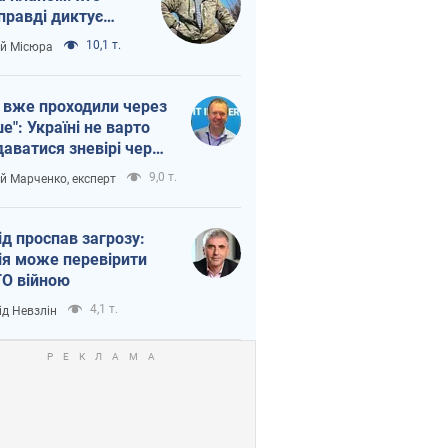
правді диктує
п війни
10,1 т.
ій Місюра
 вже проходили через
ше": Україні не варто
даватися зневірі через
етний терор
9,0 т.
ій Марченко, експерт
ід проспав загрозу:
ія може перевірити
О війною
4,1 т.
ід Невзлін