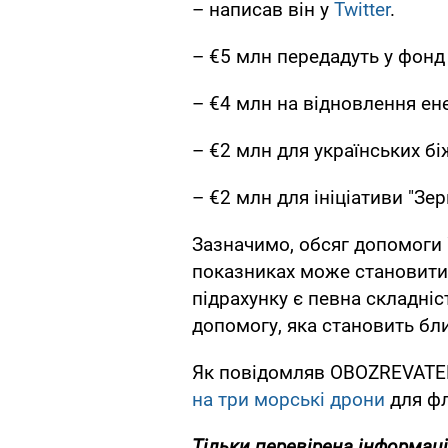
– написав він у
Twitter
.
– €5 млн передадуть у фонд 
– €4 млн на відновлення ен
– €2 млн для українських бі
– €2 млн для ініціативи "Зер
Зазначимо, обсяг допомоги 
показниках може становит
підрахунку є певна складніс
допомогу, яка становить бл
Як повідомляв OBOZREVATEL
на три морські дрони
для фл
Тільки
перевірена інформаці