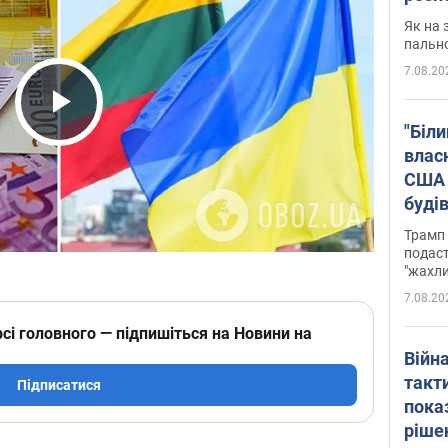
Як на 
пальн
7.08.20
Play Video
"Біли
влас
США 
буді
зали
Трамп 
подаст
"жахли
7.08.20
сі головного — підпишіться на Новини на
Війн
такт
Підписатися
пока
ріше