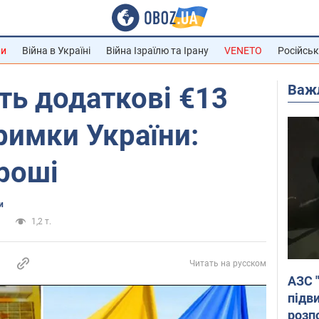
ни
Війна в Україні
Війна Ізраїлю та Ірану
VENETO
Російськ
Важ
ть додаткові €13
римки України:
гроші
и
а
1,2 т.
Читать на русском
АЗС 
підв
розпо