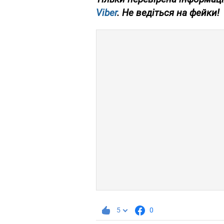
Viber
. Не ведіться на фейки!
5
0