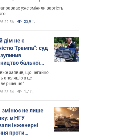
заправках уже змінили вартість
ого
22,9 т.
26 22:56
й дім не є
ністю Трампа": суд
зупинив
вництво бальної
 за $400 млн
вже заявив, що негайно
ь апеляцію а це
ве рішення"
1,7 т.
26 23:54
а змінює не лише
ику: в НГУ
зали інженерні
ння проти