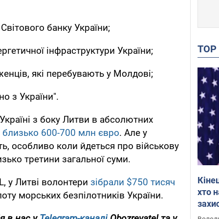
Світового банку України;
TO
ергетичної інфраструктури України;
женців, які перебувають у Молдові;
но з України".
Україні з боку Литви в абсолютних
и
близько 600-700 млн євро
. Але у
ть, особливо коли йдеться про військову
изько третини загальної суми.
Кіне
, у Литві волонтери
зібрали $750 тисяч
хто 
оту морських безпілотників України.
захис
Інте
я в нас у
Telegram-каналі
Obozrevatel та у
Володи