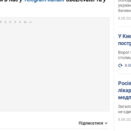
україн
баченн
у боро
8.08.20
У Киє
пост
Ворог 
столиц
8.0
Росі
ліка
медп
Загало
не єди
8.08.20
Підписатися