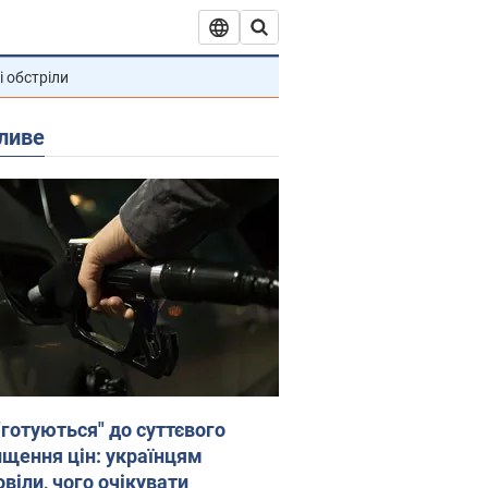
і обстріли
ливе
"готуються" до суттєвого
ищення цін: українцям
віли, чого очікувати