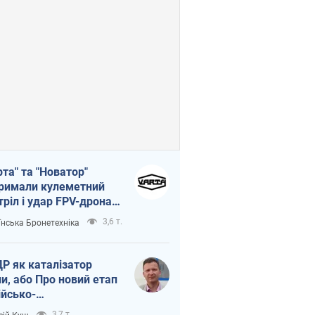
рта" та "Новатор"
римали кулеметний
тріл і удар FPV-дрона,
тувавши життя
3,6 т.
їнська Бронетехніка
церу ЗСУ
Р як каталізатор
ни, або Про новий етап
ійсько-
нічнокорейського
3,7 т.