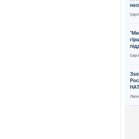
нас
тем
Серг
"Ми
гір
під
рак
Серг
Зах
Рос
НАТ
Леон