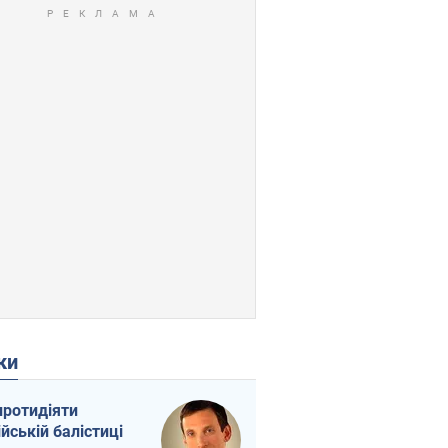
ки
протидіяти
ійській балістиці