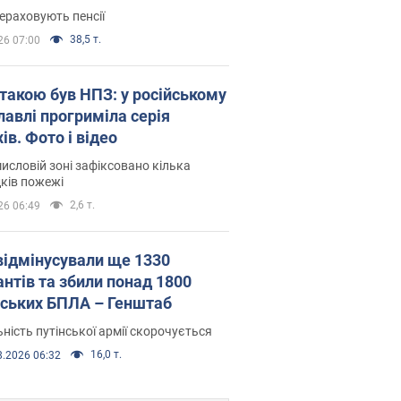
ераховують пенсії
38,5 т.
26 07:00
атакою був НПЗ: у російському
лавлі прогриміла серія
ів. Фото і відео
исловій зоні зафіксовано кілька
ків пожежі
2,6 т.
26 06:49
відмінусували ще 1330
антів та збили понад 1800
йських БПЛА – Генштаб
ність путінської армії скорочується
16,0 т.
8.2026 06:32