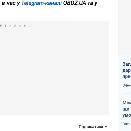
 в нас у
Telegram-каналі
OBOZ.UA та у
Заг
дар
при
доп
Олек
Між
ще 
умо
Без
Олек
Підписатися
збр