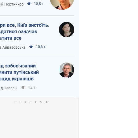
15,8 т.
лій Портников
ри все, Київ вистоїть.
здатися означає
атити все
10,6 т.
а Айвазовська
ід зобов'язаний
инити путінський
оцид українців
4,2 т.
ід Невзлін