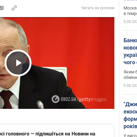
Москва
Читать на русском
в темр
5.08.20
Банк
ново
укра
чого
Play Video
Яким б
обмін
5.08.20
"Джи
екоси
форм
років
заби
сі головного — підпишіться на Новини на
У висо