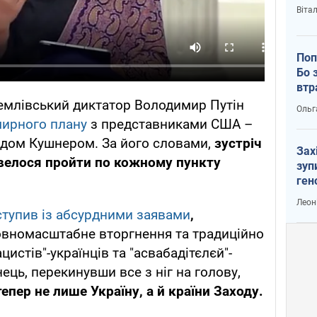
Віта
Поп
Бо 
втр
емлівський диктатор Володимир Путін
Ольг
мирного плану
з представниками США –
дом Кушнером. За його словами,
зустріч
Зах
овелося пройти по кожному пункту
зуп
ген
Леон
тупив із абсурдними заявами
,
вномасштабне вторгнення та традиційно
цистів"-українців та "асвабадітєлєй"-
ць, перекинувши все з ніг на голову,
тепер не лише Україну, а й країни Заходу.