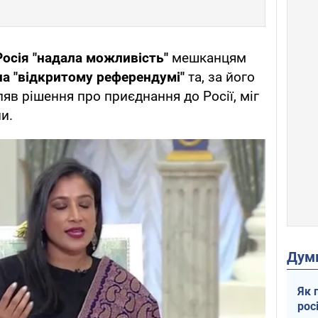
осія "надала можливість"
мешканцям
на "відкритому референдумі"
та, за його
ляв рішення про приєднання до Росії, міг
ни.
Дум
Як 
рос