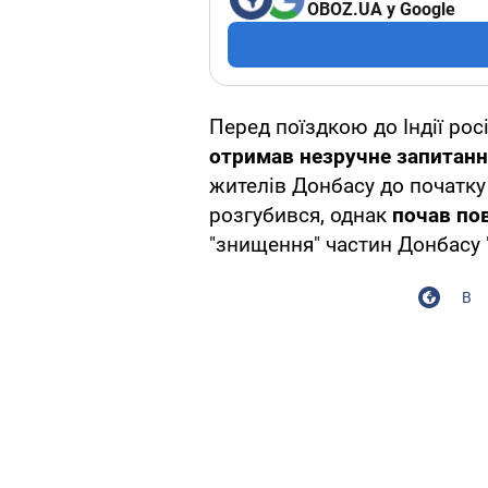
OBOZ.UA у Google
Перед поїздкою до Індії рос
отримав незручне запитан
жителів Донбасу до початку
розгубився, однак
почав пов
"знищення" частин Донбасу
В