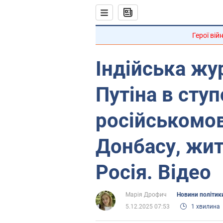
Герої вій
Індійська жу
Путіна в сту
російськомо
Донбасу, жи
Росія. Відео
Марія Дрофич
Новини політик
5.12.2025 07:53
1 хвилина