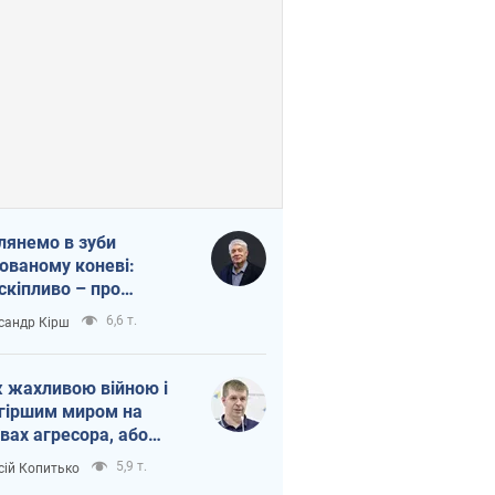
лянемо в зуби
ованому коневі:
скіпливо – про
омогу Україні
6,6 т.
сандр Кірш
 жахливою війною і
гіршим миром на
вах агресора, або
вихідність – теж
5,9 т.
сій Копитько
оя Росії