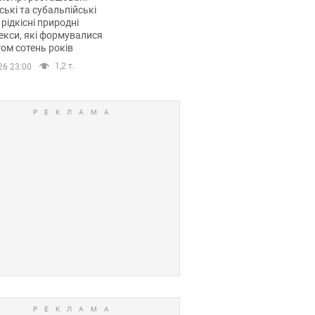
ські та субальпійські
 рідкісні природні
кси, які формувалися
ом сотень років
1,2 т.
26 23:00