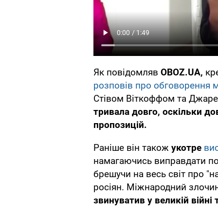
Як повідомляв
OBOZ.UA,
кр
розповів про обговорення 
Стівом Віткоффом та Джаре
тривала довго, оскільки д
пропозицій.
Раніше він також
укотре
вис
намагаючись виправдати по
брешучи на весь світ про "на
росіян. Міжнародний злочине
звинуватив у великій війні 