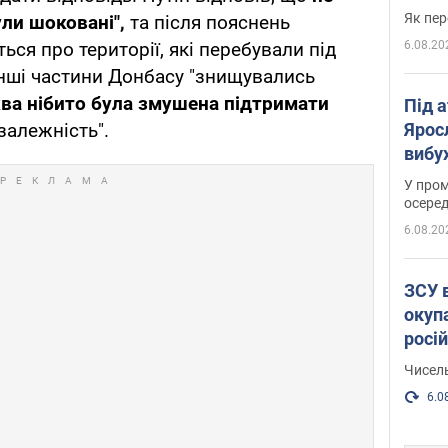
Як пер
ули шоковані",
та після пояснень
6.08.20
ься про території, які перебували під
 інші частини Донбасу "знищувались
ва нібито була змушена підтримати
Під 
Ярос
залежність".
вибух
У пром
осеред
6.08.20
ЗСУ 
окуп
росі
Чисель
6.0