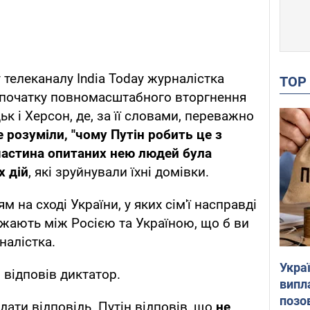
у телеканалу India Today журналістка
TO
а початку повномасштабного вторгнення
ьк і Херсон, де, за її словами, переважно
 розуміли, "чому Путін робить це з
астина опитаних нею людей була
х дій
, які зруйнували їхні домівки.
 на сході України, у яких сім'ї насправді
жджають між Росією та Україною, що б ви
налістка.
Украї
 – відповів диктатор.
випл
позо
дати відповідь. Путін відповів, що
не