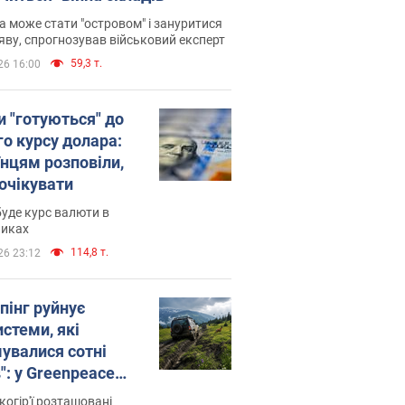
 може стати "островом" і зануритися
яву, спрогнозував військовий експерт
59,3 т.
26 16:00
и "готуються" до
го курсу долара:
їнцям розповіли,
 очікувати
уде курс валюти в
никах
114,8 т.
26 23:12
пінг руйнує
стеми, які
увалися сотні
": у Greenpeace
ли на сполох
когір'ї розташовані