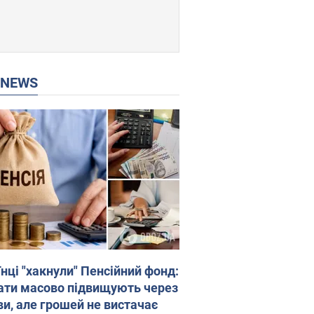
P NEWS
нці "хакнули" Пенсійний фонд:
ати масово підвищують через
ви, але грошей не вистачає