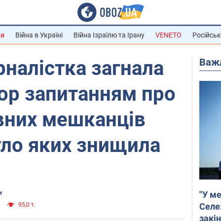
ни
Війна в Україні
Війна Ізраїлю та Ірану
VENETO
Російськ
Важ
рналістка загнала
пор запитанням про
вних мешканців
тло яких знищила
"У ме
и
Селе
95,0 т.
закін