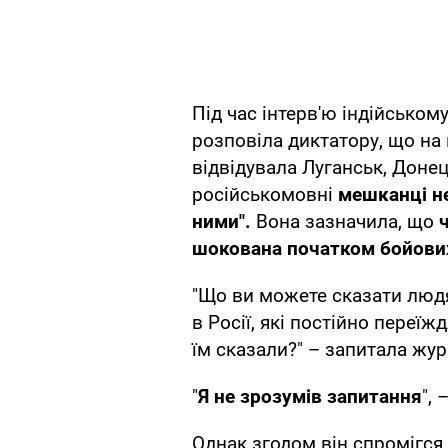
Під час інтерв'ю індійськом
розповіла диктатору, що н
відвідувала Луганськ, Донец
російськомовні
мешканці не
ними".
Вона зазначила, що
ч
шокована початком бойови
"Що ви можете сказати людям
в Росії, які постійно переї
їм сказали?" – запитала жур
"
Я не зрозумів запитання
",
Однак згодом він спромігся 