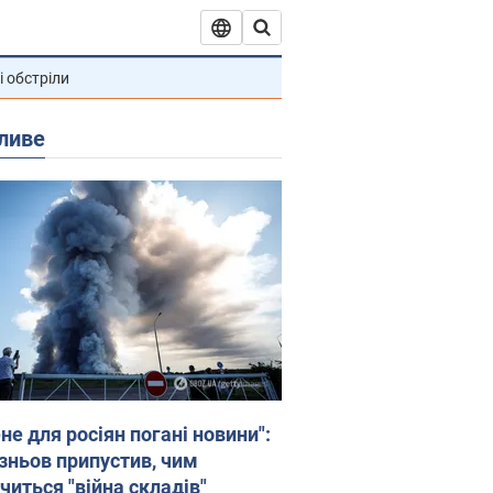
і обстріли
ливе
не для росіян погані новини":
зньов припустив, чим
читься "війна складів"