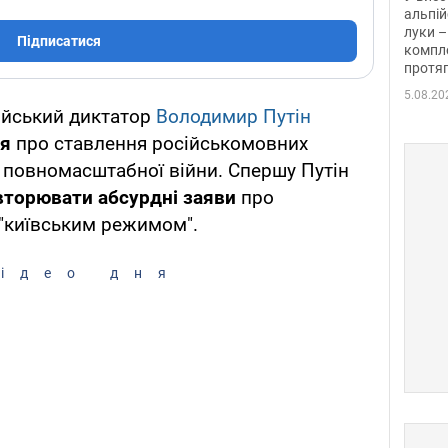
альпій
луки –
Підписатися
компле
протяг
5.08.20
ійський диктатор
Володимир Путін
ня
про ставлення російськомовних
 повномасштабної війни. Спершу Путін
торювати абсурдні заяви
про
 "київським режимом".
ідео дня