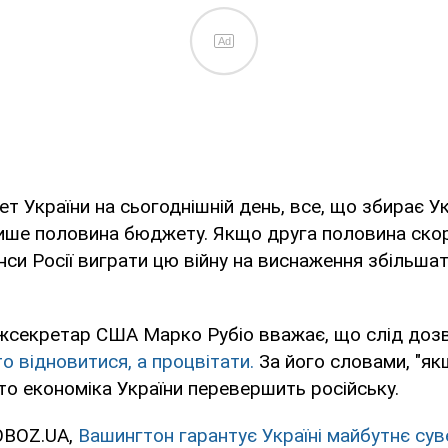
Ad
т України на сьогоднішній день, все, що збирає Ук
 лише половина бюджету. Якщо друга половина ско
нси Росії виграти цю війну на виснаження збільшат
жсекретар США Марко Рубіо вважає, що слід дозв
о відновитися, а процвітати.
За його словами, "я
, то економіка України перевершить російську.
OBOZ.UA,
Вашингтон гарантує Україні майбутнє сув