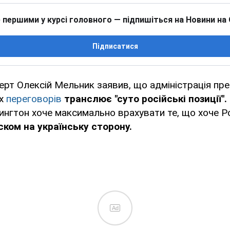
 першими у курсі головного — підпишіться на Новини на
Підписатися
ерт Олексій Мельник заявив, що адміністрація п
их
переговорів
транслює "суто російські позиції".
ингтон хоче максимально врахувати те, що хоче Р
ком на українську сторону.
Ad