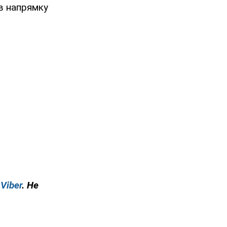
в напрямку
у
Viber
. Не