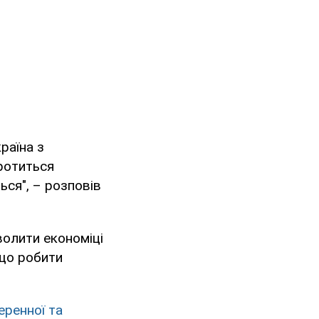
раїна з
ротиться
ься", – розповів
олити економіці
кщо робити
еренної та