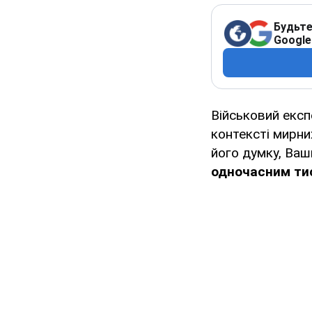
Будьте
Google
Військовий експ
контексті мирн
його думку, Ваш
одночасним тис