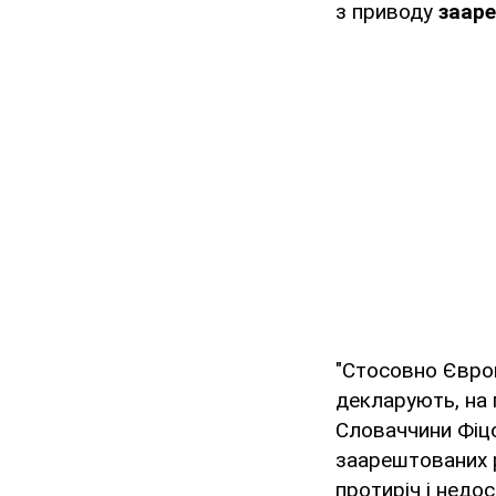
з приводу
зааре
"Стосовно Європи
декларують, на 
Словаччини Фіцо
заарештованих р
протиріч і недос