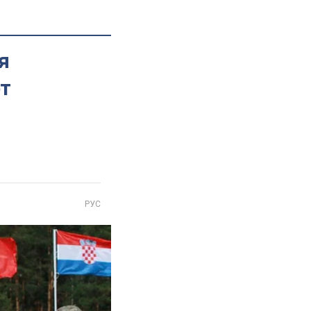
я
рт
РУС