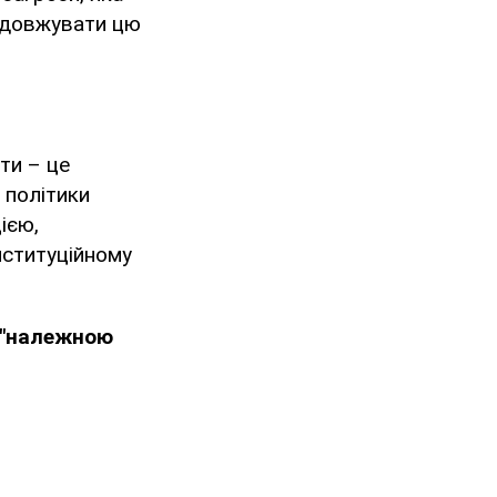
родовжувати цю
ти – це
 політики
ією,
інституційному
 "належною