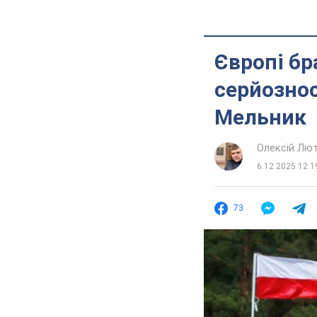
Європі бр
серйознос
Мельник
Олексій Лю
6.12.2025 12:1
73