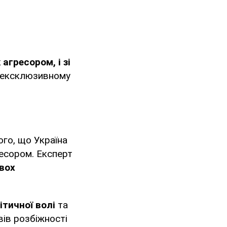
агресором, і зі
 ексклюзивному
ого, що Україна
есором. Експерт
двох
ітичної волі
та
вів розбіжності