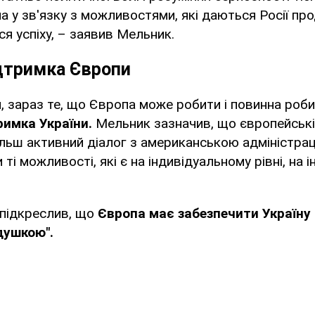
а у зв'язку з можливостями, які даються Росії п
ся успіху, – заявив Мельник.
ідтримка Європи
, зараз те, що Європа може робити і повинна роби
римка України.
Мельник зазначив, що європейські
ільш активний діалог з американською адміністрац
і можливості, які є на індивідуальному рівні, на 
підкреслив, що
Європа має забезпечити Україну
душкою".