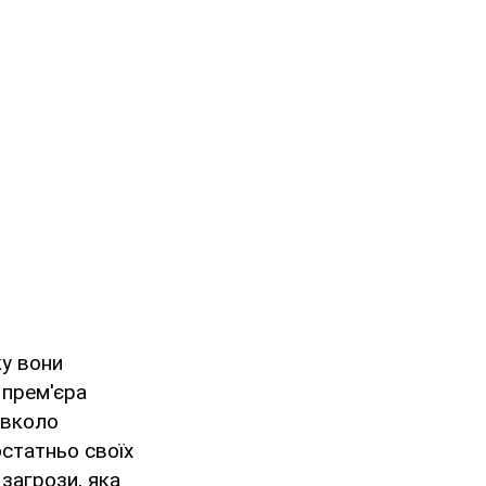
ку вони
 прем'єра
авколо
остатньо своїх
 загрози, яка