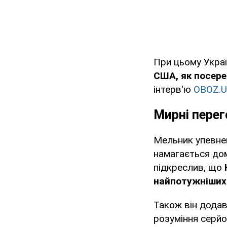
При цьому Укра
США, як посере
інтерв'ю
OBOZ.U
Мирні пере
Мельник упевнен
намагається до
підкреслив, що
найпотужніших 
Також він дода
розуміння серйо