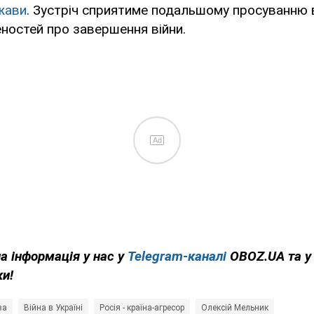
жави
. Зустріч сприятиме подальшому просуванню 
ностей про завершення війни.
Ad
на інформація у нас у
Telegram-каналі
OBOZ.UA та 
ки!
за
Війна в Україні
Росія - країна-агресор
Олексій Мельник