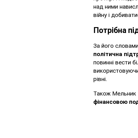
над ними нависл
війну і добивати
Потрібна п
За його словами
політична підт
повинні вести б
використовуючи т
рівні.
Також Мельник 
фінансовою по