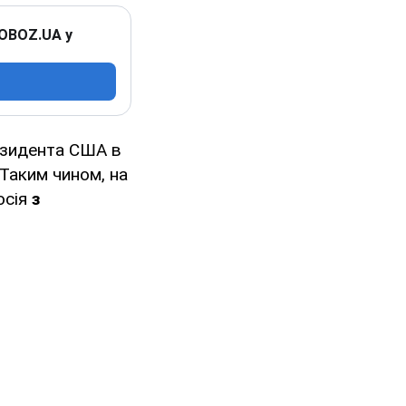
 OBOZ.UA у
резидента США в
Таким чином, на
осія
з