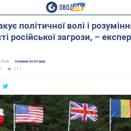
акує політичної волі і розумінн
ті російської загрози, – експе
тіков
Новини політики
9
2,1 т.