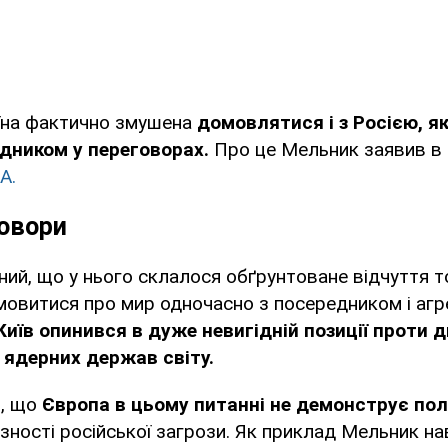
їна фактично змушена
домовлятися і з Росією, як 
дником у переговорах.
Про це Мельник заявив в
A.
говори
ий, що у нього склалося обґрунтоване відчуття т
мовитися про мир одночасно з посередником і агр
Київ опинився в дуже невигідній позиції проти 
ядерних держав світу.
в, що
Європа в цьому питанні не демонструє пол
зності російської загрози. Як приклад Мельник на