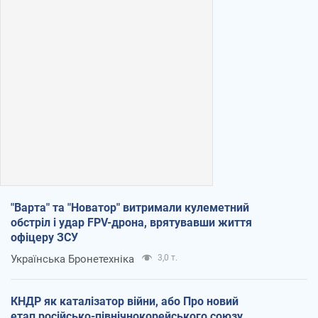
"Варта" та "Новатор" витримали кулеметний
обстріл і удар FPV-дрона, врятувавши життя
офіцеру ЗСУ
Українська Бронетехніка
3,0 т.
КНДР як каталізатор війни, або Про новий
етап російсько-північнокорейського союзу