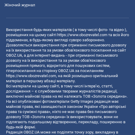
Жіночий журнал
Використання будь-яких матеріалів ( в тому числі фото- та відео-),
розміщених на цьому сайті
https://www.obozrevatel.com
та всіх його
піддоменах, в будь-якому вигляді суворо заборонено.
Дозволяється використання при отриманні письмового дозволу
на їх використання та за умови обов'язкового посилання на сайт
OBOZ.UA, а для інтернет-видань - при отриманні письмового
дозволу на їх використання та за умови обов'язкового
розміщення прямого, відкритого для пошукових систем,
гіперпосилання на сторінку OBOZ.UA за посиланням
https://www.obozrevatel.com
, на якій розміщено оригінальний
матеріал в першому абзаці матеріалу.
Всі матеріали на цьому сайті, в тому числі інтерв’ю, статті,
дослідження – є службовими творами журналістів редакції,
виключні майнові права на які належать ТОВ «Золота середина».
На всі опубліковані фотоматеріали Getty Images редакція має
майнові права, які захищаються законом України «Про авторські
права та суміжні права», ніхто не має права без письмового
дозволу ТОВ «Золота середина» їх використовувати, вони не
підлягають подальшому відтворенню, перекладу, поширенню в
будь-якій формі.
Редакція OBOZ.UA може не поділяти точку зору, викладену в