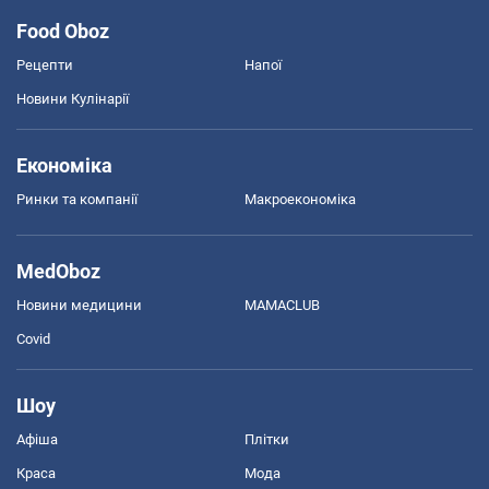
Food Oboz
Рецепти
Напої
Новини Кулінарії
Економіка
Ринки та компанії
Макроекономіка
MedOboz
Новини медицини
MAMACLUB
Covid
Шоу
Афіша
Плітки
Краса
Мода