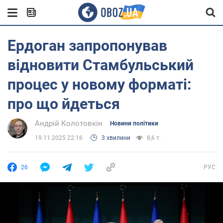
Ердоган запропонував
відновити Стамбульський
процес у новому форматі:
про що йдеться
Андрій Колотовкін
Новини політики
19.11.2025 22:16
3 хвилини
8,6 т.
26
РУС