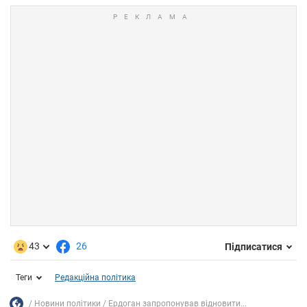
43
26
Підписатися
Теги
Редакційна політика
Новини політики
Ердоган запропонував відновити...