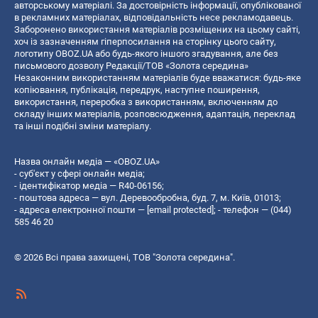
авторському матеріалі. За достовірність інформації, опублікованої
в рекламних матеріалах, відповідальність несе рекламодавець.
Заборонено використання матеріалів розміщених на цьому сайті,
хоч із зазначенням гіперпосилання на сторінку цього сайту,
логотипу OBOZ.UA або будь-якого іншого згадування, але без
письмового дозволу Редакції/ТОВ «Золота середина»
Незаконним використанням матеріалів буде вважатися: будь-яке
копiювання, публiкацiя, передрук, наступне поширення,
використання, переробка з використанням, включенням до
складу інших матеріалів, розповсюдження, адаптація, переклад
та інші подібні зміни матеріалу.
Назва онлайн медіа — «OBOZ.UA»
- суб'єкт у сфері онлайн медіа;
- ідентифікатор медіа — R40-06156;
- поштова адреса — вул. Деревообробна, буд. 7, м. Київ, 01013;
- адреса електронної пошти —
[email protected]
; - телефон — (044)
585 46 20
© 2026 Всі права захищені, ТОВ "Золота середина".