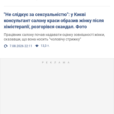
"Не слідкує за сексуальністю": у Києві
консультант салону краси образив жінку після
хімієтерапії, розгорівся скандал. Фото
Працівник салону почав надавати оцінку зовнішності жінки,
сказавши, що вона носить "чоловічу стрижку"
13,3 т.
7.08.2026 22:11