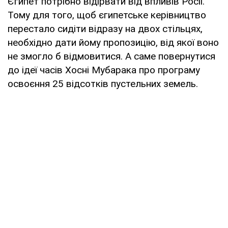
Єгипет потрібно відірвати від впливів Росії.
Тому для того, щоб єгипетське керівництво
перестало сидіти відразу на двох стільцях,
необхідно дати йому пропозицію, від якої воно
не змогло б відмовитися. А саме повернутися
до ідеї часів Хосні Мубарака про програму
освоєння 25 відсотків пустельних земель.