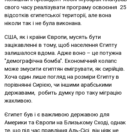
свого часу реалізувати програму освоєння 25
відсотків єгипетської території, але вона
ніколи так і не була виконана.
США, як і країни Європи, мусять бути
зацікавленні в тому, щоб населення Єгипту
залишалося вдома. Адже воно – це потужна
"демографічна бомба". Економічний колапс
може змусити єгиптян емігрувати, як сирійців.
Хоча один лише погляд на розміри Єгипту в
порівнянні Сирією, чи іншими арабськими
державами, робить думку про таку міграцію
жахливою.
Єгипет був і є важливою державою для
Америки та Європи на Близькому Сході, однак
те, що під час правління Аль-Сісі він ніяк не