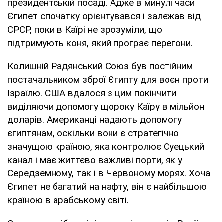
президентській посаді. Адже в минулі часи
Єгипет спочатку орієнтувався і залежав від
СРСР, поки в Каїрі не зрозуміли, що
підтримують коня, який програє перегони.
Колишній Радянський Союз був постійним
постачальником зброї Єгипту для воєн проти
Ізраїлю. США вдалося з цим покінчити
виділяючи допомогу щороку Каїру в мільйон
доларів. Американці надають допомогу
єгиптянам, оскільки вони є стратегічно
значущою країною, яка контролює Суецький
канал і має життєво важливі порти, як у
Середземному, так і в Червоному морях. Хоча
Єгипет не багатий на нафту, він є найбільшою
країною в арабському світі.