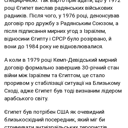
специфічною. Так варто пригадати, що у 1972
році Єгипет вислав радянських військових
радників. Після чого, у 1976 році, денонсував
договір про дружбу з Радянським Союзом, а
після підписання мирних угод з Ізраїлем,
відносини Єгипту і СРСР було розірвано, й
вони до 1984 року не відновлювалися.
А коли в 1979 році Кемп-Девідський мирний
договір формально завершив 30-річний стан
війни між Ізраїлем та Єгиптом, це стало
проривом у стабілізації ситуації на Близькому
Сході, адже Єгипет був тоді визнаним лідером
арабського світу.
Єгипет був потрібен США як очевидний
близькосхідний посередник, який міг би
стримувати антиізраїльських терористів,