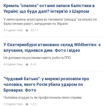
Кремль "спалює" останні запаси балістики в
Україні: що буде далі? Інтерв’ю з Шарпом
У липні країна-агресорка встановила "рекорд" за кількістю
балістичних ракет, запущених по Україні
4 години тому
52,1 т.
У Єкатеринбурзі атаковано склад Wildberries: є
влучання, піднявся дим. Фото і відео
Не допомогла росіянам навіть робота ППО
4 години тому
9,4 т.
"Чудовий батько": у мережі розповіли про
чоловіка, якого Росія убила ударом по
Броварах. Фото
Чоловіка згадують як професіонала своєї справи
2 години тому
1,5 т.