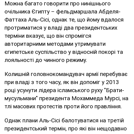
Можна багато говорити про нинішнього
очільника Єгипту – фельдмаршала Абделя-
Фаттаха Аль-Сісі, однак те, що йому вдалося
протриматися у владі два президентських
терміни вказує, що він спромігся
авторитарними методами утримувати
єгипетське суспільство у відносній покорі та
лояльності до чинного режиму.
Колишній головнокомандувач армії перебуває
при владі з того часу, як він допоміг у 2013
році усунути лідера ісламського руху "Брати-
мусульмани" президента Мохаммеда Мурсі, на
тлі масових протестів проти його правління.
Однак плани Аль-Сісі балотуватися на третій
президентський термін, про які він нещодавно