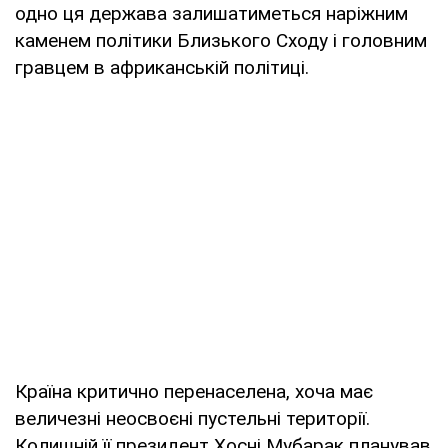
одно ця держава залишатиметься наріжним
каменем політики Близького Сходу і головним
гравцем в африканській політиці.
Країна критично перенаселена, хоча має
величезні неосвоєні пустельні території.
Колишній її президент Хосні Мубарак планував