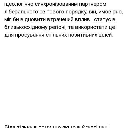
ідеологічно синхронізованим партнером
ліберального світового порядку, він, ймовірно,
міг би відновити втрачений вплив і статус в
близькосхідному регіоні, та використати це
для просування спільних позитивних цілей.
Біда тільки в тому, що якщо в Єгипті нині