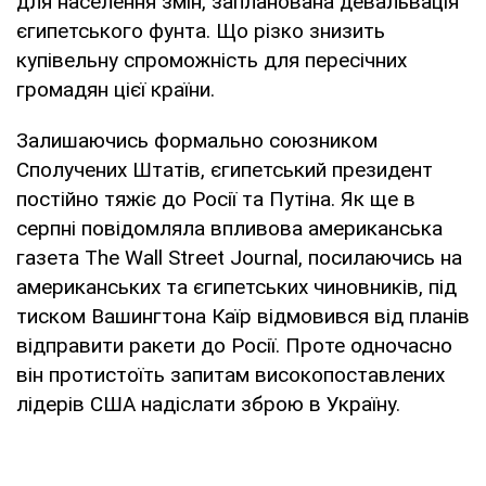
для населення змін, запланована девальвація
єгипетського фунта. Що різко знизить
купівельну спроможність для пересічних
громадян цієї країни.
Залишаючись формально союзником
Сполучених Штатів, єгипетський президент
постійно тяжіє до Росії та Путіна. Як ще в
серпні повідомляла впливова американська
газета The Wall Street Journal, посилаючись на
американських та єгипетських чиновників, під
тиском Вашингтона Каїр відмовився від планів
відправити ракети до Росії. Проте одночасно
він протистоїть запитам високопоставлених
лідерів США надіслати зброю в Україну.