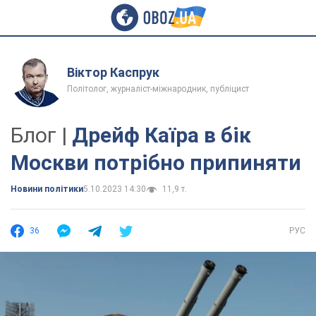
Віктор Каспрук
Політолог, журналіст-міжнародник, публіцист
Блог |
Дрейф Каїра в бік
Москви потрібно припиняти
Новини політики
5.10.2023 14:30
11,9 т.
36
РУС