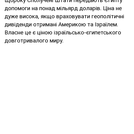
Щороку Сполучені Штати передають Єгипту
допомоги на понад мільярд доларів. Ціна не
дуже висока, якщо враховувати геополітичні
дивіденди отримані Америкою та Ізраїлем.
Власне це є ціною ізраїльсько-єгипетського
довготривалого миру.