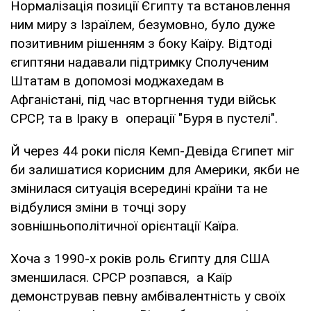
Нормалізація позиції Єгипту та встановлення
ним миру з Ізраїлем, безумовно, було дуже
позитивним рішенням з боку Каїру. Відтоді
єгиптяни надавали підтримку Сполученим
Штатам в допомозі моджахедам в
Афганістані, під час вторгнення туди військ
СРСР, та в Іраку в операції "Буря в пустелі".
Й через 44 роки після Кемп-Девіда Єгипет міг
би залишатися корисним для Америки, якби не
змінилася ситуація всередині країни та не
відбулися зміни в точці зору
зовнішньополітичної орієнтації Каїра.
Хоча з 1990-х років роль Єгипту для США
зменшилася. СРСР розпався, а Каїр
демонстрував певну амбівалентність у своїх