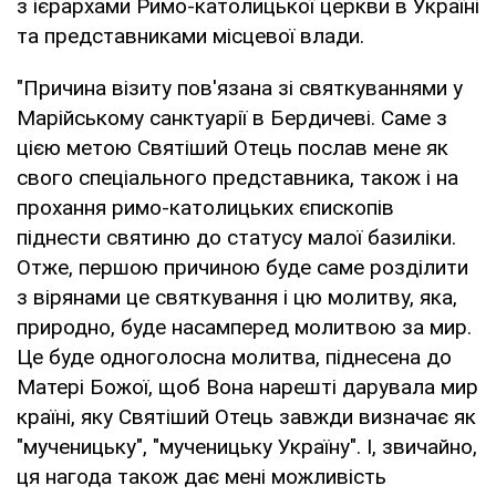
з ієрархами Римо-католицької церкви в Україні
та представниками місцевої влади.
"Причина візиту пов'язана зі святкуваннями у
Марійському санктуарії в Бердичеві. Саме з
цією метою Святіший Отець послав мене як
свого спеціального представника, також і на
прохання римо-католицьких єпископів
піднести святиню до статусу малої базиліки.
Отже, першою причиною буде саме розділити
з вірянами це святкування і цю молитву, яка,
природно, буде насамперед молитвою за мир.
Це буде одноголосна молитва, піднесена до
Матері Божої, щоб Вона нарешті дарувала мир
країні, яку Святіший Отець завжди визначає як
"мученицьку", "мученицьку Україну". І, звичайно,
ця нагода також дає мені можливість