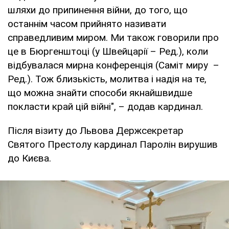
шляхи до припинення війни, до того, що
останнім часом прийнято називати
справедливим миром. Ми також говорили про
це в Бюргенштоці (у Швейцарії – Ред.), коли
відбувалася мирна конференція (Саміт миру –
Ред.). Тож близькість, молитва і надія на те,
що можна знайти способи якнайшвидше
покласти край цій війні", – додав кардинал.
Після візиту до Львова Держсекретар
Святого Престолу кардинал Паролін вирушив
до Києва.