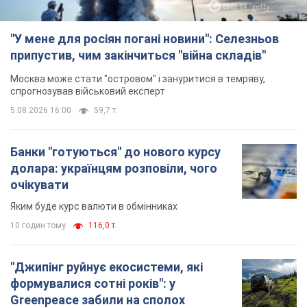
"У мене для росіян погані новини": Селезньов
припустив, чим закінчиться "війна складів"
Москва може стати "островом" і зануритися в темряву,
спрогнозував військовий експерт
5.08.2026 16:00
59,7 т.
Банки "готуються" до нового курсу
долара: українцям розповіли, чого
очікувати
Яким буде курс валюти в обмінниках
10 годин тому
116,0 т.
"Джипінг руйнує екосистеми, які
формувалися сотні років": у
Greenpeace забили на сполох