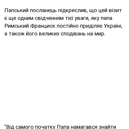
Папський посланець підкреслив, що цей візит
є ще одним свідченням тієї уваги, яку папа
Римський Франциск постійно приділяє Україні,
а також його великих сподівань на мир.
"Від самого початку Папа намагався знайти