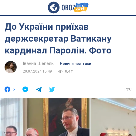
До України приїхав
держсекретар Ватикану
кардинал Паролін. Фото
Іванна Шепель
Новини політики
20.07.2024 15:49
8,4 т.
5
РУС