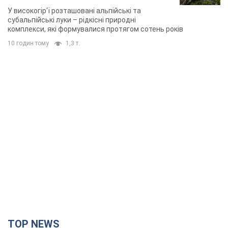
У високогір'ї розташовані альпійські та
субальпійські луки – рідкісні природні
комплекси, які формувалися протягом сотень років
10 годин тому
1,3 т.
TOP NEWS