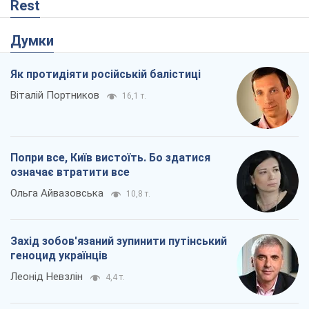
Rest
Думки
Як протидіяти російській балістиці
Віталій Портников
16,1 т.
Попри все, Київ вистоїть. Бо здатися
означає втратити все
Ольга Айвазовська
10,8 т.
Захід зобов'язаний зупинити путінський
геноцид українців
Леонід Невзлін
4,4 т.