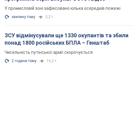
У промисловій зоні зафіксовано кілька осередків пожежі
хвилину тому
3,2 т.
ЗСУ відмінусували ще 1330 окупантів та збили
понад 1800 російських БПЛА – Генштаб
Чисельність путінської армії скорочується
2 години тому
16,2 т.