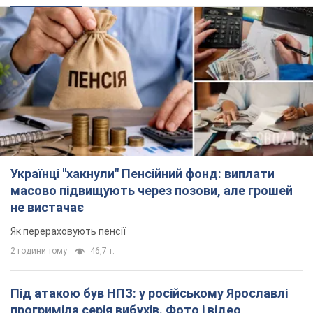
Українці "хакнули" Пенсійний фонд: виплати
масово підвищують через позови, але грошей
не вистачає
Як перераховують пенсії
2 години тому
46,7 т.
Під атакою був НПЗ: у російському Ярославлі
прогриміла серія вибухів. Фото і відео