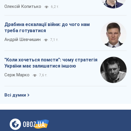
Олексій Копитько
6,2 т.
Драбина ескалації війни: до чого нам
треба готуватися
Андрій Шевчишин
7,1 т.
"Коли хочеться помсти": чому стратегія
України має залишатися іншою
Серж Марко
7,6 т.
Всі думки