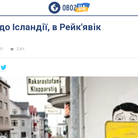
о Ісландії, в Рейк'явік
21
2,4 т.