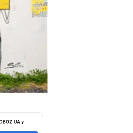
 OBOZ.UA у