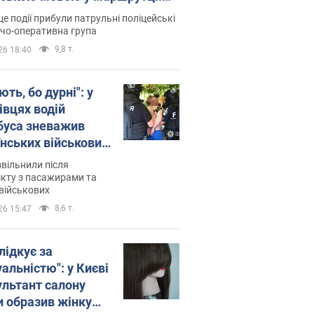
ція склала адмінпротокол.
це події прибули патрульні поліцейські
о
дчо-оперативна група
9,8 т.
26 18:40
ть, бо дурні": у
івцях водій
буса зневажив
їнських військових
латився. Відео
звільнили після
кту з пасажирами та
військових
8,6 т.
26 15:47
лідкує за
альністю": у Києві
ультант салону
и образив жінку