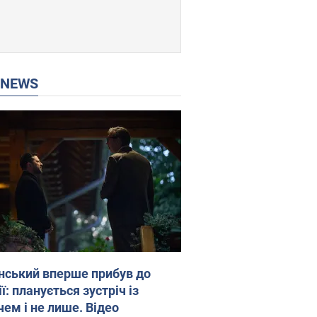
P NEWS
нський вперше прибув до
ї: планується зустріч із
чем і не лише. Відео