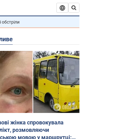
і обстріли
ливе
вові жінка спровокувала
лікт, розмовляючи
йською мовою у маршрутці: