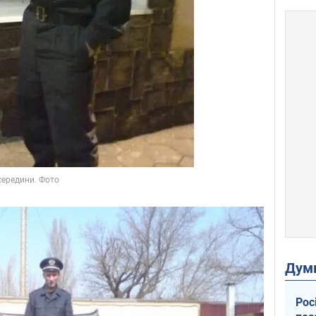
Дум
Рос