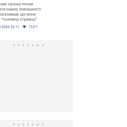
 хімієтерапії,
ник салону почав
орівся скандал.
ти оцінку зовнішності
 сказавши, що вона
 "чоловічу стрижку"
13,2 т.
8.2026 22:11