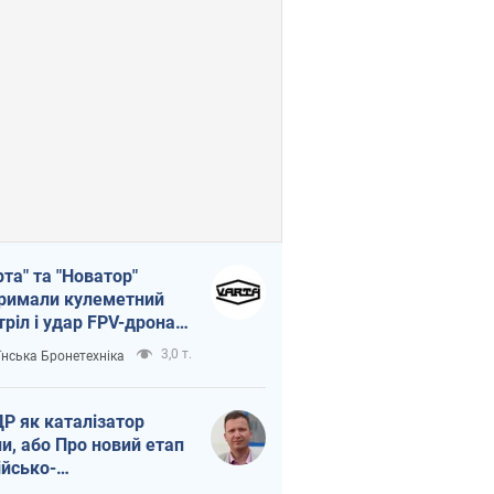
рта" та "Новатор"
римали кулеметний
тріл і удар FPV-дрона,
тувавши життя
3,0 т.
їнська Бронетехніка
церу ЗСУ
Р як каталізатор
ни, або Про новий етап
ійсько-
нічнокорейського