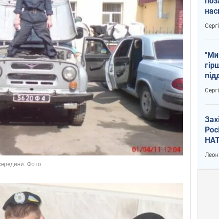
поз
нас
тем
Серг
"Ми
гір
під
рак
Серг
Зах
Рос
НАТ
Леон