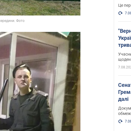
Це пер
7.0
"Верн
Украї
трив
карт
Учасн
щоденн
7.08.20
Сена
Грема
далі
Докуме
обмеж
7.0