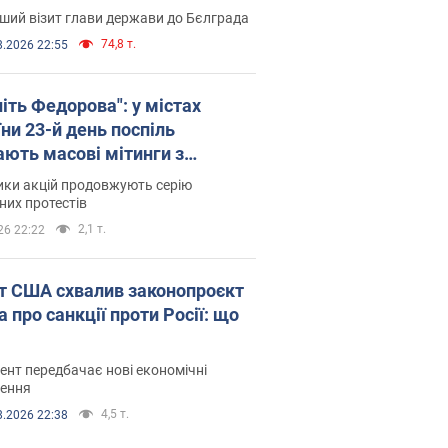
ший візит глави держави до Бєлграда
74,8 т.
8.2026 22:55
іть Федорова": у містах
ни 23-й день поспіль
ають масові мітинги з
онками. Фото і відео
ики акцій продовжують серію
их протестів
2,1 т.
26 22:22
т США схвалив законопроєкт
 про санкції проти Росії: що
нт передбачає нові економічні
ення
4,5 т.
8.2026 22:38