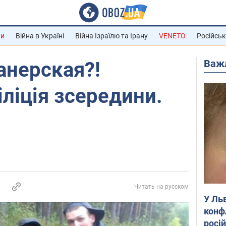
ни
Війна в Україні
Війна Ізраїлю та Ірану
VENETO
Російськ
Важ
іанерская?!
іліція зсередини.
Читать на русском
У Ль
конф
росі