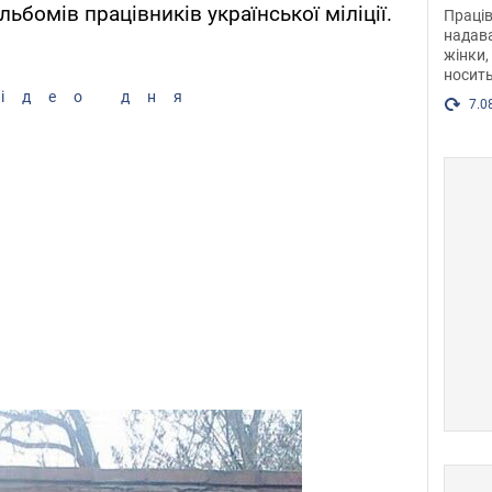
після
льбомів працівників української міліції.
Праців
розг
надава
жінки,
Фото
носить
ідео дня
7.0