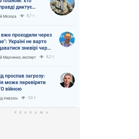
а планом: хто
правді диктує
п війни
8,7 т.
ій Місюра
 вже проходили через
ше": Україні не варто
даватися зневірі через
етний терор
8,2 т.
ій Марченко, експерт
ід проспав загрозу:
ія може перевірити
О війною
3,0 т.
ід Невзлін