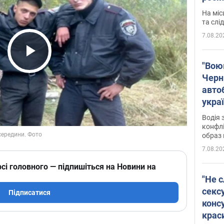
полі
На міс
Віде
та слі
7.08.20
Play Video
"Воюю
Черн
авто
укра
і поп
Водія 
конфлі
образ 
7.08.20
сі головного — підпишіться на Новини на
"Не с
сексу
Підписатися
конс
крас