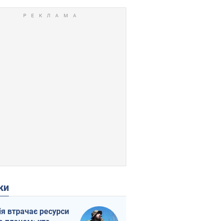
ки
ія втрачає ресурси