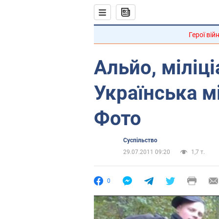
Герої вій
Альйо, міліц
Українська м
Фото
Суспільство
29.07.2011 09:20
1,7 т.
0