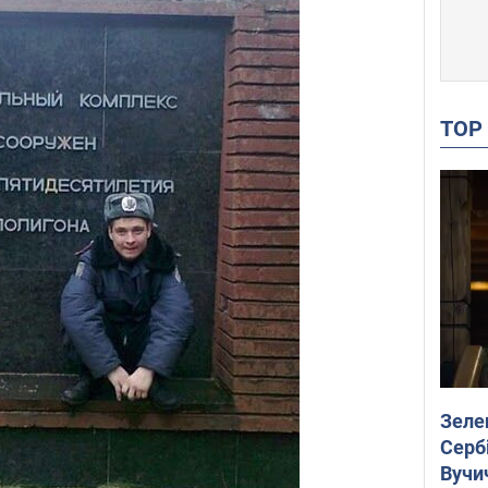
TO
Зеле
Сербі
Вучи