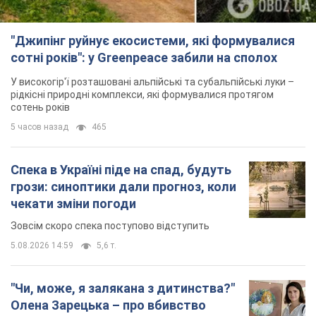
Спека в Україні піде на спад, будуть
грози: синоптики дали прогноз, коли
чекати зміни погоди
Зовсім скоро спека поступово відступить
5.08.2026 14:59
5,6 т.
"Чи, може, я залякана з дитинства?"
Олена Зарецька – про вбивство
бабусі-дисидентки Алли Горської,
критику Дмитра Стуса та втечу в
OBOZ.UA зустрів онуку художниці-дисидентки в
Португалію з 5 дітьми
Лісабоні
5.08.2026 04:00
25,7 т.