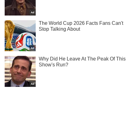
Підписуйся на наш Telegram. Отримуй тільки
найважливіше!
Підписатись
Підписатись