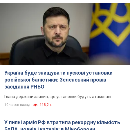
Україна буде знищувати пускові установки
російської балістики: Зеленський провів
засідання РНБО
Глава держави заявив, що установки будуть атаковані
10 часов назад
118,2 т.
У липні армія РФ втратила рекордну кількість
БпЛА, човнів і катерів: в Міноборони
оприлюднили статистику
Минулого місяця також зросли втрати РФ у живій силі, танках
та кількість уражень на великій відстані
8 часов назад
4,3 т.
"Потрібні швидкі та нестандартні підходи":
Корецький пообіцяв надати бізнесу