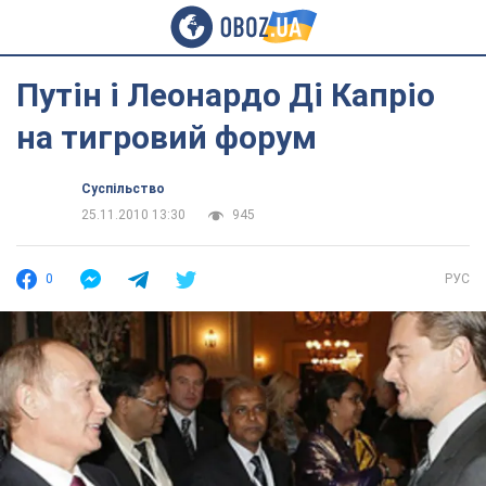
Путін і Леонардо Ді Капріо
на тигровий форум
Суспільство
25.11.2010 13:30
945
0
РУС