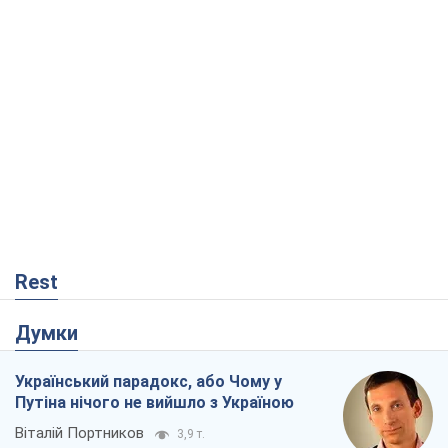
Rest
Думки
Український парадокс, або Чому у
Путіна нічого не вийшло з Україною
Віталій Портников
3,9 т.
Москва висуває претензії Пекіну:
дружба перетворюється на залежність
Росії від Китаю
Віктор Каспрук
5,5 т.
Дух Анкоріджа остаточно випарувався