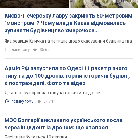
Армія РФ запустила по Одесі 11 ракет різного
типу та до 100 дронів: горіли історичні будівлі,
є постраждалі. Фото та відео
Для терору ворог застосував ракети та дрони
годину тому
54,7 т.
МЗС Болгарії викликало українського посла
через інцидент із дроном: що сталося
Бесіда відбудеться 10 серпня
3 години тому
5,4 т.