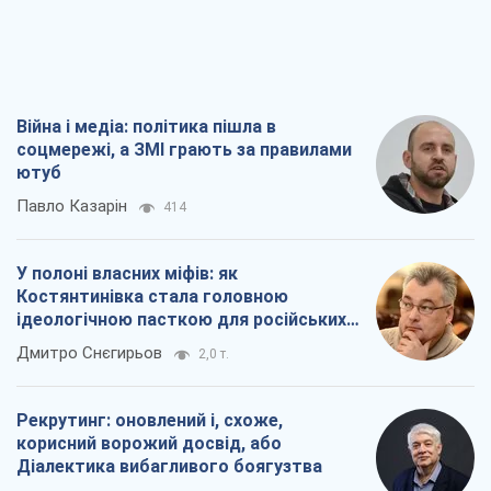
У полоні власних міфів: як
Костянтинівка стала головною
ідеологічною пасткою для російських
окупантів
Дмитро Снєгирьов
2,0 т.
Рекрутинг: оновлений і, схоже,
корисний ворожий досвід, або
Діалектика вибагливого боягузтва
Олександр Кірш
1,9 т.
Ні зброї, ні людей: як Лукашенко будує
нову армію
Ігар Тишкевич
16,6 т.
Всі думки