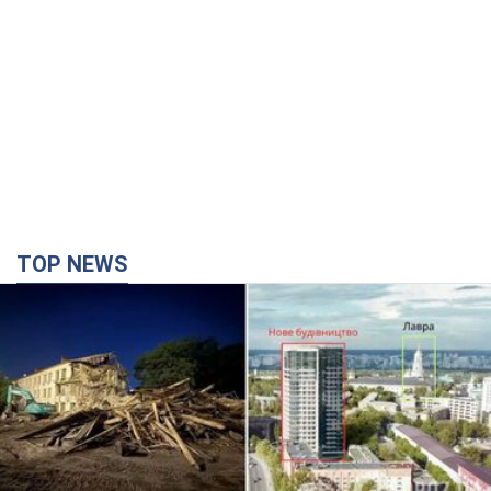
TOP NEWS
Києво-Печерську лавру закриють 80-метровим
"монстром"? Чому влада Києва відмовилась
зупиняти будівництво хмарочоса
"московського вірянина"
Яка реакція Кличка на петицію щодо скасування будівництва
3 години тому
35,6 т.