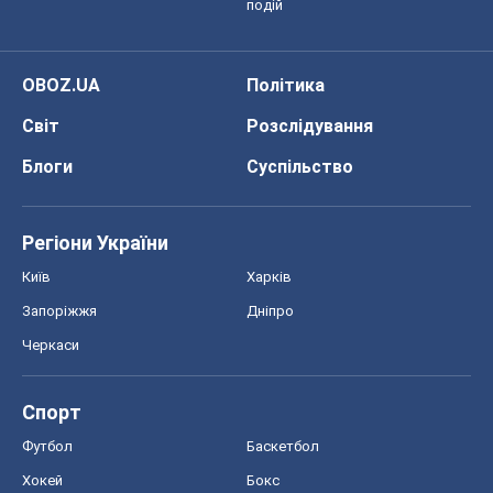
Регіони України
Київ
Харків
Запоріжжя
Дніпро
Черкаси
Спорт
Футбол
Баскетбол
Хокей
Бокс
Формула-1
Моя школа
ГДЗ
Підручники
Онлайн уроки
ДПА
ЗНО
НМТ