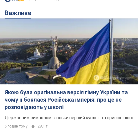
Якою була оригінальна версія гімну України та
чому її боялася Російська імперія: про це не
розповідають у школі
Державним символом є тільки перший куплет та приспів пісні
6 годин тому
28,1 т.
Олександру Пономарьову – 53: що
відомо про трьох дітей секс-
символа 90-х та який вигляд вони
мають
За розвитком кар'єри артист не забував про
особисте щастя
11 годин тому
9,5 т.