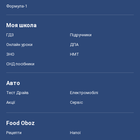
СНД посібники
Авто
Тест Драйв
Електромобілі
Акції
Сервіс
Food Oboz
Рецепти
Напої
Дієти
Економіка
Ринки та компанії
Макроекономіка
MedOboz
Новини медицини
MAMACLUB