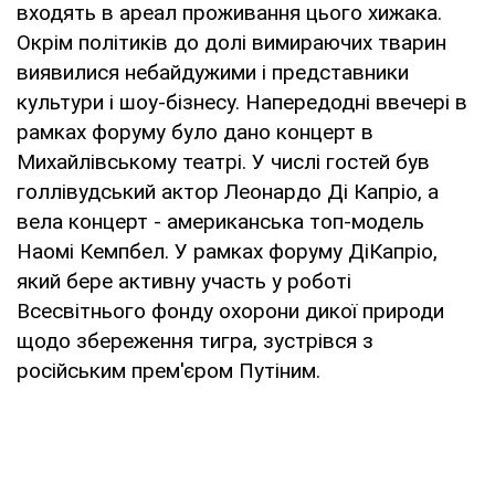
входять в ареал проживання цього хижака.
Окрім політиків до долі вимираючих тварин
виявилися небайдужими і представники
культури і шоу-бізнесу. Напередодні ввечері в
рамках форуму було дано концерт в
Михайлівському театрі. У числі гостей був
голлівудський актор Леонардо Ді Капріо, а
вела концерт - американська топ-модель
Наомі Кемпбел. У рамках форуму ДіКапріо,
який бере активну участь у роботі
Всесвітнього фонду охорони дикої природи
щодо збереження тигра, зустрівся з
російським прем'єром Путіним.