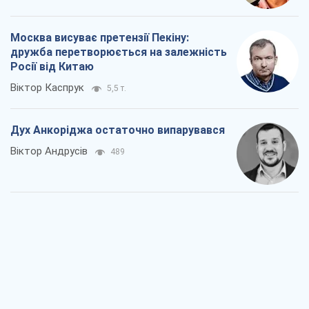
Віктор Андрусів
489
Війна і медіа: політика пішла в
соцмережі, а ЗМІ грають за правилами
ютуб
Павло Казарін
414