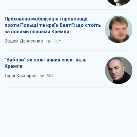
РФ, каже турецьке МЗС, завдасть по
Україні ядерного удару (а Київ мер
знищує й без цього)
Олександр Кірш
2,9 т.
Кремль розпочав підготовку до свого