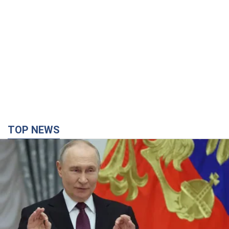
Путін не готовий завершувати війну: дві карти
Кремля, які потрібно вибити, щоб змінити його
думку. Інтерв’ю з Веселовським
Без зміни російських розрахунків швидкого завершення війни
не буде
5 годин тому
35,7 т.
Дрони атакували НПЗ у Нижньокамську: після