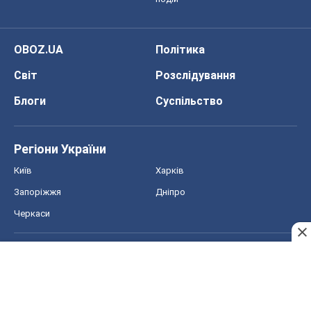
Запоріжжя
Дніпро
Черкаси
Спорт
Футбол
Баскетбол
Хокей
Бокс
Формула-1
Моя школа
ГДЗ
Підручники
Онлайн уроки
ДПА
ЗНО
НМТ
СНД посібники
Авто