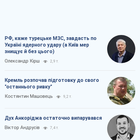
"останнього ривку"
Костянтин Машовець
9,2 т.
Дух Анкоріджа остаточно випарувався
Віктор Андрусів
7,4 т.
Війна і медіа: політика пішла в
соцмережі, а ЗМІ грають за правилами
ютуб
Павло Казарін
4,0 т.
Всі думки