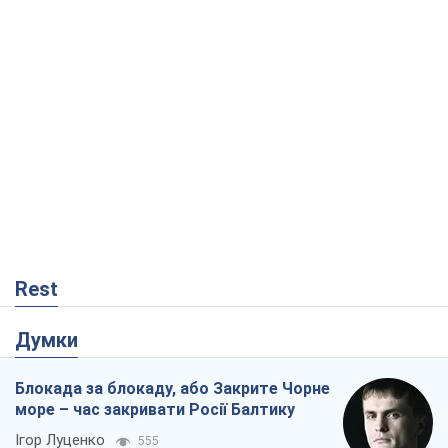
Rest
Думки
Блокада за блокаду, або Закрите Чорне
море – час закривати Росії Балтику
Ігор Луценко
555
Прихована мобілізація і провокації
проти Польщі та країн Балтії: що стоїть
за новими планами Кремля
Вадим Денисенко
1,8 т.
"Вибори" як політичний спектакль
Кремля
Гаррі Каспаров
504