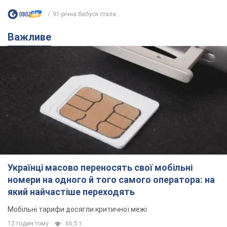
Українці масово переносять свої мобільні
номери на одного й того самого оператора: на
який найчастіше переходять
Мобільні тарифи досягли критичної межі
12 годин тому
66,5 т.
Українців планують виселяти з
квартир: "слуга народу" розповіла,
хто ухвалюватиме рішення про
знесення будинків
Чому хочуть зносити оселі українців
9.08.2026 23:18
59,8 т.
Українці масово купують дорогі нові
авто: скільки коштує