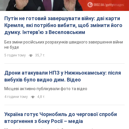
вибухів було видно дим. Відео
Місцеві активно публікували фото та відео
4 години тому
4,8 т.
Україна готує Чорнобиль до чергової спроби
вторгнення з боку Росії – медіа
Журналісти розповіли, що відбувається в зоні
7 годин тому
18,3 т.