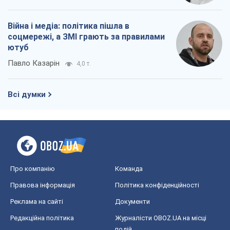
Про компанію
Команда
Правова інформація
Політика конфіденційності
Реклама на сайті
Документи
Редакційна політика
Журналісти OBOZ.UA на місці
подій
OBOZ.UA
Політика
Світ
Розслідування
Блоги
Суспільство
Регіони України
Київ
Харків