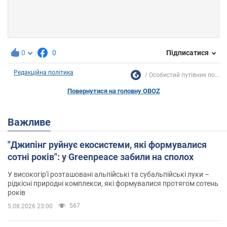
0
0
Підписатися
Редакційна політика
Особистий путівник по...
Повернутися на головну OBOZ
Важливе
"Джипінг руйнує екосистеми, які формувалися
сотні років": у Greenpeace забили на сполох
У високогір'ї розташовані альпійські та субальпійські луки –
рідкісні природні комплекси, які формувалися протягом сотень
років
567
5.08.2026 23:00