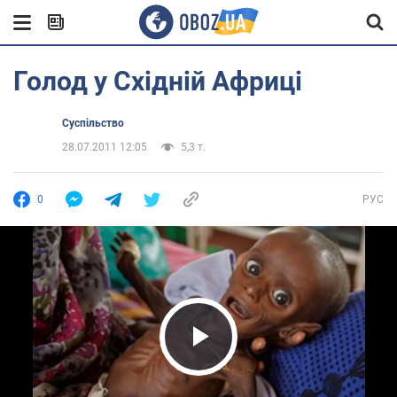
Голод у Східній Африці
Суспільство
28.07.2011 12:05
5,3 т.
0
РУС
Play Video