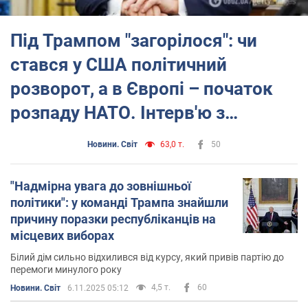
Під Трампом "загорілося": чи
стався у США політичний
розворот, а в Європі – початок
розпаду НАТО. Інтерв'ю з
Безсмертним
Новини. Світ
63,0 т.
50
"Надмірна увага до зовнішньої
політики": у команді Трампа знайшли
причину поразки республіканців на
місцевих виборах
Білий дім сильно відхилився від курсу, який привів партію до
перемоги минулого року
4,5 т.
60
Новини. Світ
6.11.2025 05:12