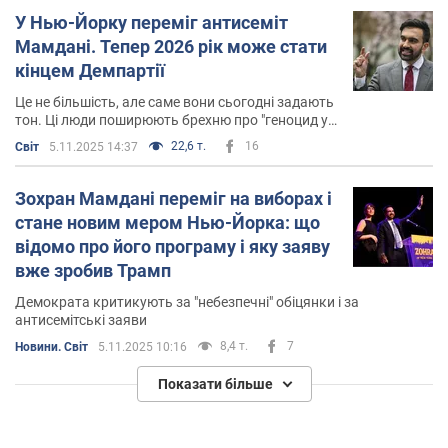
У Нью-Йорку переміг антисеміт
Мамдані. Тепер 2026 рік може стати
кінцем Демпартії
Це не більшість, але саме вони сьогодні задають
тон. Ці люди поширюють брехню про "геноцид у
Газі", відкрито підтримують диктатора Мадуро,
22,6 т.
16
Світ
5.11.2025 14:37
їх турбують долі іранських аятол
Зохран Мамдані переміг на виборах і
стане новим мером Нью-Йорка: що
відомо про його програму і яку заяву
вже зробив Трамп
Демократа критикують за "небезпечні" обіцянки і за
антисемітські заяви
8,4 т.
7
Новини. Світ
5.11.2025 10:16
Показати більше