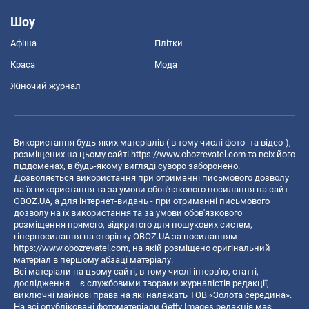
Шоу
Афіша
Плітки
Краса
Мода
Жіночий журнал
Використання будь-яких матеріалів ( в тому числі фото- та відео-),
розміщених на цьому сайті
https://www.obozrevatel.com
та всіх його
піддоменах, в будь-якому вигляді суворо заборонено.
Дозволяється використання при отриманні письмового дозволу
на їх використання та за умови обов'язкового посилання на сайт
OBOZ.UA, а для інтернет-видань - при отриманні письмового
дозволу на їх використання та за умови обов'язкового
розміщення прямого, відкритого для пошукових систем,
гіперпосилання на сторінку OBOZ.UA за посиланням
https://www.obozrevatel.com
, на якій розміщено оригінальний
матеріал в першому абзаці матеріалу.
Всі матеріали на цьому сайті, в тому числі інтерв’ю, статті,
дослідження – є службовими творами журналістів редакції,
виключні майнові права на які належать ТОВ «Золота середина».
На всі опубліковані фотоматеріали Getty Images редакція має