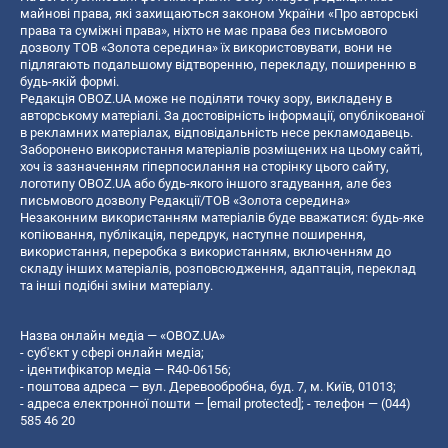
майнові права, які захищаються законом України «Про авторські
права та суміжні права», ніхто не має права без письмового
дозволу ТОВ «Золота середина» їх використовувати, вони не
підлягають подальшому відтворенню, перекладу, поширенню в
будь-якій формі.
Редакція OBOZ.UA може не поділяти точку зору, викладену в
авторському матеріалі. За достовірність інформації, опублікованої
в рекламних матеріалах, відповідальність несе рекламодавець.
Заборонено використання матеріалів розміщених на цьому сайті,
хоч із зазначенням гіперпосилання на сторінку цього сайту,
логотипу OBOZ.UA або будь-якого іншого згадування, але без
письмового дозволу Редакції/ТОВ «Золота середина»
Незаконним використанням матеріалів буде вважатися: будь-яке
копiювання, публiкацiя, передрук, наступне поширення,
використання, переробка з використанням, включенням до
складу інших матеріалів, розповсюдження, адаптація, переклад
та інші подібні зміни матеріалу.
Назва онлайн медіа — «OBOZ.UA»
- суб'єкт у сфері онлайн медіа;
- ідентифікатор медіа — R40-06156;
- поштова адреса — вул. Деревообробна, буд. 7, м. Київ, 01013;
- адреса електронної пошти —
[email protected]
; - телефон — (044)
585 46 20