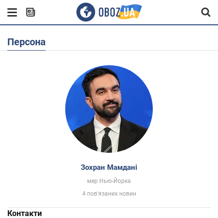
Персона
Зохран Мамдані
мер Нью-Йорка
4 пов'язаних новин
Контакти