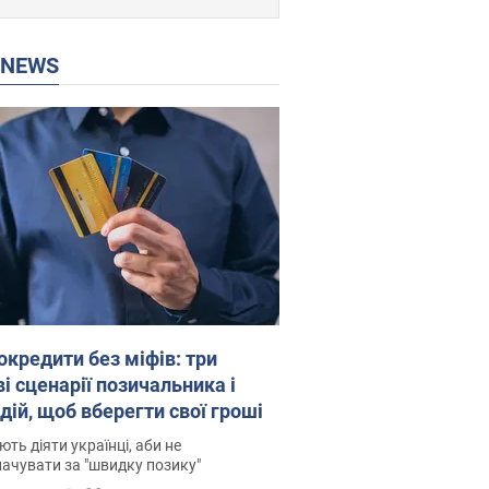
P NEWS
окредити без міфів: три
і сценарії позичальника і
дій, щоб вберегти свої гроші
ть діяти українці, аби не
ачувати за "швидку позику"