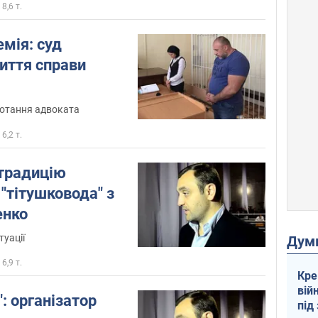
8,6 т.
мія: суд
иття справи
потання адвоката
6,2 т.
страдицію
"тітушковода" з
енко
туації
Дум
6,9 т.
Кре
вій
: організатор
під