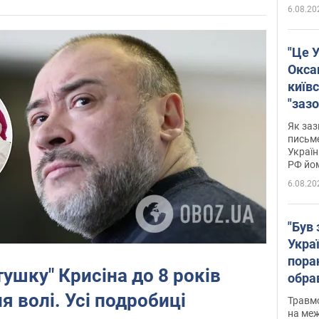
6.08.20
"Це У
Окса
київс
"зазо
навіт
Як заз
знав,
письм
Україн
гено
РФ йо
6.08.20
"Був 
Укра
пора
тушку" Крисіна до 8 років
обра
нети
я волі. Усі подробиці
Травм
Фото
на меж