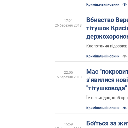
Кримінальні новини
Вбивство Вер
17:21
26 березня 2018
тітушок Крисі
держохороно
Клопотання підозрюв
Кримінальні новини
Має "покровит
22:05
15 березня 2018
з'явилися нові
"тітушковода"
Їм не вигідно, щоб пр
Кримінальні новини
Боїться за жи
15:59