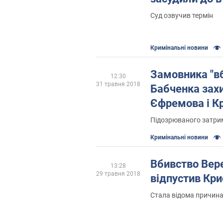
Суд озвучив термін
Кримінальні новини
Замовника "в
12:30
31 травня 2018
Бабченка зах
Єфремова і К
Підозрюваного затри
Кримінальні новини
Вбивство Вере
13:28
29 травня 2018
відпустив Кри
Стала відома причин