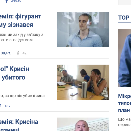
24630
мія: фігурант
TO
му зізнався
жний захід у зв'язку з
ати зі слідством
38,4 т.
42
ю!" Крисін
 убитого
Мікр
, за що він убив її сина
типов
187
план 
Що маю
мія: Крисіна
перепл
'язниці