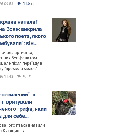
11,5 т.
26 09:53
країна напала!"
на Вояж викрила
ького поета, якого
мбували": він
ь російської не
начила артистка,
 а тепер хоче
енник був фанатом
и, але після переїзду в
циду українців
му "промили мозок"
8,1 т.
26 11:42
знесилений": в
їні врятували
неного грифа, який
в для себе
повий маршрут.
ованого птаха виявили
і Київщині та