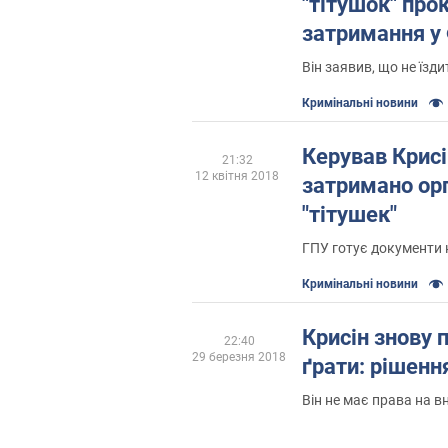
"тітушок" про
затримання у 
Він заявив, що не їзд
Кримінальні новини
Керував Крисі
21:32
12 квітня 2018
затримано ор
"тітушек"
ГПУ готує документи 
Кримінальні новини
Крисін знову 
22:40
29 березня 2018
ґрати: рішенн
Він не має права на в