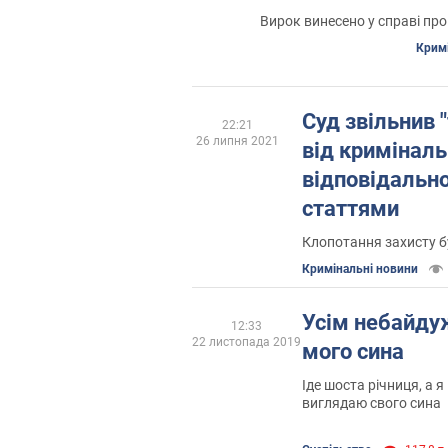
Вирок винесено у справі пр
Крим
Суд звільнив 
22:21
26 липня 2021
від криміналь
відповідально
статтями
Клопотання захисту 
Кримінальні новини
Усім небайду
12:33
22 листопада 2019
мого сина
Іде шоста річниця, а я
виглядаю свого сина