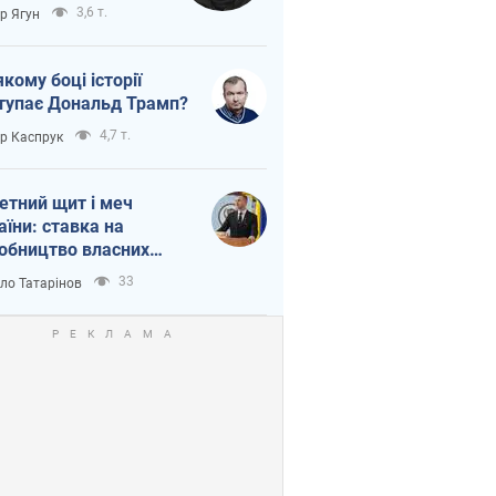
тична логістика
3,6 т.
ор Ягун
якому боці історії
тупає Дональд Трамп?
4,7 т.
ор Каспрук
етний щит і меч
аїни: ставка на
обництво власних
ет
33
ло Татарінов