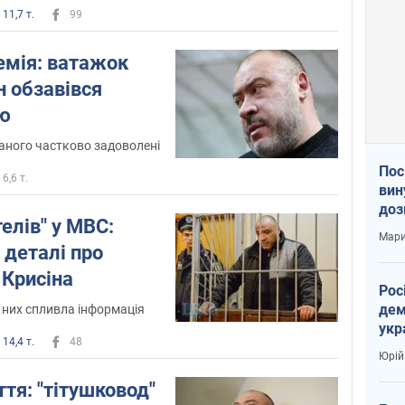
11,7 т.
99
емія: ватажок
н обзавівся
ю
аного частково задоволені
Пос
6,6 т.
вин
доз
елів" у МВС:
заг
Мари
 деталі про
 Крисіна
Рос
дем
о них спливла інформація
укр
14,4 т.
48
вар
Юрій
ття: "тітушковод"