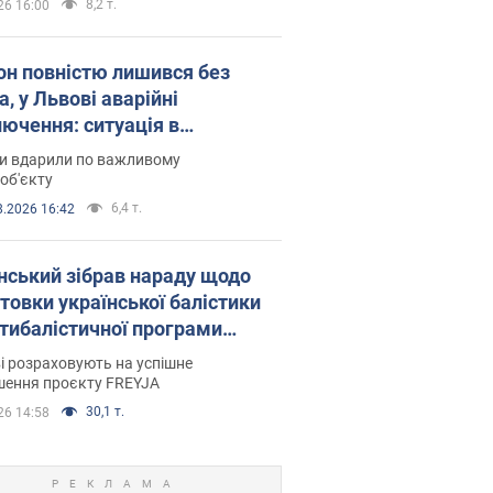
8,2 т.
26 16:00
он повністю лишився без
а, у Львові аварійні
лючення: ситуація в
госистемі 6 серпня
ни вдарили по важливому
об'єкту
6,4 т.
8.2026 16:42
нський зібрав нараду щодо
товки української балістики
JA: які рішення готуються
і розраховують на успішне
шення проєкту FREYJA
30,1 т.
26 14:58