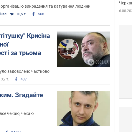
Черка
о організацію викрадення та катування людини
6.08.20
інал
10,5 т.
568
"тітушку" Крисіна
ної
сті за трьома
було задоволено частково
3,9 т.
437
жим. Згадайте
 все чекаю, чекаю і