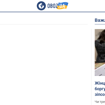
Важ
Жінці
боргу
зіпс
ухва
Чи тре