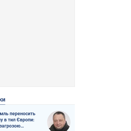
ки
мль переносить
ну в тил Європи:
 загрозою