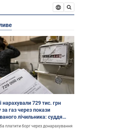
ливе
 нарахували 729 тис. грн
 за газ через покази
ованого лічильника: суддя
лив неочікуване рішення
ба платити борг через донарахування