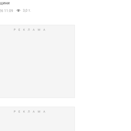
щини
3,0 т.
26 11:09