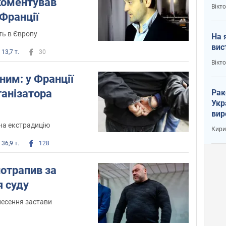
коментував
кри
Вікт
Франції
ить в Європу
На 
вис
13,7 т.
30
Вікт
ним: у Франції
ганізатора
Рак
Укр
вир
рак
на екстрадицію
Кири
36,9 т.
128
потрапив за
я суду
несення застави