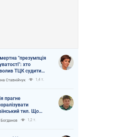
мертна "презумпція
уватості": хто
волив ТЦК судити
иблих захисників
1,4 т.
на Ставнійчук
ія прагне
оралізувати
аїнський тил. Що
то собі нагадати
1,2 т.
 Богданов