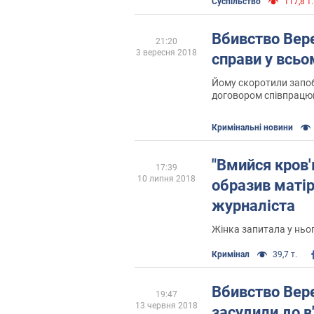
Суспільство
117,8 т.
Вбивство Вере
21:20
3 вересня 2018
справи у всьо
Йому скоротили запобі
договором співпрацюв
Кримінальні новини
"Вмийся кров'
17:39
10 липня 2018
образив матір
журналіста
Жінка запитала у нього
Кримінал
39,7 т.
Вбивство Вере
19:47
13 червня 2018
засудили до в