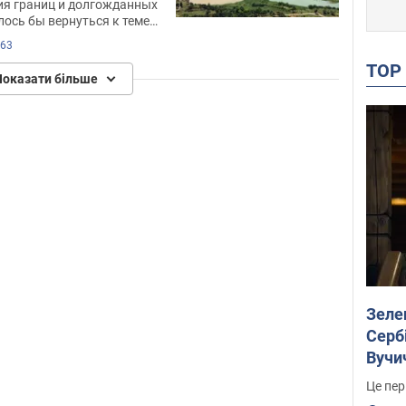
ия границ и долгожданных
лось бы вернуться к теме
63
TO
Показати більше
Зеле
Сербі
Вучи
Це пер