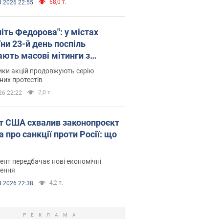
68,0 т.
8.2026 22:55
іть Федорова": у містах
ни 23-й день поспіль
ають масові мітинги з
онками. Фото і відео
ики акцій продовжують серію
их протестів
2,0 т.
26 22:22
т США схвалив законопроєкт
 про санкції проти Росії: що
нт передбачає нові економічні
ення
4,2 т.
8.2026 22:38