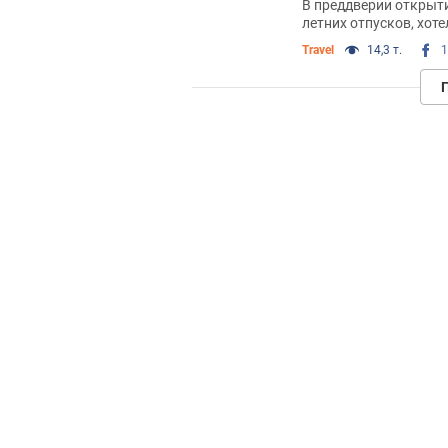
В преддверии открыт
летних отпусков, хоте
путешествий
Travel
14,3 т.
1