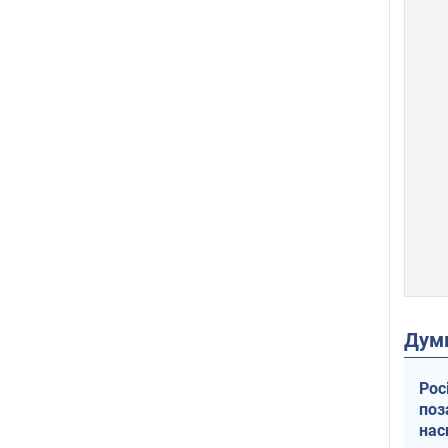
Дум
Рос
поз
нас