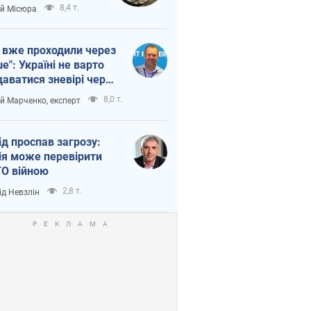
п війни
8,4 т.
ій Місюра
 вже проходили через
ше": Україні не варто
даватися зневірі через
етний терор
8,0 т.
ій Марченко, експерт
ід проспав загрозу:
ія може перевірити
О війною
2,8 т.
ід Невзлін