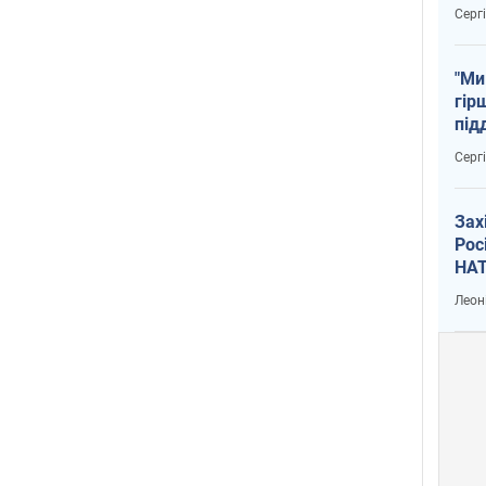
тем
Серг
"Ми
гір
під
рак
Серг
Зах
Рос
НАТ
Леон