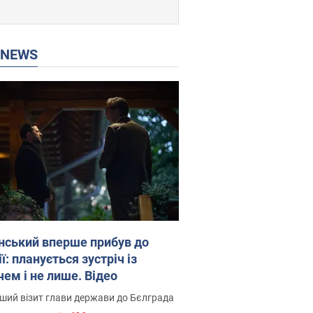
P NEWS
нський вперше прибув до
ї: планується зустріч із
чем і не лише. Відео
ший візит глави держави до Бєлграда