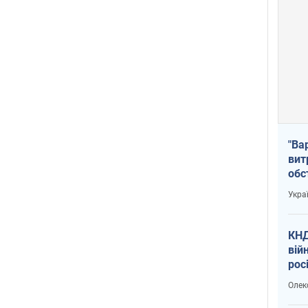
"Ва
вит
обс
вря
Укра
офі
КНД
вій
рос
пів
Олек
сою