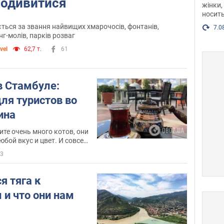
подивитися
жінки,
Фото
носить
ається за звання найвищих хмарочосів, фонтанів,
7.0
нг-молів, парків розваг
vel
62,7 т.
61
в Стамбуле:
ля туристов во
ина
ите очень много котов, они
юбой вкус и цвет. И совсем
3
я тяга к
 и что они нам