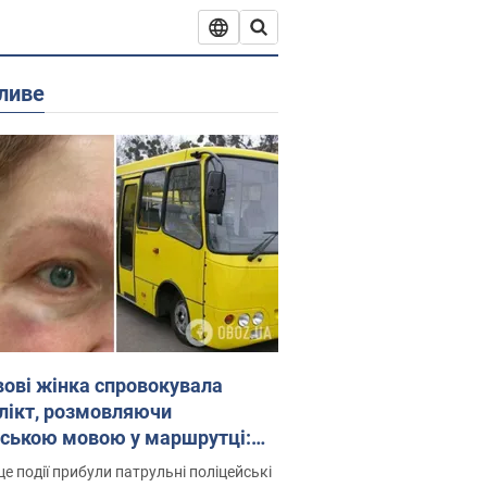
ливе
вові жінка спровокувала
лікт, розмовляючи
йською мовою у маршрутці:
ція склала адмінпротокол.
це події прибули патрульні поліцейські