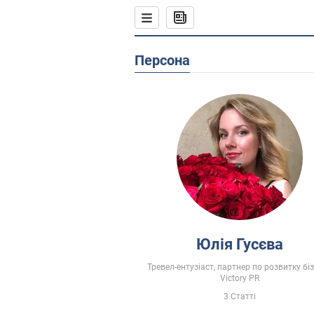
Персона
Юлія Гусєва
Тревел-ентузіаст, партнер по розвитку бі
Victory PR
3 Статті