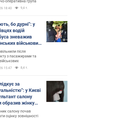
о
дчо-оперативна група
9,4 т.
26 18:40
ть, бо дурні": у
івцях водій
буса зневажив
їнських військових
латився. Відео
звільнили після
кту з пасажирами та
військових
8,4 т.
26 15:47
лідкує за
альністю": у Києві
ультант салону
и образив жінку
 хімієтерапії,
ник салону почав
орівся скандал.
ти оцінку зовнішності