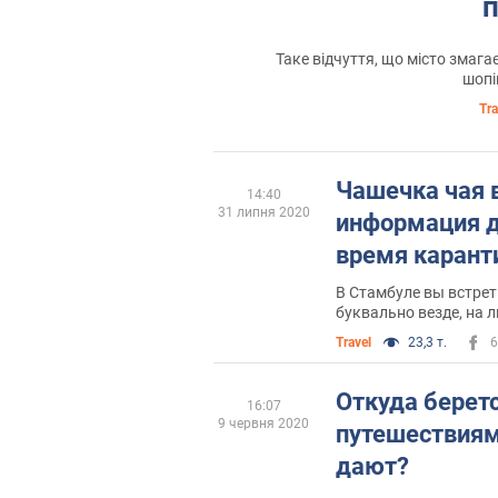
Таке відчуття, що місто змаг
шопі
Tra
Чашечка чая 
14:40
31 липня 2020
информация д
время карант
В Стамбуле вы встрет
буквально везде, на л
немного собак
Travel
23,3 т.
6
Откуда беретс
16:07
9 червня 2020
путешествиям
дают?