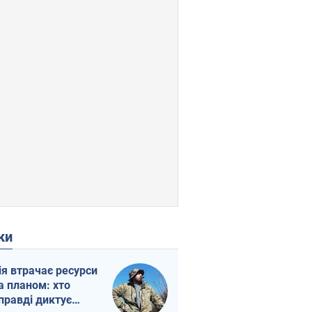
ки
ія втрачає ресурси
а планом: хто
правді диктує