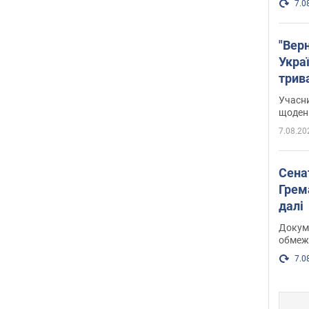
7.0
"Верн
Украї
трив
карт
Учасн
щоденн
7.08.20
Сена
Грема
далі
Докуме
обмеж
7.0