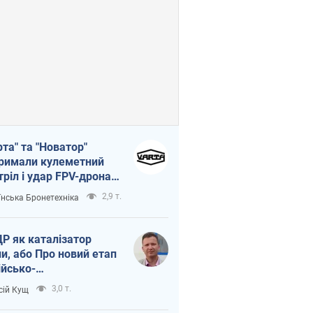
рта" та "Новатор"
римали кулеметний
тріл і удар FPV-дрона,
тувавши життя
2,9 т.
їнська Бронетехніка
церу ЗСУ
Р як каталізатор
ни, або Про новий етап
ійсько-
нічнокорейського
3,0 т.
сій Кущ
зу