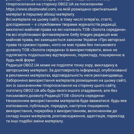
гіперпосилання на сторінку OBOZ.UA за посиланням
https://www.obozrevatel.com
, на якій розміщено оригінальний
матеріал в першому абзаці матеріалу.
Всі матеріали на цьому сайті, в тому числі інтерв’ю, статті,
дослідження – є службовими творами журналістів редакції,
виключні майнові права на які належать ТОВ «Золота середина».
На всі опубліковані фотоматеріали Getty Images редакція має
майнові права, які захищаються законом України «Про авторські
права та суміжні права», ніхто не має права без письмового
дозволу ТОВ «Золота середина» їх використовувати, вони не
підлягають подальшому відтворенню, перекладу, поширенню в
будь-якій формі.
Редакція OBOZ.UA може не поділяти точку зору, викладену в
авторському матеріалі. За достовірність інформації, опублікованої
в рекламних матеріалах, відповідальність несе рекламодавець.
Заборонено використання матеріалів розміщених на цьому сайті,
хоч із зазначенням гіперпосилання на сторінку цього сайту,
логотипу OBOZ.UA або будь-якого іншого згадування, але без
письмового дозволу Редакції/ТОВ «Золота середина»
Незаконним використанням матеріалів буде вважатися: будь-яке
копiювання, публiкацiя, передрук, наступне поширення,
використання, переробка з використанням, включенням до
складу інших матеріалів, розповсюдження, адаптація, переклад
та інші подібні зміни матеріалу.