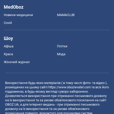
MedOboz
Новини медицини
MAMACLUB
Covid
Шоу
Афіша
Плітки
Краса
Мода
Жіночий журнал
Використання будь-яких матеріалів ( в тому числі фото- та відео-),
розміщених на цьому сайті
https://www.obozrevatel.com
та всіх його
піддоменах, в будь-якому вигляді суворо заборонено.
Дозволяється використання при отриманні письмового дозволу
на їх використання та за умови обов'язкового посилання на сайт
OBOZ.UA, а для інтернет-видань - при отриманні письмового
дозволу на їх використання та за умови обов'язкового
розміщення прямого, відкритого для пошукових систем,