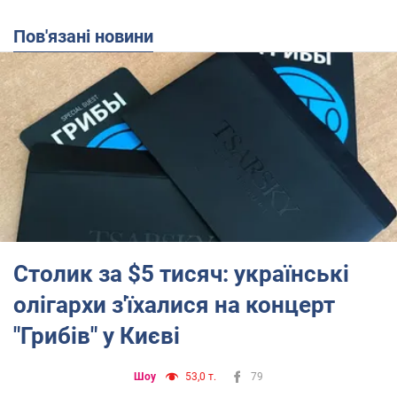
Пов'язані новини
Столик за $5 тисяч: українські
олігархи з'їхалися на концерт
"Грибів" у Києві
Шоу
53,0 т.
79