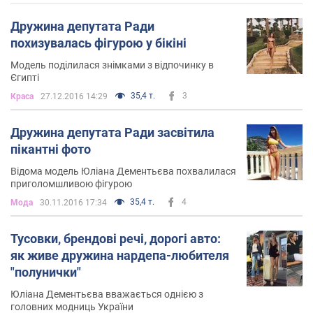
Дружина депутата Ради
похизувалась фігурою у бікіні
Модель поділилася знімками з відпочинку в
Єгипті
35,4 т.
3
Краса
27.12.2016 14:29
Дружина депутата Ради засвітила
пікантні фото
Відома модель Юліана Дементьєва похвалилася
приголомшливою фігурою
35,4 т.
4
Мода
30.11.2016 17:34
Тусовки, брендові речі, дорогі авто:
як живе дружина нардепа-любителя
"полунички"
Юліана Дементьєва вважається однією з
головних модниць України