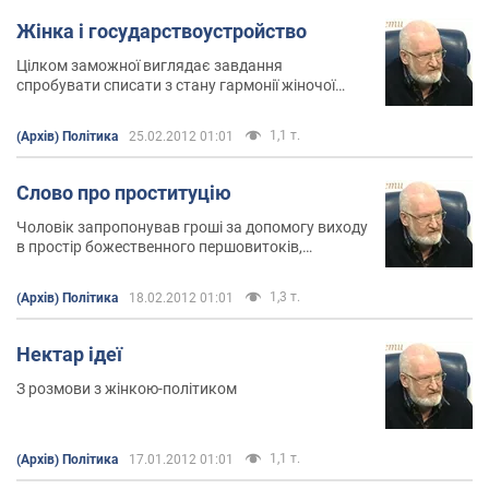
Жінка і государствоустройство
Цілком заможної виглядає завдання
спробувати списати з стану гармонії жіночої
самосвідомості можливості трансформації
государствоустройства
1,1 т.
(Архів) Політика
25.02.2012 01:01
Слово про проституцію
Чоловік запропонував гроші за допомогу виходу
в простір божественного першовитоків,
відбуваючого при оргазмі Жінки. Вона ці гроші
взяла ...
1,3 т.
(Архів) Політика
18.02.2012 01:01
Нектар ідеї
З розмови з жінкою-політиком
1,1 т.
(Архів) Політика
17.01.2012 01:01