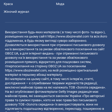
Краса
Мода
Жіночий журнал
Використання будь-яких матеріалів ( в тому числі фото- та відео-),
розміщених на цьому сайті
https://www.obozrevatel.com
та всіх його
піддоменах, в будь-якому вигляді суворо заборонено.
Дозволяється використання при отриманні письмового дозволу
на їх використання та за умови обов'язкового посилання на сайт
OBOZ.UA, а для інтернет-видань - при отриманні письмового
дозволу на їх використання та за умови обов'язкового
розміщення прямого, відкритого для пошукових систем,
гіперпосилання на сторінку OBOZ.UA за посиланням
https://www.obozrevatel.com
, на якій розміщено оригінальний
матеріал в першому абзаці матеріалу.
Всі матеріали на цьому сайті, в тому числі інтерв’ю, статті,
дослідження – є службовими творами журналістів редакції,
виключні майнові права на які належать ТОВ «Золота середина».
На всі опубліковані фотоматеріали Getty Images редакція має
майнові права, які захищаються законом України «Про авторські
права та суміжні права», ніхто не має права без письмового
дозволу ТОВ «Золота середина» їх використовувати, вони не
підлягають подальшому відтворенню, перекладу, поширенню в