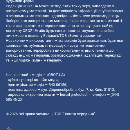
будь-якій формі.
Редакція OBOZ.UA може не поділяти точку зору, викладену в
авторському матеріалі. За достовірність інформації, опублікованої
в рекламних матеріалах, відповідальність несе рекламодавець.
Заборонено використання матеріалів розміщених на цьому сайті,
хоч із зазначенням гіперпосилання на сторінку цього сайту,
логотипу OBOZ.UA або будь-якого іншого згадування, але без
письмового дозволу Редакції/ТОВ «Золота середина»
Незаконним використанням матеріалів буде вважатися: будь-яке
копiювання, публiкацiя, передрук, наступне поширення,
використання, переробка з використанням, включенням до
складу інших матеріалів, розповсюдження, адаптація, переклад
та інші подібні зміни матеріалу.
Назва онлайн медіа — «OBOZ.UA»
- суб'єкт у сфері онлайн медіа;
- ідентифікатор медіа — R40-06156;
- поштова адреса — вул. Деревообробна, буд. 7, м. Київ, 01013;
- адреса електронної пошти —
[email protected]
; - телефон — (044)
585 46 20
© 2026 Всі права захищені, ТОВ "Золота середина".