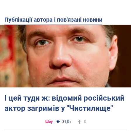
Публікації автора і пов'язані новини
І цей туди ж: відомий російський
актор загримів у "Чистилище"
Шоу
31,8 т.
8