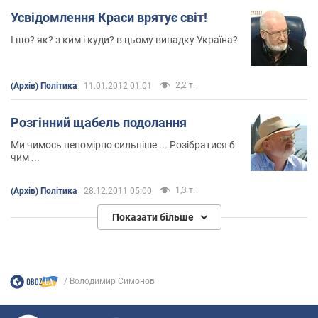
Усвідомлення Краси врятує світ!
І що? як? з ким і куди? в цьому випадку Україна?
2,2 т.
(Архів) Політика
11.01.2012 01:01
Розгінний щабель подолання
Ми чимось непомірно сильніше ... Розібратися б
чим ...
1,3 т.
(Архів) Політика
28.12.2011 05:00
Показати більше
Володимир Симонов