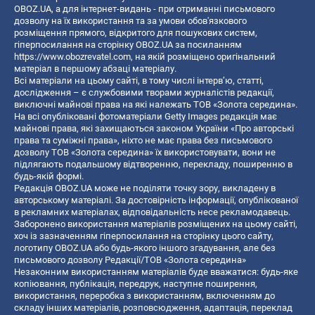
OBOZ.UA, а для інтернет-видань - при отриманні письмового
дозволу на їх використання та за умови обов'язкового
розміщення прямого, відкритого для пошукових систем,
гіперпосилання на сторінку OBOZ.UA за посиланням
https://www.obozrevatel.com
, на якій розміщено оригінальний
матеріал в першому абзаці матеріалу.
Всі матеріали на цьому сайті, в тому числі інтерв’ю, статті,
дослідження – є службовими творами журналістів редакції,
виключні майнові права на які належать ТОВ «Золота середина».
На всі опубліковані фотоматеріали Getty Images редакція має
майнові права, які захищаються законом України «Про авторські
права та суміжні права», ніхто не має права без письмового
дозволу ТОВ «Золота середина» їх використовувати, вони не
підлягають подальшому відтворенню, перекладу, поширенню в
будь-якій формі.
Редакція OBOZ.UA може не поділяти точку зору, викладену в
авторському матеріалі. За достовірність інформації, опублікованої
в рекламних матеріалах, відповідальність несе рекламодавець.
Заборонено використання матеріалів розміщених на цьому сайті,
хоч із зазначенням гіперпосилання на сторінку цього сайту,
логотипу OBOZ.UA або будь-якого іншого згадування, але без
письмового дозволу Редакції/ТОВ «Золота середина»
Незаконним використанням матеріалів буде вважатися: будь-яке
копiювання, публiкацiя, передрук, наступне поширення,
використання, переробка з використанням, включенням до
складу інших матеріалів, розповсюдження, адаптація, переклад