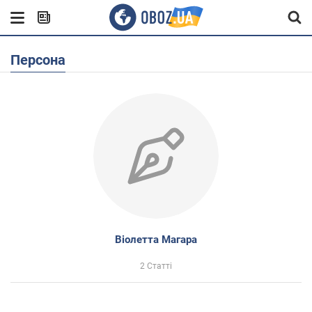
Персона
Віолетта Магара
2 Статті