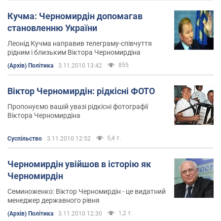
Кучма: Черномирдін допомагав
становленню України
Леонід Кучма направив телеграму-співчуття
рідним і близьким Віктора Черномирдіна
855
(Архів) Політика
3.11.2010 13:42
Віктор Черномирдін: рідкісні ФОТО
Пропонуємо вашій увазі рідкісні фотографії
Віктора Черномирдіна
5,4 т.
Суспільство
3.11.2010 12:52
Черномирдін увійшов в історію як
Черномирдін
Семиноженко: Віктор Черномирдін - це видатний
менеджер державного рівня
1,2 т.
(Архів) Політика
3.11.2010 12:30