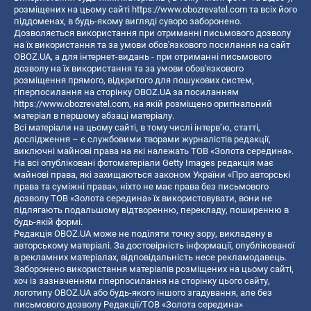
розміщених на цьому сайті
https://www.obozrevatel.com
та всіх його
піддоменах, в будь-якому вигляді суворо заборонено.
Дозволяється використання при отриманні письмового дозволу
на їх використання та за умови обов'язкового посилання на сайт
OBOZ.UA, а для інтернет-видань - при отриманні письмового
дозволу на їх використання та за умови обов'язкового
розміщення прямого, відкритого для пошукових систем,
гіперпосилання на сторінку OBOZ.UA за посиланням
https://www.obozrevatel.com
, на якій розміщено оригінальний
матеріал в першому абзаці матеріалу.
Всі матеріали на цьому сайті, в тому числі інтерв’ю, статті,
дослідження – є службовими творами журналістів редакції,
виключні майнові права на які належать ТОВ «Золота середина».
На всі опубліковані фотоматеріали Getty Images редакція має
майнові права, які захищаються законом України «Про авторські
права та суміжні права», ніхто не має права без письмового
дозволу ТОВ «Золота середина» їх використовувати, вони не
підлягають подальшому відтворенню, перекладу, поширенню в
будь-якій формі.
Редакція OBOZ.UA може не поділяти точку зору, викладену в
авторському матеріалі. За достовірність інформації, опублікованої
в рекламних матеріалах, відповідальність несе рекламодавець.
Заборонено використання матеріалів розміщених на цьому сайті,
хоч із зазначенням гіперпосилання на сторінку цього сайту,
логотипу OBOZ.UA або будь-якого іншого згадування, але без
письмового дозволу Редакції/ТОВ «Золота середина»