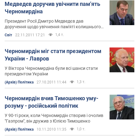
Медведєв доручив увічнити пам'ять
Черномирдіна
Президент Росії Дмитро Медведєв дав
доручення щодо увічнення пам'яті колишнього
прем'єр-міністра Віктора Черномирдіна
1,4 т.
Світ
22.11.2011 17:21
Черномирдін міг стати президентом
України - Лавров
У Віктора Черномирдіна були всі шанси стати
президентом України
1,3 т.
(Архів) Політика
27.10.2011 11:44
Черномирдін вчив Тимошенко уму-
розуму - російський політик
У 90-ті роки, коли Черномирдін створив і очолив
"Газпром", він дружив з Юлією Тимошенко
1,0 т.
(Архів) Політика
10.11.2010 11:35