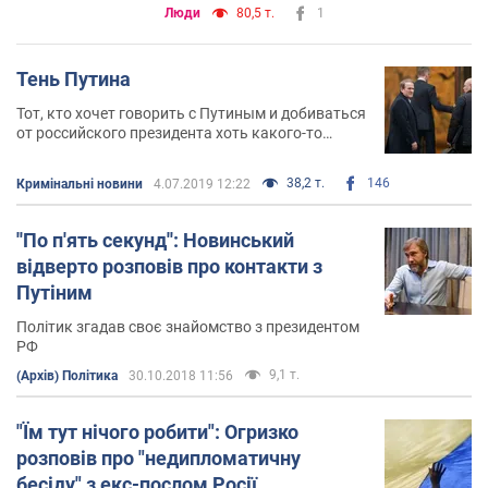
Люди
80,5 т.
1
Тень Путина
Тот, кто хочет говорить с Путиным и добиваться
от российского президента хоть какого-то
результата, должен вначале говорить с
Медведчуком
38,2 т.
146
Кримінальні новини
4.07.2019 12:22
''По п'ять секунд'': Новинський
відверто розповів про контакти з
Путіним
Політик згадав своє знайомство з президентом
РФ
9,1 т.
(Архів) Політика
30.10.2018 11:56
"Їм тут нічого робити": Огризко
розповів про "недипломатичну
бесіду" з екс-послом Росії