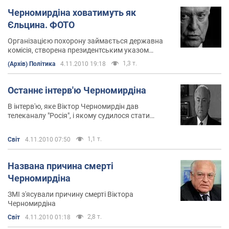
Черномирдіна ховатимуть як
Єльцина. ФОТО
Організацією похорону займається державна
комісія, створена президентським указом
Дмитра Медведєва
1,3 т.
(Архів) Політика
4.11.2010 19:18
Останнє інтерв'ю Черномирдіна
В інтерв'ю, яке Віктор Черномирдін дав
телеканалу "Росія", і якому судилося стати
останнім, він розповів про себе, свою кар'єру,
своїх поглядах на радянське минуле країни і її
1,1 т.
Світ
4.11.2010 07:50
сьогодення.
Названа причина смерті
Черномирдіна
ЗМІ з'ясували причину смерті Віктора
Черномирдіна
2,8 т.
Світ
4.11.2010 01:18