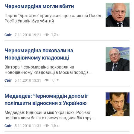
Черномирдіна могли вбити
Партія "Братство" припускає, що колишній Посол
Росії в Україні був убитий
1,2 т.
Світ
7.11.2010 19:21
Черномирдіна поховали на
Новодівичому кладовищі
Віктора Черномирдіна поховали на
Новодівичому кладовищі в Москві поряд з
могилою його дружини Валентини Федорівни
1,1 т.
Світ
5.11.2010 13:31
Медведєв: Черномирдін допоміг
поліпшити відносини з Україною
Медведєв: Відносини між Україною і Росією
поліпшилися багато в чому завдяки Віктору
Черномирдіну
1,6 т.
Світ
5.11.2010 11:31