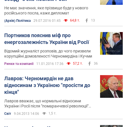
Не має значення, яке прізвище буде у нового
російського посла, каже дипломат
64,8 т.
13
(Архів) Політика
29.07.2016 01:45
Портников пояснив міф про
енергозалежність України від Росії
Відомий журналіст розповів, до чого призвели
корупційні домовленості Черномирдіна і Кучми
57,2 т.
36
Ринки та компанії
11.01.2016 17:36
Лавров: Черномирдін не дав
відносинам з Україною "просісти до
кінця"
Лавров вважає, що нормальні відносини
України і Росії після "помаранчевої революції"
вдалося зберегти, насамперед, завдяки
1,5 т.
Світ
9.04.2013 14:06
зусиллям Черномирдіна