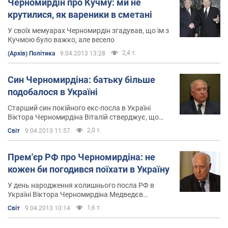
Черномирдін про Кучму: ми не
крутилися, як вареники в сметані
У своїх мемуарах Черномирдін згадував, що їм з
Кучмою було важко, але весело
2,4 т.
(Архів) Політика
9.04.2013 13:28
Син Черномирдіна: батьку більше
подобалося в Україні
Старший син покійного екс-посла в Україні
Віктора Черномирдіна Віталій стверджує, що
його батька в Україні подобалося набагато
2,0 т.
Світ
9.04.2013 11:57
більше, ніж у Росії
Прем'єр РФ про Черномирдіна: не
кожен би погодився поїхати в Україну
У день народження колишнього посла РФ в
Україні Віктора Черномирдіна Медведєв
розповів, що про нього думає
1,6 т.
Світ
9.04.2013 10:14