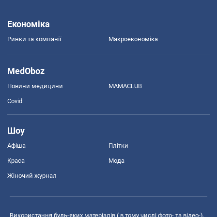
Економіка
Ринки та компанії
Макроекономіка
MedOboz
Новини медицини
MAMACLUB
Covid
Шоу
Афіша
Плітки
Краса
Мода
Жіночий журнал
Використання будь-яких матеріалів ( в тому числі фото- та відео-),