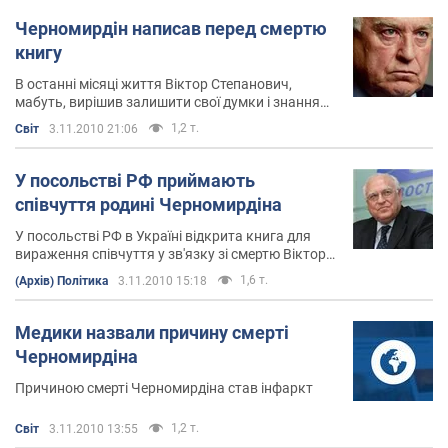
Черномирдін написав перед смертю
книгу
В останні місяці життя Віктор Степанович,
мабуть, вирішив залишити свої думки і знання
нащадкам
1,2 т.
Світ
3.11.2010 21:06
У посольстві РФ приймають
співчуття родині Черномирдіна
У посольстві РФ в Україні відкрита книга для
вираження співчуття у зв'язку зі смертю Віктора
Черномирдіна
1,6 т.
(Архів) Політика
3.11.2010 15:18
Медики назвали причину смерті
Черномирдіна
Причиною смерті Черномирдіна став інфаркт
1,2 т.
Світ
3.11.2010 13:55