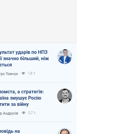
ультат ударів по НПЗ
ії значно більший, ніж
ється
1,6 т.
ро Томчук
помста, а стратегія:
аїна змушує Росію
тити за війну
2,7 т.
ор Андрусів
повідь на