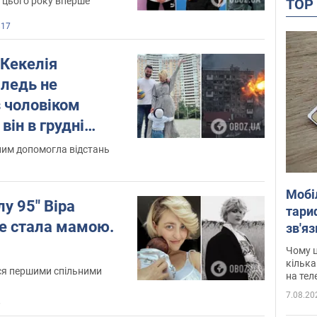
 цього року вперше
TO
817
 Кекелія
 ледь не
з чоловіком
він в грудні
а я відмовлялася
ним допомогла відстань
Мобі
лу 95" Віра
тариф
ге стала мамою.
зв'яз
скар
Чому ц
кілька
ся першими спільними
на тел
7.08.20
6