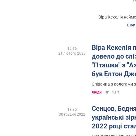
Віра Кекелія нейм
Шоу 
Віра Кекелія п
16:16
21 лютого 2023
довело до слі
"Пташки" з "А
був Елтон Дж
Співачка з колегами 
Люди
4,1 т.
Сенцов, Бєдня
18:30
30 грудня 2022
українські зірк
2022 році ста