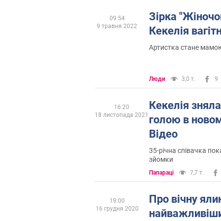
Зірка "Жіночо
09:54
9 травня 2022
Кекелія вагіт
Артистка стане мамо
Люди
3,0 т.
9
Кекелія зняла
16:20
18 листопада 2021
голою в новом
Відео
35-річна співачка пок
зйомки
Папараці
7,7 т.
Про вічну ялин
19:00
16 грудня 2020
найважливіши