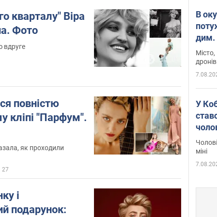
В ок
го кварталу" Віра
поту
на. Фото
дим. 
ю вдруге
Місто,
дронів
7.08.20
ся повністю
У Ко
ставс
у кліпі "Парфум".
чоло
Чолові
азала, як проходили
міні
7.08.20
27
ку і
й подарунок: