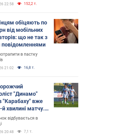
152,2 т.
26 22:58
їнцям обіцяють по
рн від мобільних
торів: що не так з
 повідомленнями
потрапити в пастку
їв
16,8 т.
26 21:02
орожчий
оліст "Динамо"
в "Карабаху" вже
-й хвилині матчу.
о
ок відбувається в
і
7,1 т.
26 20:48