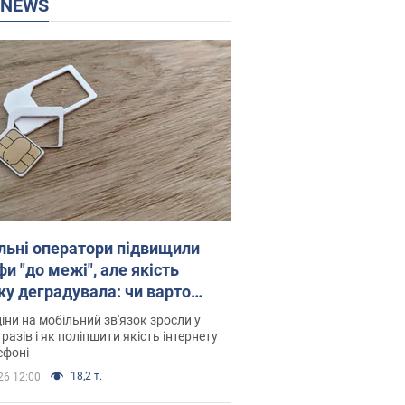
P NEWS
льні оператори підвищили
и "до межі", але якість
ку деградувала: чи варто
житись на ціни
іни на мобільний зв'язок зросли у
 разів і як поліпшити якість інтернету
ефоні
18,2 т.
26 12:00