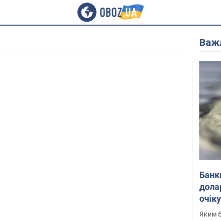
Важ
Банк
дола
очік
Яким б