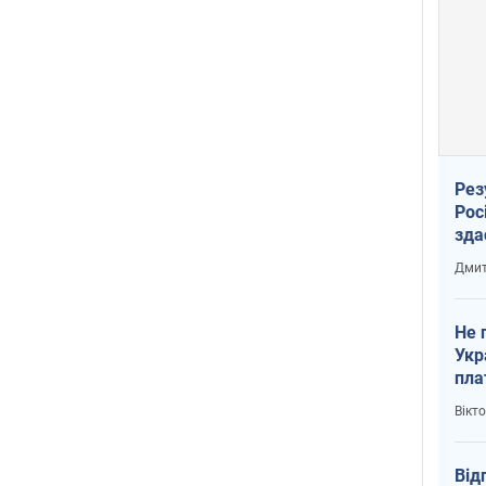
Рез
Рос
зда
Дмит
Не 
Укр
пла
Вікт
Від