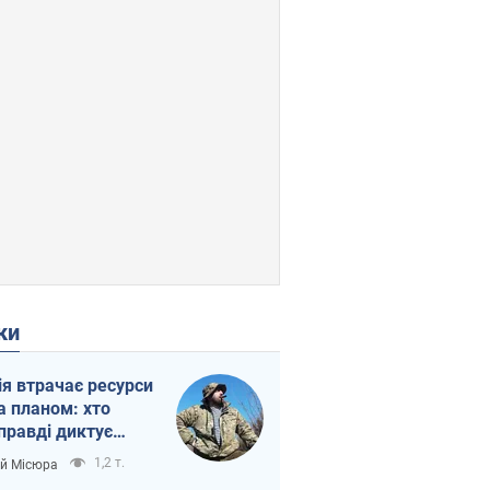
ки
ія втрачає ресурси
а планом: хто
правді диктує
п війни
1,2 т.
ій Місюра