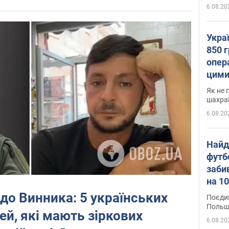
6.08.20
Укра
850 г
опера
цими
Як не 
шахра
6.08.20
Найд
футб
заби
на 10
Віде
до Винника: 5 українських
Поєдин
Польщ
й, які мають зіркових
6.08.20