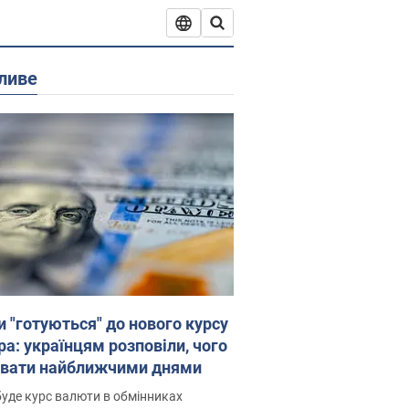
ливе
и "готуються" до нового курсу
ра: українцям розповіли, чого
увати найближчими днями
уде курс валюти в обмінниках