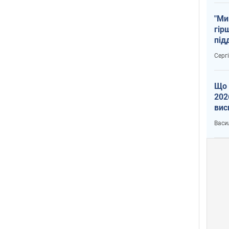
"Ми
гір
під
рак
Серг
Що 
202
вис
про
Васи