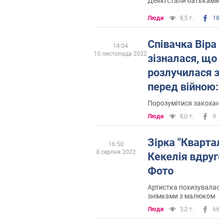
Деякі стали батьками
Люди
8,5 т.
1
Співачка Віра
14:04
10 листопада 2022
зізналася, що
розлучилася 
перед війною: 
казав їхати, 
Порозумітися закоха
Люди
8,0 т.
9
Зірка "Кварта
16:50
8 серпня 2022
Кекелія вдру
Фото
Артистка похизувала
знімками з малюком
Люди
3,2 т.
6