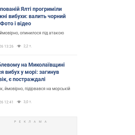
упованій Ялті прогриміли
жні вибухи: валить чорний
Фото і відео
 ймовірно, опинилося під атакою
2,2 т.
26 13:26
блевому на Миколаївщині
я вибух у морі: загинув
вік, є постраждалі
к, ймовірно, підірвався на морській
3,0 т.
26 12:41