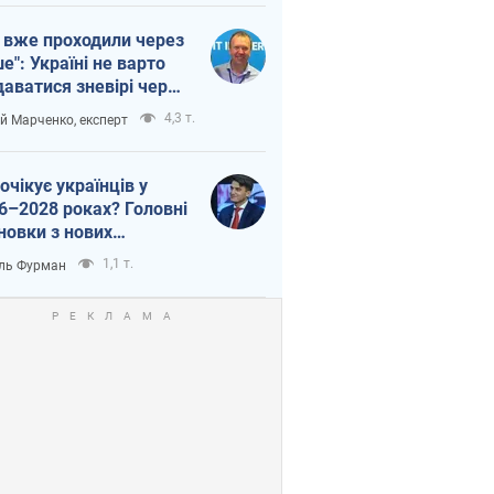
 вже проходили через
ше": Україні не варто
даватися зневірі через
етний терор
4,3 т.
ій Марченко, експерт
очікує українців у
6–2028 роках? Головні
новки з нових
гнозів від НБУ
1,1 т.
ль Фурман