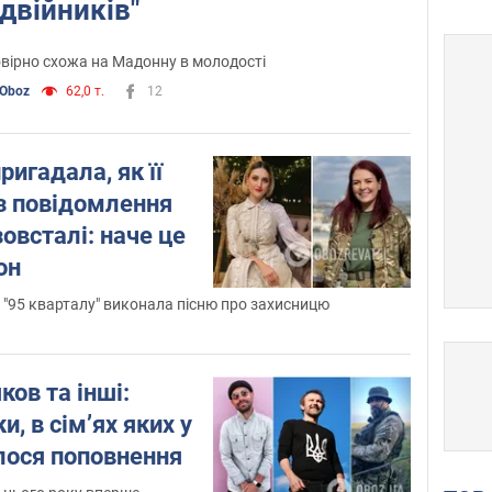
"двійників"
овірно схожа на Мадонну в молодості
Oboz
62,0 т.
12
ригадала, як її
з повідомлення
зовсталі: наче це
он
з "95 кварталу" виконала пісню про захисницю
ков та інші:
и, в сім’ях яких у
лося поповнення