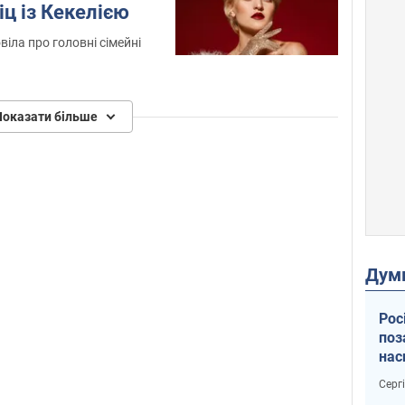
іц із Кекелією
іла про головні сімейні
Показати більше
Дум
Рос
поз
нас
тем
Серг