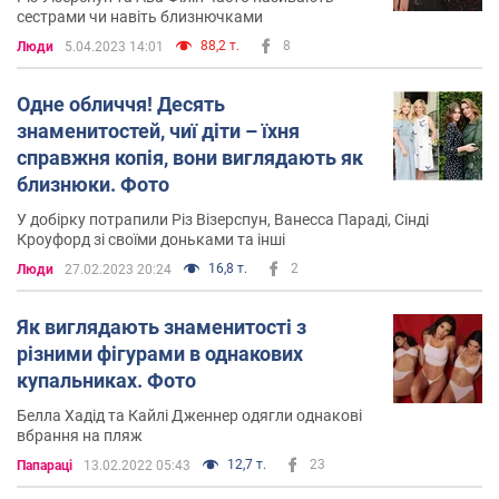
сестрами чи навіть близнючками
88,2 т.
8
Люди
5.04.2023 14:01
Одне обличчя! Десять
знаменитостей, чиї діти – їхня
справжня копія, вони виглядають як
близнюки. Фото
У добірку потрапили Різ Візерспун, Ванесса Параді, Сінді
Кроуфорд зі своїми доньками та інші
16,8 т.
2
Люди
27.02.2023 20:24
Як виглядають знаменитості з
різними фігурами в однакових
купальниках. Фото
Белла Хадід та Кайлі Дженнер одягли однакові
вбрання на пляж
12,7 т.
23
Папараці
13.02.2022 05:43