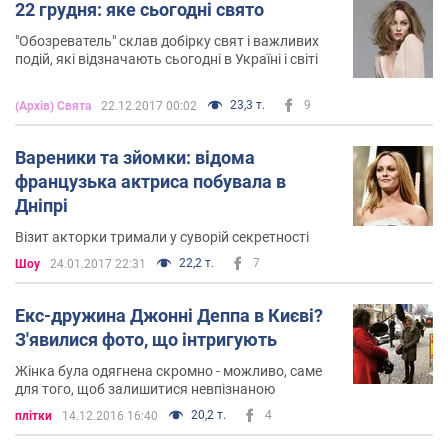
22 грудня: яке сьогодні свято
"Обозреватель" склав добірку свят і важливих
подій, які відзначають сьогодні в Україні і світі
23,3 т.
9
(Архів) Свята
22.12.2017 00:02
Вареники та зйомки: відома
французька актриса побувала в
Дніпрі
Візит акторки тримали у суворій секретності
22,2 т.
7
Шоу
24.01.2017 22:31
Екс-дружина Джонні Деппа в Києві?
З'явилися фото, що інтригують
Жінка була одягнена скромно - можливо, саме
для того, щоб залишитися невпізнаною
20,2 т.
4
плітки
14.12.2016 16:40