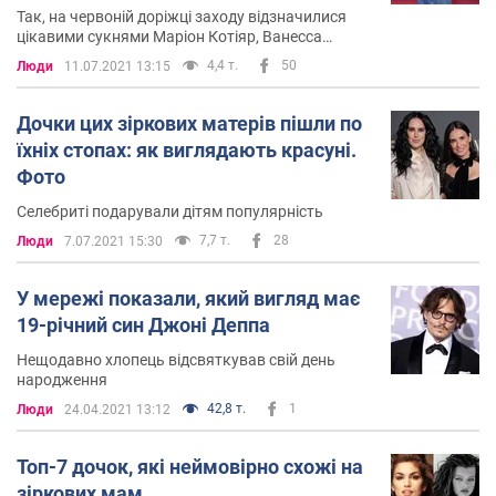
Так, на червоній доріжці заходу відзначилися
цікавими сукнями Маріон Котіяр, Ванесса
Параді, Тейлор Гілл, Карла Бруні та інші
4,4 т.
50
Люди
11.07.2021 13:15
Дочки цих зіркових матерів пішли по
їхніх стопах: як виглядають красуні.
Фото
Селебриті подарували дітям популярність
7,7 т.
28
Люди
7.07.2021 15:30
У мережі показали, який вигляд має
19-річний син Джоні Деппа
Нещодавно хлопець відсвяткував свій день
народження
42,8 т.
1
Люди
24.04.2021 13:12
Топ-7 дочок, які неймовірно схожі на
зіркових мам