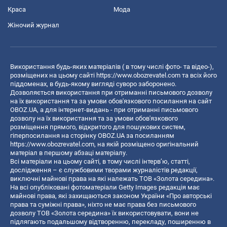
Краса
Мода
Жіночий журнал
Використання будь-яких матеріалів ( в тому числі фото- та відео-),
розміщених на цьому сайті
https://www.obozrevatel.com
та всіх його
піддоменах, в будь-якому вигляді суворо заборонено.
Дозволяється використання при отриманні письмового дозволу
на їх використання та за умови обов'язкового посилання на сайт
OBOZ.UA, а для інтернет-видань - при отриманні письмового
дозволу на їх використання та за умови обов'язкового
розміщення прямого, відкритого для пошукових систем,
гіперпосилання на сторінку OBOZ.UA за посиланням
https://www.obozrevatel.com
, на якій розміщено оригінальний
матеріал в першому абзаці матеріалу.
Всі матеріали на цьому сайті, в тому числі інтерв’ю, статті,
дослідження – є службовими творами журналістів редакції,
виключні майнові права на які належать ТОВ «Золота середина».
На всі опубліковані фотоматеріали Getty Images редакція має
майнові права, які захищаються законом України «Про авторські
права та суміжні права», ніхто не має права без письмового
дозволу ТОВ «Золота середина» їх використовувати, вони не
підлягають подальшому відтворенню, перекладу, поширенню в