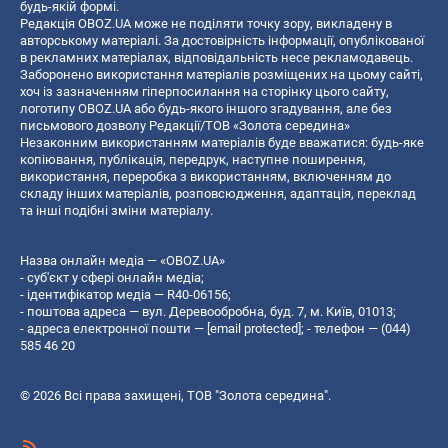
будь-якій формі.
Редакція OBOZ.UA може не поділяти точку зору, викладену в
авторському матеріалі. За достовірність інформації, опублікованої
в рекламних матеріалах, відповідальність несе рекламодавець.
Заборонено використання матеріалів розміщених на цьому сайті,
хоч із зазначенням гіперпосилання на сторінку цього сайту,
логотипу OBOZ.UA або будь-якого іншого згадування, але без
письмового дозволу Редакції/ТОВ «Золота середина»
Незаконним використанням матеріалів буде вважатися: будь-яке
копiювання, публiкацiя, передрук, наступне поширення,
використання, переробка з використанням, включенням до
складу інших матеріалів, розповсюдження, адаптація, переклад
та інші подібні зміни матеріалу.
Назва онлайн медіа — «OBOZ.UA»
- суб'єкт у сфері онлайн медіа;
- ідентифікатор медіа — R40-06156;
- поштова адреса — вул. Деревообробна, буд. 7, м. Київ, 01013;
- адреса електронної пошти —
[email protected]
; - телефон — (044)
585 46 20
© 2026 Всі права захищені, ТОВ "Золота середина".