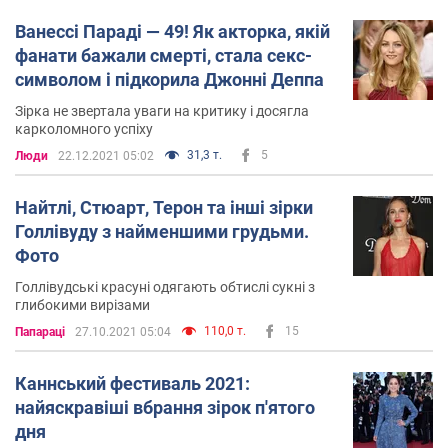
Ванессі Параді — 49! Як акторка, якій
фанати бажали смерті, стала секс-
символом і підкорила Джонні Деппа
Зірка не звертала уваги на критику і досягла
карколомного успіху
31,3 т.
5
Люди
22.12.2021 05:02
Найтлі, Стюарт, Терон та інші зірки
Голлівуду з найменшими грудьми.
Фото
Голлівудські красуні одягають обтислі сукні з
глибокими вирізами
110,0 т.
15
Папараці
27.10.2021 05:04
Каннський фестиваль 2021:
найяскравіші вбрання зірок п'ятого
дня