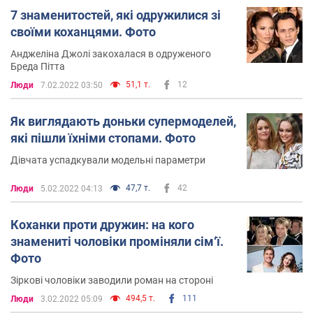
7 знаменитостей, які одружилися зі
своїми коханцями. Фото
Анджеліна Джолі закохалася в одруженого
Бреда Пітта
51,1 т.
12
Люди
7.02.2022 03:50
Як виглядають доньки супермоделей,
які пішли їхніми стопами. Фото
Дівчата успадкували модельні параметри
47,7 т.
42
Люди
5.02.2022 04:13
Коханки проти дружин: на кого
знамениті чоловіки проміняли сім‘ї.
Фото
Зіркові чоловіки заводили роман на стороні
494,5 т.
111
Люди
3.02.2022 05:09