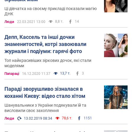
Ці дівчатка на своєму прикладі показали магію
ДНК
8,8 т.
14
Люди
22.03.2021 13:00
Депп, Кассель та інші дочки
знаменитостей, котрі завоювали
журнали і подіуми: гарячі фото
Топ найкрасивіших зіркових дочок, які стали
моделями
13,7 т.
3
Папараці
16.12.2020 11:37
Параді зворушливо зізналася в
коханні Києву: відео стало хітом
Шанувальники з України подякували їй та
висловили своє захоплення
78,6 т.
1151
Люди
13.02.2019 08:34