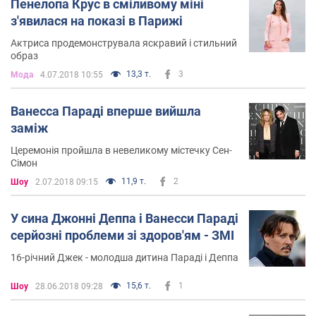
Пенелопа Крус в сміливому міні
з'явилася на показі в Парижі
Актриса продемонструвала яскравий і стильний
образ
13,3 т.
3
Мода
4.07.2018 10:55
Ванесса Параді вперше вийшла
заміж
Церемонія пройшла в невеликому містечку Сен-
Сімон
11,9 т.
2
Шоу
2.07.2018 09:15
У сина Джонні Деппа і Ванесси Параді
серйозні проблеми зі здоров'ям - ЗМІ
16-річний Джек - молодша дитина Параді і Деппа
15,6 т.
1
Шоу
28.06.2018 09:28