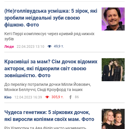
(Не)голлівудська усмішка: 5 зірок, які
зробили неідеальні зуби своєю
фішкою. Фото
Кеті Перрі комплексує через кривий ряд нижніх
зубів
49,9 т.
Люди
22.04.2023 13:10
Красивіші за мам? Сім дочок відомих
акторок, які підкорили світ своєю
зовнішністю. Фото
До переліку потрапили дочки Мілли Йовович,
Моніки Беллуччі, Сінді Кроуфорд та інших
305,9 т.
86
Кіно
12.04.2023 16:39
Чудеса генетики: 5 зіркових дочок,
які виросли копіями своїх мам. Фото
Різ Уізерспун та Ава Філіп часто називають