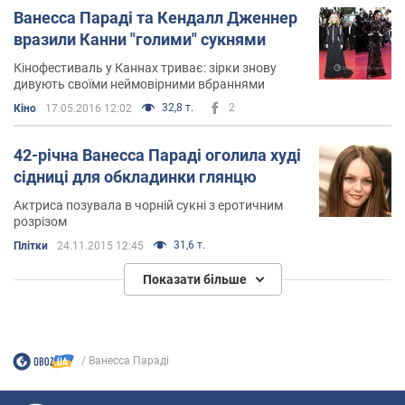
Ванесса Параді та Кендалл Дженнер
вразили Канни "голими" сукнями
Кінофестиваль у Каннах триває: зірки знову
дивують своїми неймовірними вбраннями
32,8 т.
2
Кіно
17.05.2016 12:02
42-річна Ванесса Параді оголила худі
сідниці для обкладинки глянцю
Актриса позувала в чорній сукні з еротичним
розрізом
31,6 т.
Плітки
24.11.2015 12:45
Показати більше
Ванесса Параді