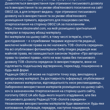
Дозволяється використання при отриманні письмового дозволу
на їх використання та за умови обов'язкового посилання на сайт
OBOZ.UA, а для інтернет-видань - при отриманні письмового
дозволу на їх використання та за умови обов'язкового
розміщення прямого, відкритого для пошукових систем,
гіперпосилання на сторінку OBOZ.UA за посиланням
https://www.obozrevatel.com
, на якій розміщено оригінальний
матеріал в першому абзаці матеріалу.
Всі матеріали на цьому сайті, в тому числі інтерв’ю, статті,
дослідження – є службовими творами журналістів редакції,
виключні майнові права на які належать ТОВ «Золота середина».
На всі опубліковані фотоматеріали Getty Images редакція має
майнові права, які захищаються законом України «Про авторські
права та суміжні права», ніхто не має права без письмового
дозволу ТОВ «Золота середина» їх використовувати, вони не
підлягають подальшому відтворенню, перекладу, поширенню в
будь-якій формі.
Редакція OBOZ.UA може не поділяти точку зору, викладену в
авторському матеріалі. За достовірність інформації, опублікованої
в рекламних матеріалах, відповідальність несе рекламодавець.
Заборонено використання матеріалів розміщених на цьому сайті,
хоч із зазначенням гіперпосилання на сторінку цього сайту,
логотипу OBOZ.UA або будь-якого іншого згадування, але без
письмового дозволу Редакції/ТОВ «Золота середина»
Незаконним використанням матеріалів буде вважатися: будь-яке
копiювання, публiкацiя, передрук, наступне поширення,