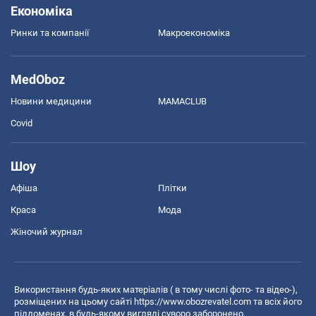
Економіка
Ринки та компанії
Макроекономіка
MedOboz
Новини медицини
MAMACLUB
Covid
Шоу
Афіша
Плітки
Краса
Мода
Жіночий журнал
Використання будь-яких матеріалів ( в тому числі фото- та відео-),
розміщених на цьому сайті
https://www.obozrevatel.com
та всіх його
піддоменах, в будь-якому вигляді суворо заборонено.