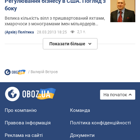
Регулювання бізнесу в США. Погляд з
боку
Велика кількість вілл з пришвартований яхтами,
хмарочоси з монограмами імен мільярдерів
прямо на пляжах свідчать про високий ступінь
2,1 т.
(Архів) Політика
28.03.2013 18:25
привабливості Флориди для ведення бізнесу
Показати більше
Валерій Вєтров
На початок
Про компанію
Команда
Правова інформація
Політика конфіденційності
Реклама на сайті
Документи