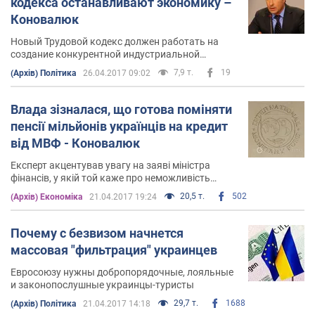
кодекса останавливают экономику –
Коновалюк
Новый Трудовой кодекс должен работать на
создание конкурентной индустриальной
экономики
7,9 т.
19
(Архів) Політика
26.04.2017 09:02
Влада зізналася, що готова поміняти
пенсії мільйонів українців на кредит
від МВФ - Коновалюк
Експерт акцентував увагу на заяві міністра
фінансів, у якій той каже про неможливість
отримати транш МВФ без пенсійної реформи
20,5 т.
502
(Архів) Економіка
21.04.2017 19:24
Почему с безвизом начнется
массовая "фильтрация" украинцев
Евросоюзу нужны добропорядочные, лояльные
и законопослушные украинцы-туристы
29,7 т.
1688
(Архів) Політика
21.04.2017 14:18