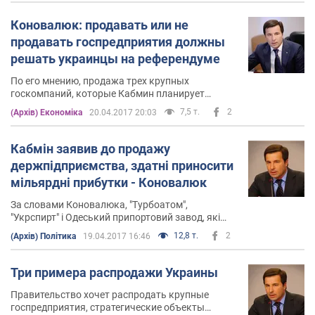
Коновалюк: продавать или не
продавать госпредприятия должны
решать украинцы на референдуме
По его мнению, продажа трех крупных
госкомпаний, которые Кабмин планирует
приватизировать по требованию МВФ, не в
7,5 т.
2
(Архів) Економіка
20.04.2017 20:03
интересах украинцев
Кабмін заявив до продажу
держпідприємства, здатні приносити
мільярдні прибутки - Коновалюк
За словами Коновалюка, "Турбоатом",
"Укрспирт" і Одеський припортовий завод, які
влада планує приватизувати в першу чергу,
12,8 т.
2
(Архів) Політика
19.04.2017 16:46
можуть приносити країні мільярдні прибутки
Три примера распродажи Украины
Правительство хочет распродать крупные
госпредприятия, стратегические объекты