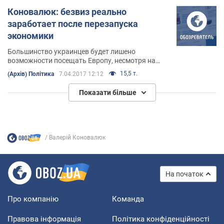
Коновалюк: безвиз реально
заработает после перезапуска
экономики
Большинство украинцев будет лишено
возможности посещать Европу, несмотря на
позитивное решение Европарламента о
15,5 т.
(Архів) Політика
7.04.2017 12:12
предоставлении Украине безвизового режима
Показати більше
Валерій Коновалюк
На початок
Про компанію
Команда
Правова інформація
Політика конфіденційності