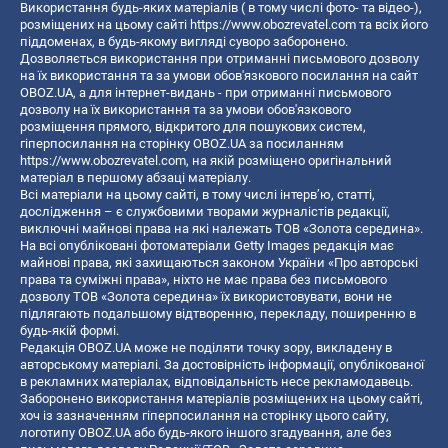
Використання будь-яких матеріалів ( в тому числі фото- та відео-),
розміщених на цьому сайті
https://www.obozrevatel.com
та всіх його
піддоменах, в будь-якому вигляді суворо заборонено.
Дозволяється використання при отриманні письмового дозволу
на їх використання та за умови обов'язкового посилання на сайт
OBOZ.UA, а для інтернет-видань - при отриманні письмового
дозволу на їх використання та за умови обов'язкового
розміщення прямого, відкритого для пошукових систем,
гіперпосилання на сторінку OBOZ.UA за посиланням
https://www.obozrevatel.com
, на якій розміщено оригінальний
матеріал в першому абзаці матеріалу.
Всі матеріали на цьому сайті, в тому числі інтерв’ю, статті,
дослідження – є службовими творами журналістів редакції,
виключні майнові права на які належать ТОВ «Золота середина».
На всі опубліковані фотоматеріали Getty Images редакція має
майнові права, які захищаються законом України «Про авторські
права та суміжні права», ніхто не має права без письмового
дозволу ТОВ «Золота середина» їх використовувати, вони не
підлягають подальшому відтворенню, перекладу, поширенню в
будь-якій формі.
Редакція OBOZ.UA може не поділяти точку зору, викладену в
авторському матеріалі. За достовірність інформації, опублікованої
в рекламних матеріалах, відповідальність несе рекламодавець.
Заборонено використання матеріалів розміщених на цьому сайті,
хоч із зазначенням гіперпосилання на сторінку цього сайту,
логотипу OBOZ.UA або будь-якого іншого згадування, але без