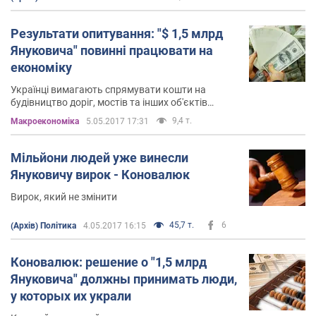
экономического кризиса не вытянуть
Результати опитування: "$ 1,5 млрд
Януковича" повинні працювати на
економіку
Українці вимагають спрямувати кошти на
будівництво доріг, мостів та інших об'єктів
інфраструктури
9,4 т.
Mакроекономіка
5.05.2017 17:31
Мільйони людей уже винесли
Януковичу вирок - Коновалюк
Вирок, який не змінити
45,7 т.
6
(Архів) Політика
4.05.2017 16:15
Коновалюк: решение о "1,5 млрд
Януковича" должны принимать люди,
у которых их украли