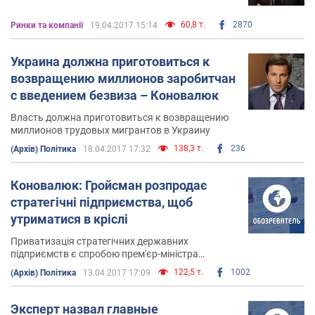
национальной экономики
60,8 т.
2870
Ринки та компанії
19.04.2017 15:14
Украина должна приготовиться к
возвращению миллионов заробитчан
с введением безвиза – Коновалюк
Власть должна приготовиться к возвращению
миллионов трудовых мигрантов в Украину
138,3 т.
236
(Архів) Політика
18.04.2017 17:32
Коновалюк: Гройсман розпродає
стратегічні підприємства, щоб
утриматися в кріслі
Приватизація стратегічних державних
підприємств є спробою прем'єр-міністра
Гройсмана тимчасово призупинити падіння
122,5 т.
1002
(Архів) Політика
13.04.2017 17:09
економіки і відстрочити відставку уряду
Эксперт назвал главные