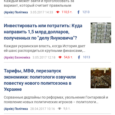
Каждый может зайти и проголосовать за
вариант, который считает правильным
110,5 т.
1213
(Архів) Політика
3.05.2017 14:33
Инвестировать или потратить: Куда
направить 1,5 млрд долларов,
полученных по "делу Януковича"?
Каждая украинская власть, когда История дает
ей шанс распорядиться крупными финансами,
тратит их бездумно
54,6 т.
1013
(Архів) Економіка
3.05.2017 12:18
Тарифы, МВФ, перезапуск
экономики: политологи озвучили
повестку нового политсезона в
Украине
Сорванные дедлайны по реформах, увольнение Гонтаревой и
появление новых политических игроков – политологи
рассказали о трендах грядущего политического сезона
9,6 т.
(Архів) Політика
28.04.2017 10:16