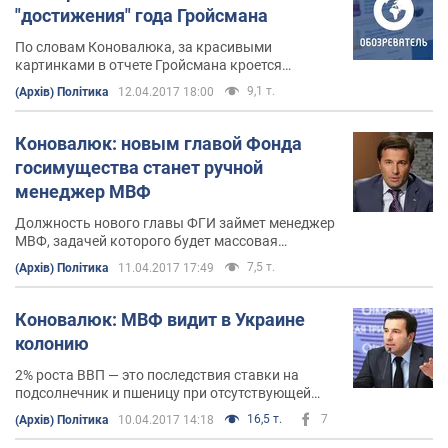
"достижения" года Гройсмана
По словам Коновалюка, за красивыми
картинками в отчете Гройсмана кроется
непрофессионализм, коррупция и плохое
9,1 т.
(Архів) Політика
12.04.2017 18:00
качество работы
Коновалюк: новым главой Фонда
госимущества станет ручной
менеджер МВФ
Должность нового главы ФГИ займет менеджер
МВФ, задачей которого будет массовая
распродажа украинских предприятий
7,5 т.
(Архів) Політика
11.04.2017 17:49
Коновалюк: МВФ видит в Украине
колонию
2% роста ВВП — это последствия ставки на
подсолнечник и пшеницу при отсутствующей
поддержке промышленности.
16,5 т.
7
(Архів) Політика
10.04.2017 14:18