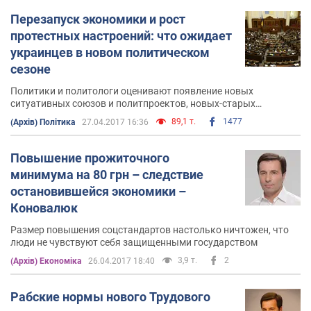
Перезапуск экономики и рост
протестных настроений: что ожидает
украинцев в новом политическом
сезоне
Политики и политологи оценивают появление новых
ситуативных союзов и политпроектов, новых-старых
политических игроков и ребрендинг проверенных, но побитых
89,1 т.
1477
(Архів) Політика
27.04.2017 16:36
временем прима-партий
Повышение прожиточного
минимума на 80 грн – следствие
остановившейся экономики –
Коновалюк
Размер повышения соцстандартов настолько ничтожен, что
люди не чувствуют себя защищенными государством
3,9 т.
2
(Архів) Економіка
26.04.2017 18:40
Рабские нормы нового Трудового