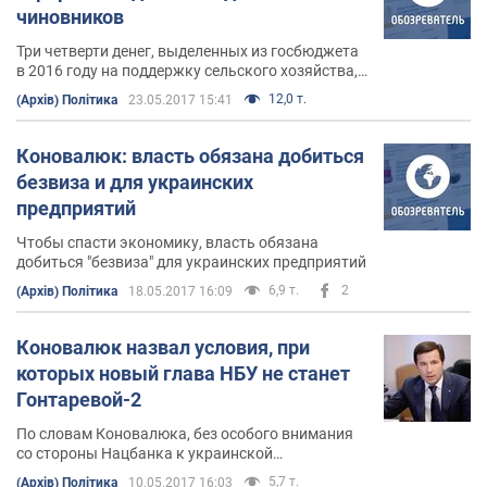
чиновников
Три четверти денег, выделенных из госбюджета
в 2016 году на поддержку сельского хозяйства,
были потрачены на функционирование
12,0 т.
(Архів) Політика
23.05.2017 15:41
чиновничьего аппарата
Коновалюк: власть обязана добиться
безвиза и для украинских
предприятий
Чтобы спасти экономику, власть обязана
добиться "безвиза" для украинских предприятий
6,9 т.
2
(Архів) Політика
18.05.2017 16:09
Коновалюк назвал условия, при
которых новый глава НБУ не станет
Гонтаревой-2
По словам Коновалюка, без особого внимания
со стороны Нацбанка к украинской
промышленности, страну из нынешнего
5,7 т.
(Архів) Політика
10.05.2017 16:03