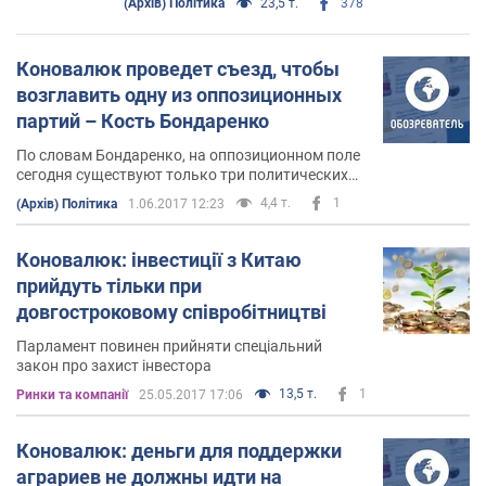
(Архів) Політика
23,5 т.
378
Коновалюк проведет съезд, чтобы
возглавить одну из оппозиционных
партий – Кость Бондаренко
По словам Бондаренко, на оппозиционном поле
сегодня существуют только три политических
проекта, с которыми Коновалюк мог бы вести
4,4 т.
1
(Архів) Політика
1.06.2017 12:23
переговоры – это "Опозиційного блок",
"Відродження" и "Наш Край"
Коновалюк: інвестиції з Китаю
прийдуть тільки при
довгостроковому співробітництві
Парламент повинен прийняти спеціальний
закон про захист інвестора
13,5 т.
1
Ринки та компанії
25.05.2017 17:06
Коновалюк: деньги для поддержки
аграриев не должны идти на