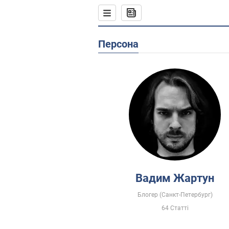
Персона
Вадим Жартун
Блогер (Санкт-Петербург)
64 Статті