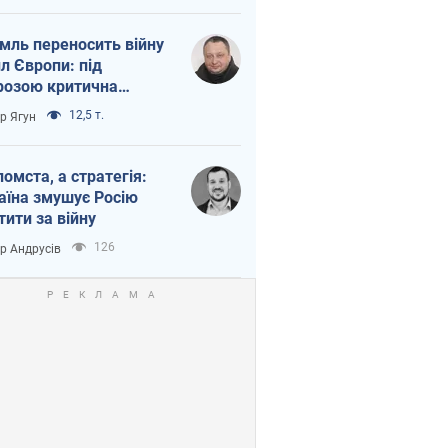
мль переносить війну
ил Європи: під
розою критична
істика
12,5 т.
ор Ягун
помста, а стратегія:
аїна змушує Росію
тити за війну
126
ор Андрусів