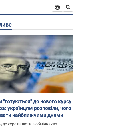
ливе
и "готуються" до нового курсу
ра: українцям розповіли, чого
увати найближчими днями
уде курс валюти в обмінниках