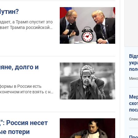
 случился #Крымнаш и в
у Россия получила его
Путин?
 Поклонскую, живой мем в
 японского аниме
дает, а Трамп спустит это
зывает Трампа российской
 ещё один козырь, да и с
a great again" это
Від
укр
яне, долго и
пол
укр
Мико
формы в России есть
конечном итоге взять с нас
Мер
носов, а пенсий
схо
пос
укр
Олек
": Россия несет
е потери
Про