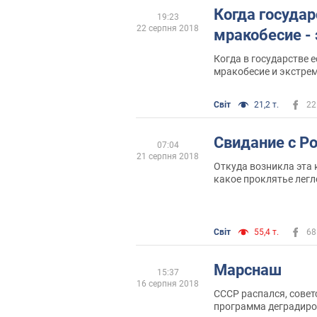
Когда госуда
19:23
22 серпня 2018
мракобесие - 
Когда в государстве 
мракобесие и экстрем
— это норма, а когда
их, да ещё и бравируе
Світ
21,2 т.
22
особый путь" и возво
политики, это уже кл
Свидание с Р
07:04
21 серпня 2018
Откуда возникла эта 
какое проклятье легл
границы, почему на од
полоске суши люди ж
Світ
55,4 т.
68
Марснаш
15:37
16 серпня 2018
СССР распался, сове
программа деградиров