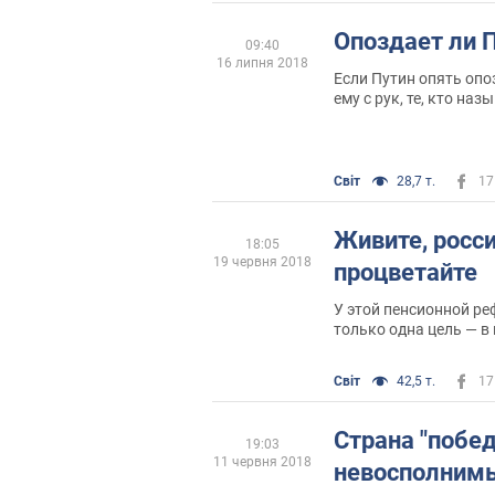
трагическая ошибка:
довесок к полуостров
Опоздает ли 
09:40
прокурора — Наталью
16 липня 2018
погонах и с лицом из
Если Путин опять опоз
ему с рук, те, кто на
марионеткой, получат
лозунгом "make Americ
сочетается плохо
Світ
28,7 т.
17
Живите, росси
18:05
19 червня 2018
процветайте
У этой пенсионной ре
только одна цель — в 
больше пенсионных вз
выплатить меньше
Світ
42,5 т.
17
Страна "побед
19:03
11 червня 2018
невосполнимы