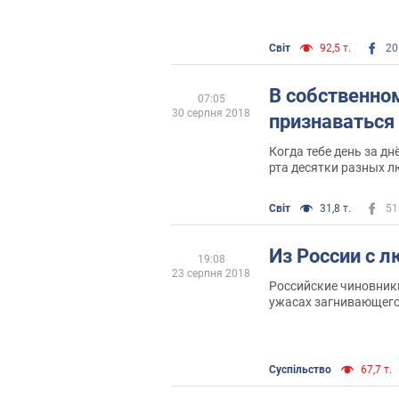
Полиция будет распущ
— тоже. Порядок прид
народной милиции из
Світ
92,5 т.
20
граждан
В собственно
07:05
30 серпня 2018
признаваться
Когда тебе день за дн
рта десятки разных лю
чиновников, "обыват
про русский мир, вра
Світ
31,8 т.
51
распятых мальчиков и
общаешься на работе
оболваненными, слож
Из России с 
19:08
не высовываться, не 
23 серпня 2018
идти против друзей и
Российские чиновники
ужасах загнивающего
Уж в этом-то мы мож
список тех из них, у 
или дети за границей
Суспільство
67,7 т.