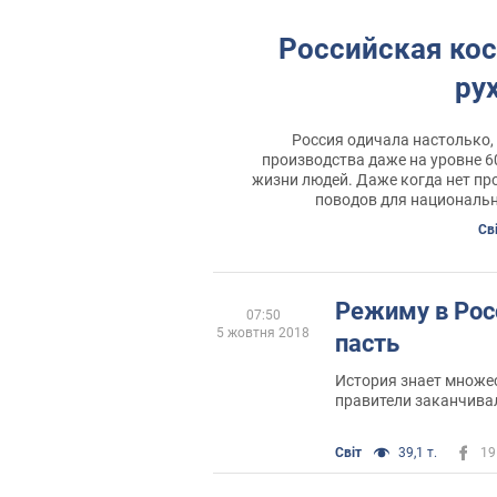
Российская ко
ру
Россия одичала настолько,
производства даже на уровне 60
жизни людей. Даже когда нет про
поводов для национальн
Св
Режиму в Рос
07:50
5 жовтня 2018
пасть
История знает множес
правители заканчивал
или в заточении, одн
целая плеяда глав го
Світ
39,1 т.
19
обратный путь и приш
аресты, суды, тюрьмы