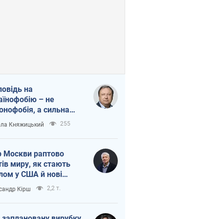
повідь на
аїнофобію – не
онофобія, а сильна
аїнська держава
255
ла Княжицький
 Москви раптово
тів миру, як стають
лом у США й нові
аїнські топ-рейтинги
2,2 т.
сандр Кірш
 заплановану вирубку