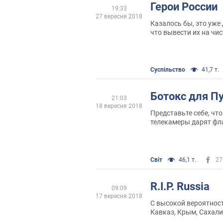
Герои России
19:33
27 вересня 2018
Казалось бы, это уже 
что вывести их на чис
раскрыть ещё кучу а
приличный журналист,
придумало ничего лу
паспорта в одном отде
Суспільство
41,7 т.
номерами чуть ли не 
Ботокс для П
21:03
18 вересня 2018
Представьте себе, что
телекамеры дарят фл
натурально: приезжае
маленькой страны, э
зависима от России (
экономический форум
Світ
46,1 т.
27
Лукашенко) и в ходе 
дарит Путину мешок 
R.I.P. Russia
картошки, бутылку во
09:09
ботокса
17 вересня 2018
С высокой вероятнос
Кавказ, Крым, Сахал
область, с меньшей в