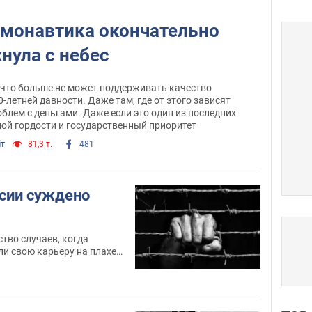
1999 – 2002
гг. руководитель
проекта в Представительстве ООН в
смонавтика окончательно
Республике Беларусь, г. Минск
хнула с небес
 что больше не может поддерживать качество
-летней давности. Даже там, где от этого зависят
блем с деньгами. Даже если это один из последних
ой гордости и государственный приоритет
іт
81,3 т.
481
сии суждено
тво случаев, когда
и свою карьеру на плахе
ако в XX веке появилась
сударств, проделавших
едших к власти через
, ссылки и изгнание