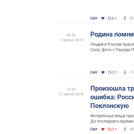
делись. Более того, н
другой нации, более 
колонизации Марса, ч
свою жизнь только к 
Світ
22,6 т.
28
Родина помни
09:52
1 серпня 2018
Людей в России прес
Сноу, фото с Парада 
антиукраинские и пр
высказывания, лайки,
как кого-то судили за 
шутка
Світ
19,2 т.
15
Произошла тр
12:25
27 липня 2018
ошибка: Росс
Поклонскую
Интересные вещи прои
До последнего време
формировалось преим
Світ
53,5 т.
68
полезных идиотов. А