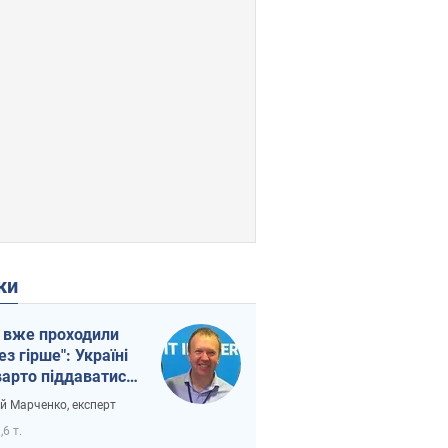
ки
 вже проходили
ез гірше": Україні
варто піддаватися
вірі через
ій Марченко, експерт
етний терор
,6 т.