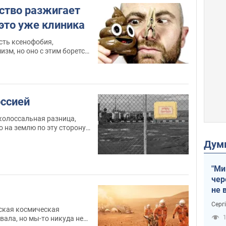
рство разжигает
это уже клиника
есть ксенофобия,
изм, но оно с этим борется
 разжигает и культивирует
т этим, выдавая за "наш
дя в статус национальной
иника
оссией
колоссальная разница,
о на землю по эту сторону
ной и той же, по сути,
Дум
ивут настолько иначе?
"Ми
чер
не 
зне
Серг
тская космическая
рак
1
ала, но мы-то никуда не