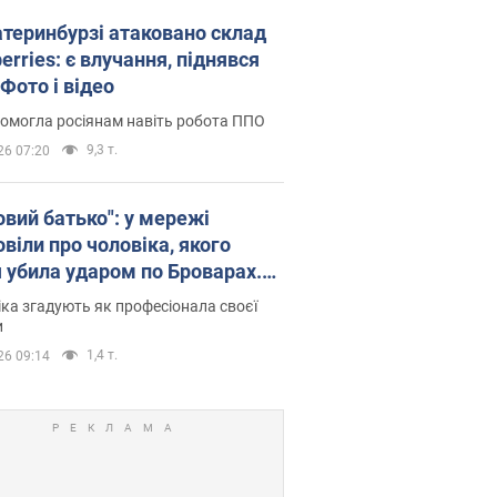
атеринбурзі атаковано склад
erries: є влучання, піднявся
Фото і відео
омогла росіянам навіть робота ППО
9,3 т.
26 07:20
овий батько": у мережі
віли про чоловіка, якого
я убила ударом по Броварах.
ка згадують як професіонала своєї
и
1,4 т.
26 09:14