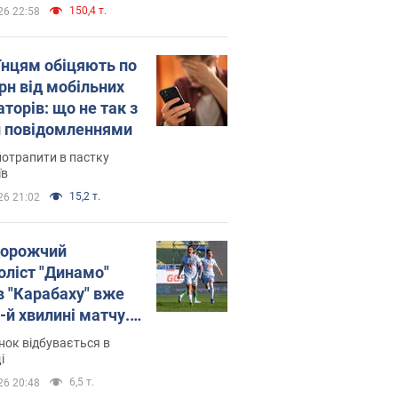
150,4 т.
26 22:58
їнцям обіцяють по
рн від мобільних
торів: що не так з
 повідомленнями
потрапити в пастку
їв
15,2 т.
26 21:02
орожчий
оліст "Динамо"
в "Карабаху" вже
-й хвилині матчу.
о
ок відбувається в
і
6,5 т.
26 20:48