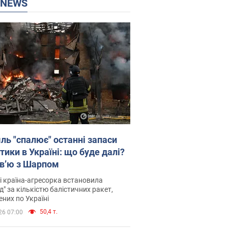
P NEWS
ль "спалює" останні запаси
тики в Україні: що буде далі?
рв’ю з Шарпом
і країна-агресорка встановила
д" за кількістю балістичних ракет,
них по Україні
50,4 т.
26 07:00