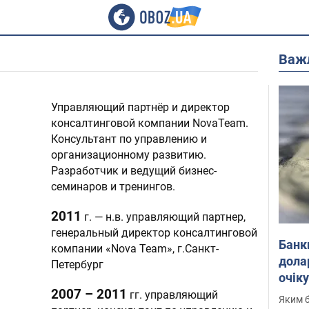
Важ
Управляющий партнёр и директор
консалтинговой компании NovaTeam.
Консультант по управлению и
организационному развитию.
Разработчик и ведущий бизнес-
семинаров и тренингов.
2011
г. — н.в. управляющий партнер,
генеральный директор консалтинговой
Банк
компании «Nova Team», г.Санкт-
дола
Петербург
очік
2007 – 2011
гг. управляющий
Яким б