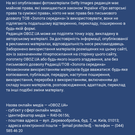
На всі опубліковані фотоматеріали Getty Images редакція має
майнові права, які захищаються законом України «Про авторські
права та суміжні права», ніхто не має права без письмового
дозволу ТОВ «Золота середина» їх використовувати, вони не
підлягають подальшому відтворенню, перекладу, поширенню в
будь-якій формі.
Редакція OBOZ.UA може не поділяти точку зору, викладену в
авторському матеріалі. За достовірність інформації, опублікованої
в рекламних матеріалах, відповідальність несе рекламодавець.
Заборонено використання матеріалів розміщених на цьому сайті,
хоч із зазначенням гіперпосилання на сторінку цього сайту,
логотипу OBOZ.UA або будь-якого іншого згадування, але без
письмового дозволу Редакції/ТОВ «Золота середина»
Незаконним використанням матеріалів буде вважатися: будь-яке
копiювання, публiкацiя, передрук, наступне поширення,
використання, переробка з використанням, включенням до
складу інших матеріалів, розповсюдження, адаптація, переклад
та інші подібні зміни матеріалу.
Назва онлайн медіа — «OBOZ.UA»
- суб'єкт у сфері онлайн медіа;
- ідентифікатор медіа — R40-06156;
- поштова адреса — вул. Деревообробна, буд. 7, м. Київ, 01013;
- адреса електронної пошти —
[email protected]
; - телефон — (044)
585 46 20