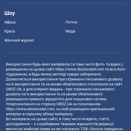
Шоу
Афіша
Плітки
Краса
Мода
Жіночий журнал
Використання будь-яких матеріалів ( в тому числі фото- та відео-),
розміщених на цьому сайті
https://www.obozrevatel.com
та всіх його
піддоменах, в будь-якому вигляді суворо заборонено.
Дозволяється використання при отриманні письмового дозволу
на їх використання та за умови обов'язкового посилання на сайт
OBOZ.UA, а для інтернет-видань - при отриманні письмового
дозволу на їх використання та за умови обов'язкового
розміщення прямого, відкритого для пошукових систем,
гіперпосилання на сторінку OBOZ.UA за посиланням
https://www.obozrevatel.com
, на якій розміщено оригінальний
матеріал в першому абзаці матеріалу.
Всі матеріали на цьому сайті, в тому числі інтерв’ю, статті,
дослідження – є службовими творами журналістів редакції,
виключні майнові права на які належать ТОВ «Золота середина».