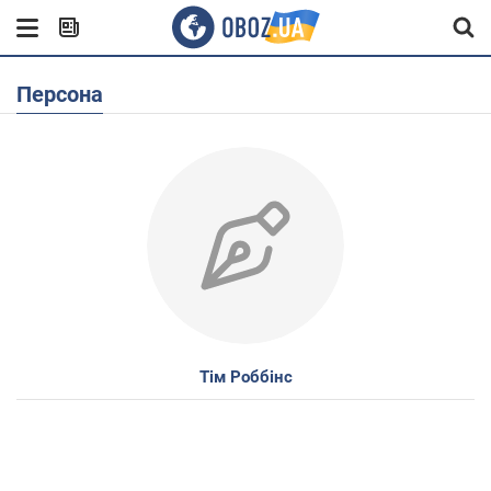
Персона
Тім Роббінс