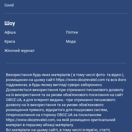
Covid
Шоу
Афіша
Плітки
Краса
Мода
Жіночий журнал
Використання будь-яких матеріалів ( в тому числі фото- та відео-),
розміщених на цьому сайті
https://www.obozrevatel.com
та всіх його
піддоменах, в будь-якому вигляді суворо заборонено.
Дозволяється використання при отриманні письмового дозволу
на їх використання та за умови обов'язкового посилання на сайт
OBOZ.UA, а для інтернет-видань - при отриманні письмового
дозволу на їх використання та за умови обов'язкового
розміщення прямого, відкритого для пошукових систем,
гіперпосилання на сторінку OBOZ.UA за посиланням
https://www.obozrevatel.com
, на якій розміщено оригінальний
матеріал в першому абзаці матеріалу.
Всі матеріали на цьому сайті, в тому числі інтерв’ю, статті,