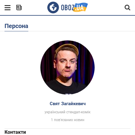
Персона
Свят Загайкевич
український стендап-комік
1 пов'язаних новин
Контакти