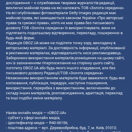
дослідження – є службовими творами журналістів редакції,
виключні майнові права на які належать ТОВ «Золота середина».
На всі опубліковані фотоматеріали Getty Images редакція має
майнові права, які захищаються законом України «Про авторські
права та суміжні права», ніхто не має права без письмового
дозволу ТОВ «Золота середина» їх використовувати, вони не
підлягають подальшому відтворенню, перекладу, поширенню в
будь-якій формі.
Редакція OBOZ.UA може не поділяти точку зору, викладену в
авторському матеріалі. За достовірність інформації, опублікованої
в рекламних матеріалах, відповідальність несе рекламодавець.
Заборонено використання матеріалів розміщених на цьому сайті,
хоч із зазначенням гіперпосилання на сторінку цього сайту,
логотипу OBOZ.UA або будь-якого іншого згадування, але без
письмового дозволу Редакції/ТОВ «Золота середина»
Незаконним використанням матеріалів буде вважатися: будь-яке
копiювання, публiкацiя, передрук, наступне поширення,
використання, переробка з використанням, включенням до
складу інших матеріалів, розповсюдження, адаптація, переклад
та інші подібні зміни матеріалу.
Назва онлайн медіа — «OBOZ.UA»
- суб'єкт у сфері онлайн медіа;
- ідентифікатор медіа — R40-06156;
- поштова адреса — вул. Деревообробна, буд. 7, м. Київ, 01013;