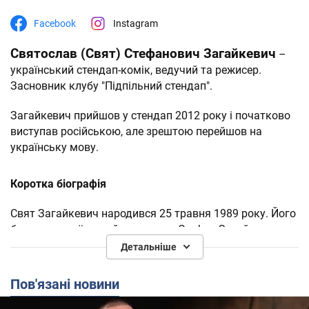
Facebook
Instagram
Святослав (Свят) Стефанович Загайкевич
–
український стендап-комік, ведучий та режисер.
Засновник клубу "Підпільний стендап".
Загайкевич прийшов у стендап 2012 року і початково
виступав російською, але зрештою перейшов на
українську мову.
Коротка біографія
Свят Загайкевич народився 25 травня 1989 року. Його
батько - український скульптор Стефан Загайкевич.
Детальніше
Вищу освіту здобув в Київському національному
університеті театру, кіно і телебачення ім. Карпенка-
Пов'язані новини
Карого, де навчався за спеціальністю "режисура
телебачення".