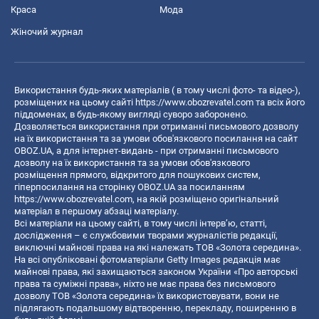
Краса
Мода
Жіночий журнал
Використання будь-яких матеріалів ( в тому числі фото- та відео-),
розміщених на цьому сайті
https://www.obozrevatel.com
та всіх його
піддоменах, в будь-якому вигляді суворо заборонено.
Дозволяється використання при отриманні письмового дозволу
на їх використання та за умови обов'язкового посилання на сайт
OBOZ.UA, а для інтернет-видань - при отриманні письмового
дозволу на їх використання та за умови обов'язкового
розміщення прямого, відкритого для пошукових систем,
гіперпосилання на сторінку OBOZ.UA за посиланням
https://www.obozrevatel.com
, на якій розміщено оригінальний
матеріал в першому абзаці матеріалу.
Всі матеріали на цьому сайті, в тому числі інтерв’ю, статті,
дослідження – є службовими творами журналістів редакції,
виключні майнові права на які належать ТОВ «Золота середина».
На всі опубліковані фотоматеріали Getty Images редакція має
майнові права, які захищаються законом України «Про авторські
права та суміжні права», ніхто не має права без письмового
дозволу ТОВ «Золота середина» їх використовувати, вони не
підлягають подальшому відтворенню, перекладу, поширенню в