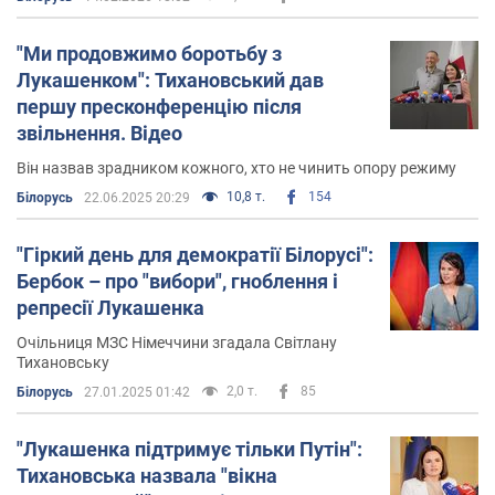
"Ми продовжимо боротьбу з
Лукашенком": Тихановський дав
першу пресконференцію після
звільнення. Відео
Він назвав зрадником кожного, хто не чинить опору режиму
10,8 т.
154
Білорусь
22.06.2025 20:29
"Гіркий день для демократії Білорусі":
Бербок – про "вибори", гноблення і
репресії Лукашенка
Очільниця МЗС Німеччини згадала Світлану
Тихановську
2,0 т.
85
Білорусь
27.01.2025 01:42
"Лукашенка підтримує тільки Путін":
Тихановська назвала "вікна