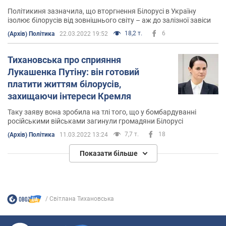
Політикиня зазначила, що вторгнення Білорусі в Україну
ізолює білорусів від зовнішнього світу – аж до залізної завіси
18,2 т.
6
(Архів) Політика
22.03.2022 19:52
Тихановська про сприяння
Лукашенка Путіну: він готовий
платити життям білорусів,
захищаючи інтереси Кремля
Таку заяву вона зробила на тлі того, що у бомбардуванні
російськими військами загинули громадяни Білорусі
7,7 т.
18
(Архів) Політика
11.03.2022 13:24
Показати більше
Світлана Тихановська