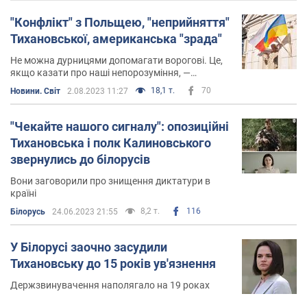
"Конфлікт" з Польщею, "неприйняття"
Тихановської, американська "зрада"
Не можна дурницями допомагати ворогові. Це,
якщо казати про наші непорозуміння, —
найголовніше. Все інше — дрібниці.
18,1 т.
70
Новини. Світ
2.08.2023 11:27
"Чекайте нашого сигналу": опозиційні
Тихановська і полк Калиновського
звернулись до білорусів
Вони заговорили про знищення диктатури в
країні
8,2 т.
116
Білорусь
24.06.2023 21:55
У Білорусі заочно засудили
Тихановську до 15 років ув'язнення
Держзвинувачення наполягало на 19 роках