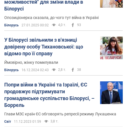
можливостей" для зміни влади в
Білорусі
Опозиціонерка сказала, до чого тут війна в Україні
4,0 т.
93
Білорусь
27.01.2025 00:02
У Білорусі звільнили з в'язниці
довірену особу Тихановської: що
відомо про її справу
Ймовірно, жінку помилували
2,8 т.
38
Білорусь
16.12.2024 02:43
Попри війни в Україні та Ізраїлі, ЄС
продовжує підтримувати
громадянське суспільство Білорусі, –
Боррель
Глави МЗС країн ЄС обговорять репресії режиму Лукашенка
3,8 т.
Світ
11.12.2023 01:59