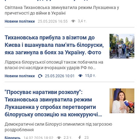
Світлана Тихановська звинуватила режим Лукашенка у
причетності до війни в Україні
3,4 т.
Новини політики
25.05.2026 16:55
Тихановська прибула з візитом до
Києва і вшанувала пам'ять білоруски,
яка загинула в боях за Україну. Фото
Лідерка білоруської опозиції також побачила на
власні очі наслідки вчорашніх ударів РФ по
Києву
15,0 т.
Новини політики
25.05.2026 10:01
"Просуває наративи розколу":
Тихановська звинуватила режим
Лукашенка у спробах перетворити
білоруську опозицію на конкуруючі
групи
Демократичні сили Білорусі опинилися під загрозою
роздроблення
2,3 т.
23
Білорусь
14.02.2026 18:02