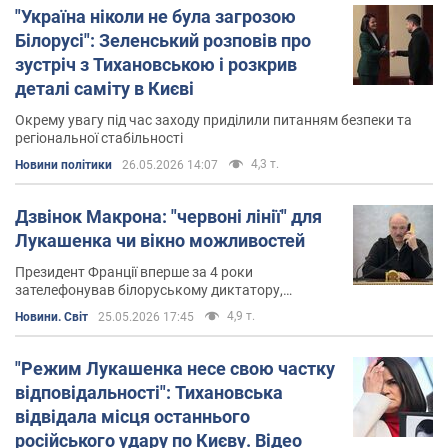
"Україна ніколи не була загрозою
Білорусі": Зеленський розповів про
зустріч з Тихановською і розкрив
деталі саміту в Києві
Окрему увагу під час заходу приділили питанням безпеки та
регіональної стабільності
4,3 т.
Новини політики
26.05.2026 14:07
Дзвінок Макрона: "червоні лінії" для
Лукашенка чи вікно можливостей
Президент Франції вперше за 4 роки
зателефонував білоруському диктатору,
закликавши Мінськ не втручатися у війну Росії
4,9 т.
Новини. Світ
25.05.2026 17:45
проти України
"Режим Лукашенка несе свою частку
відповідальності": Тихановська
відвідала місця останнього
російського удару по Києву. Відео