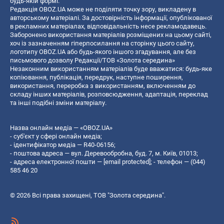
будь-якій формі.
Редакція OBOZ.UA може не поділяти точку зору, викладену в
авторському матеріалі. За достовірність інформації, опублікованої
в рекламних матеріалах, відповідальність несе рекламодавець.
Заборонено використання матеріалів розміщених на цьому сайті,
хоч із зазначенням гіперпосилання на сторінку цього сайту,
логотипу OBOZ.UA або будь-якого іншого згадування, але без
письмового дозволу Редакції/ТОВ «Золота середина»
Незаконним використанням матеріалів буде вважатися: будь-яке
копiювання, публiкацiя, передрук, наступне поширення,
використання, переробка з використанням, включенням до
складу інших матеріалів, розповсюдження, адаптація, переклад
та інші подібні зміни матеріалу.
Назва онлайн медіа — «OBOZ.UA»
- суб'єкт у сфері онлайн медіа;
- ідентифікатор медіа — R40-06156;
- поштова адреса — вул. Деревообробна, буд. 7, м. Київ, 01013;
- адреса електронної пошти —
[email protected]
; - телефон — (044)
585 46 20
© 2026 Всі права захищені, ТОВ "Золота середина".