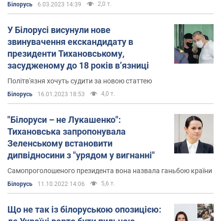
2,0 т.
Білорусь
6.03.2023 14:39
У Білорусі висунули нове
звинувачення екскандидату в
президенти Тихановському,
засудженому до 18 років в’язниці
Політв'язня хочуть судити за новою статтею
4,0 т.
Білорусь
16.01.2023 18:53
"Білоруси – не Лукашенко":
Тихановська запропонувала
Зеленському встановити
дипвідносини з "урядом у вигнанні"
Самопроголошеного президента вона назвала ганьбою країни
5,6 т.
Білорусь
11.10.2022 14:06
Що не так із білоруською опозицією: