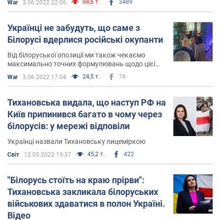
98,6 т.
3489
War
3.06.2022 22:06
Українці не забудуть, що саме з
Білорусі вдерлися російські окупанти
Від білоруської опозиції ми також чекаємо
максимально точних формулювань щодо цієі
війни. Особливо на міжнародних форумах
24,5 т.
78
War
3.06.2022 17:04
Тихановська видала, що наступ РФ на
Київ припинився багато в чому через
білорусів: у мережі відповіли
Українці назвали Тихановську лицеміркою
45,2 т.
422
Світ
12.05.2022 19:37
"Білорусь стоїть на краю прірви":
Тихановська закликала білоруських
військових здаватися в полон Україні.
Відео