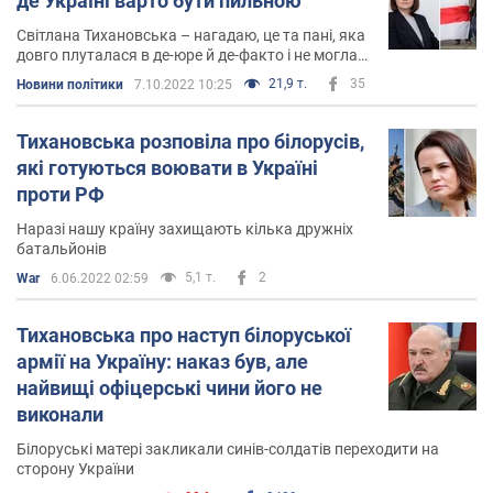
де Україні варто бути пильною
Світлана Тихановська – нагадаю, це та пані, яка
довго плуталася в де-юре й де-факто і не могла
дати чітку відповідь, на питання, чий Крим, –
21,9 т.
35
Новини політики
7.10.2022 10:25
знову згадала Україну
Тихановська розповіла про білорусів,
які готуються воювати в Україні
проти РФ
Наразі нашу країну захищають кілька дружніх
батальйонів
5,1 т.
2
War
6.06.2022 02:59
Тихановська про наступ білоруської
армії на Україну: наказ був, але
найвищі офіцерські чини його не
виконали
Білоруські матері закликали синів-солдатів переходити на
сторону України