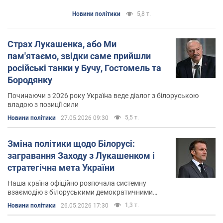
Лавру
Новини політики
5,8 т.
Страх Лукашенка, або Ми
пам'ятаємо, звідки саме прийшли
російські танки у Бучу, Гостомель та
Бородянку
Починаючи з 2026 року Україна веде діалог з білоруською
владою з позиції сили
5,5 т.
Новини політики
27.05.2026 09:30
Зміна політики щодо Білорусі:
загравання Заходу з Лукашенком і
стратегічна мета України
Наша країна офіційно розпочала системну
взаємодію з білоруськими демократичними
силами
1,3 т.
Новини політики
26.05.2026 17:30