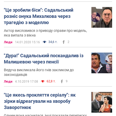
"Це зробили біси": Садальський
розніс онука Михалкова через
трагедію з моделлю
Актор висловився з приводу справи про модель,
яка випала з вікна
34,6 т.
2
Люди
14.01.2020 15:16
"Дура!" Садальський поскандалив із
Малишевою через пенсії
Ведуча викликала його гнів закликом до
законодавців
62,8 т.
9
Люди
4.10.2019 17:08
"Це якесь прокляття серіалу": як
зірки відреагували на хворобу
Заворотнюк
Одним вона наснилася, інші показали переписку