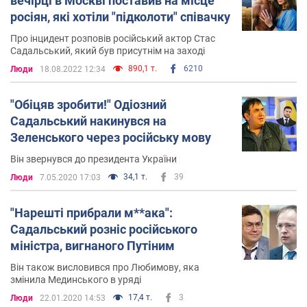
вечірці в Москві поставив на місце
росіян, які хотіли "підколоти" співачку
Про інцидент розповів російський актор Стас
Садальський, який був присутнім на заході
890,1 т.
6210
Люди
18.08.2022 12:34
"Обіцяв зробити!" Одіозний
Садальський накинувся на
Зеленського через російську мову
Він звернувся до президента України
34,1 т.
39
Люди
7.05.2020 17:03
"Нарешті прибрали м**ака":
Садальський розніс російського
міністра, вигнаного Путіним
Він також висловився про Любимову, яка
змінила Мединського в уряді
17,4 т.
3
Люди
22.01.2020 14:53