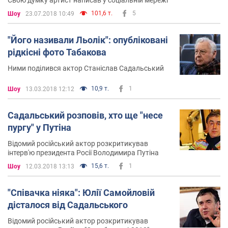
101,6 т.
5
Шоу
23.07.2018 10:49
"Його називали Льолік": опубліковані
рідкісні фото Табакова
Ними поділився актор Станіслав Садальський
10,9 т.
1
Шоу
13.03.2018 12:12
Садальський розповів, хто ще "несе
пургу" у Путіна
Відомий російський актор розкритикував
інтерв'ю президента Росії Володимира Путіна
15,6 т.
1
Шоу
12.03.2018 13:13
"Співачка ніяка": Юлії Самойловій
дісталося від Садальського
Відомий російський актор розкритикував