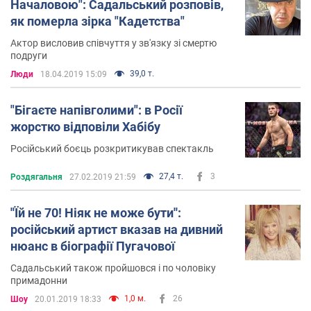
Началовою": Садальський розповів,
як померла зірка "Кадетства"
Актор висловив співчуття у зв'язку зі смертю
подруги
39,0 т.
Люди
18.04.2019 15:09
"Бігаєте напівголими": в Росії
жорстко відповіли Хабібу
Російський боєць розкритикував спектакль
27,4 т.
3
Роздягальня
27.02.2019 21:59
''Їй не 70! Ніяк не може бути'':
російський артист вказав на дивний
нюанс в біографії Пугачової
Садальський також пройшовся і по чоловіку
примадонни
1,0 м.
26
Шоу
20.01.2019 18:33