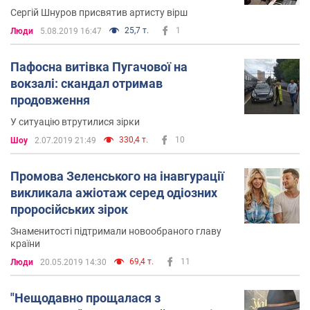
Сергій Шнуров присвятив артисту вірш
25,7 т.
1
Люди
5.08.2019 16:47
Пафосна витівка Пугачової на
вокзалі: скандал отримав
продовження
У ситуацію втрутилися зірки
330,4 т.
10
Шоу
2.07.2019 21:49
Промова Зеленського на інавгурації
викликала ажіотаж серед одіозних
проросійських зірок
Знаменитості підтримали новообраного главу
країни
69,4 т.
11
Люди
20.05.2019 14:30
"Нещодавно прощалася з