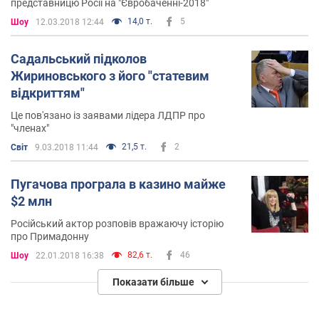
представницю Росії на "Євробаченні-2018"
14,0 т.
5
Шоу
12.03.2018 12:44
Садальський підколов
Жириновського з його "статевим
відкриттям"
Це пов'язано із заявами лідера ЛДПР про
"членах"
21,5 т.
2
Світ
9.03.2018 11:44
Пугачова програла в казино майже
$2 млн
Російський актор розповів вражаючу історію
про Примадонну
82,6 т.
46
Шоу
22.01.2018 16:38
Показати більше