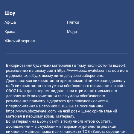
Шоу
Афіша
Плітки
Краса
Мода
Жіночий журнал
Використання будь-яких матеріалів ( в тому числі фото- та відео-),
розміщених на цьому сайті
https://www.obozrevatel.com
та всіх його
піддоменах, в будь-якому вигляді суворо заборонено.
Дозволяється використання при отриманні письмового дозволу
на їх використання та за умови обов'язкового посилання на сайт
OBOZ.UA, а для інтернет-видань - при отриманні письмового
дозволу на їх використання та за умови обов'язкового
розміщення прямого, відкритого для пошукових систем,
гіперпосилання на сторінку OBOZ.UA за посиланням
https://www.obozrevatel.com
, на якій розміщено оригінальний
матеріал в першому абзаці матеріалу.
Всі матеріали на цьому сайті, в тому числі інтерв’ю, статті,
дослідження – є службовими творами журналістів редакції,
виключні майнові права на які належать ТОВ «Золота середина».