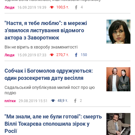
100,5 т.
4
Люди
16.09.2019 19:39
"Настя, я тебе люблю": в мережі
з'явилося листування відомого
актора з Заворотнюк
Він не вірить в хворобу знаменитості
270,7 т.
150
Люди
15.09.2019 07:33
Собчак і Богомолов одружуються:
один розсекретив дату весілля
Садальський опублікував милий пост про цю
подію
48,9 т.
2
плітки
29.08.2019 15:51
"Ми знали, але не були готові": смерть
Віллі Токарєва сполошила зірок у
Росії