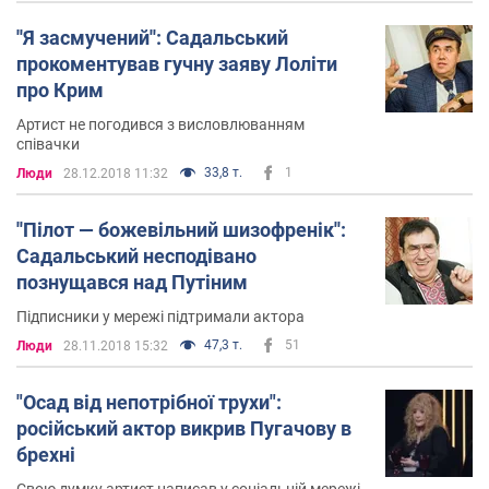
''Я засмучений'': Садальський
прокоментував гучну заяву Лоліти
про Крим
Артист не погодився з висловлюванням
співачки
33,8 т.
1
Люди
28.12.2018 11:32
''Пілот — божевільний шизофренік'':
Садальський несподівано
познущався над Путіним
Підписники у мережі підтримали актора
47,3 т.
51
Люди
28.11.2018 15:32
"Осад від непотрібної трухи":
російський актор викрив Пугачову в
брехні
Свою думку артист написав у соціальній мережі