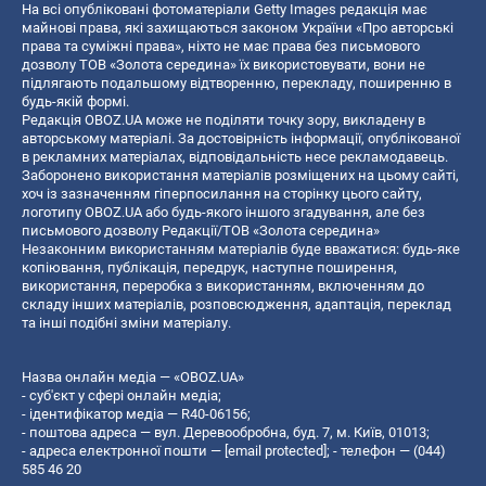
На всі опубліковані фотоматеріали Getty Images редакція має
майнові права, які захищаються законом України «Про авторські
права та суміжні права», ніхто не має права без письмового
дозволу ТОВ «Золота середина» їх використовувати, вони не
підлягають подальшому відтворенню, перекладу, поширенню в
будь-якій формі.
Редакція OBOZ.UA може не поділяти точку зору, викладену в
авторському матеріалі. За достовірність інформації, опублікованої
в рекламних матеріалах, відповідальність несе рекламодавець.
Заборонено використання матеріалів розміщених на цьому сайті,
хоч із зазначенням гіперпосилання на сторінку цього сайту,
логотипу OBOZ.UA або будь-якого іншого згадування, але без
письмового дозволу Редакції/ТОВ «Золота середина»
Незаконним використанням матеріалів буде вважатися: будь-яке
копiювання, публiкацiя, передрук, наступне поширення,
використання, переробка з використанням, включенням до
складу інших матеріалів, розповсюдження, адаптація, переклад
та інші подібні зміни матеріалу.
Назва онлайн медіа — «OBOZ.UA»
- суб'єкт у сфері онлайн медіа;
- ідентифікатор медіа — R40-06156;
- поштова адреса — вул. Деревообробна, буд. 7, м. Київ, 01013;
- адреса електронної пошти —
[email protected]
; - телефон — (044)
585 46 20