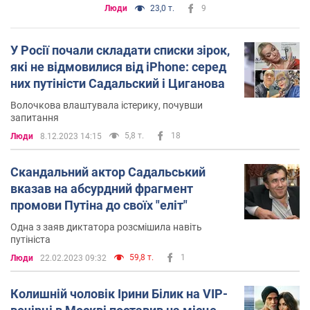
нього обернулося
Люди
23,0 т.
9
У Росії почали складати списки зірок,
які не відмовилися від iPhone: серед
них путіністи Садальский і Циганова
Волочкова влаштувала істерику, почувши
запитання
5,8 т.
18
Люди
8.12.2023 14:15
Скандальний актор Садальський
вказав на абсурдний фрагмент
промови Путіна до своїх "еліт"
Одна з заяв диктатора розсмішила навіть
путініста
59,8 т.
1
Люди
22.02.2023 09:32
Колишній чоловік Ірини Білик на VIP-