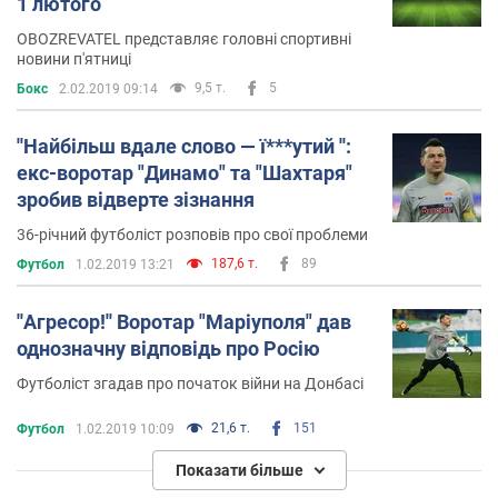
1 лютого
OBOZREVATEL представляє головні спортивні
новини п'ятниці
9,5 т.
5
Бокс
2.02.2019 09:14
''Найбільш вдале слово — ї***утий '':
екс-воротар "Динамо" та "Шахтаря"
зробив відверте зізнання
36-річний футболіст розповів про свої проблеми
187,6 т.
89
Футбол
1.02.2019 13:21
''Агресор!'' Воротар "Маріуполя" дав
однозначну відповідь про Росію
Футболіст згадав про початок війни на Донбасі
21,6 т.
151
Футбол
1.02.2019 10:09
Показати більше