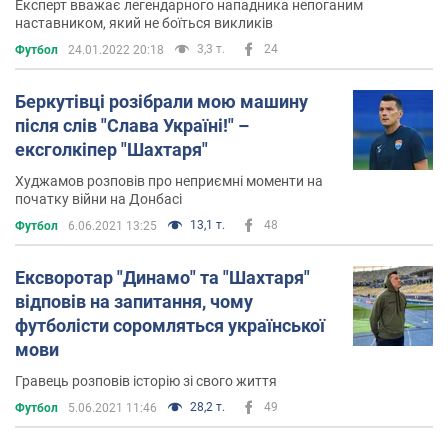
Експерт вважає легендарного нападника непоганим
наставником, який не боїться викликів
3,3 т.
24
Футбол
24.01.2022 20:18
Беркутівці розібрали мою машину
після слів "Слава Україні!" –
ексголкіпер "Шахтаря"
Худжамов розповів про неприємні моменти на
початку війни на Донбасі
13,1 т.
48
Футбол
6.06.2021 13:25
Ексворотар "Динамо" та "Шахтаря"
відповів на запитання, чому
футболісти соромляться української
мови
Гравець розповів історію зі свого життя
28,2 т.
49
Футбол
5.06.2021 11:46