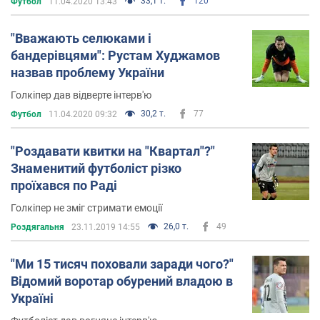
33,1 т.
120
Футбол
11.04.2020 13:43
"Вважають селюками і
бандерівцями": Рустам Худжамов
назвав проблему України
Голкіпер дав відверте інтерв'ю
30,2 т.
77
Футбол
11.04.2020 09:32
"Роздавати квитки на "Квартал"?"
Знаменитий футболіст різко
проїхався по Раді
Голкіпер не зміг стримати емоції
26,0 т.
49
Роздягальня
23.11.2019 14:55
"Ми 15 тисяч поховали заради чого?"
Відомий воротар обурений владою в
Україні