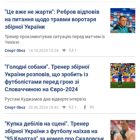
"Це вже не жарти": Ребров відповів
на питання щодо травми воротаря
збірної України
Тренер прокоментував ситуацію перед матчем із
Чехією
5,8 т.
Спорт Oboz
14.10.2024 15:24
"Голодні собаки". Тренер збірної
України розповів, що зробить із
футболістами перед грою зі
Словаччиною на Євро-2024
Рустам Худжамов дав відверте інтерв'ю
9,2 т.
90
Спорт Oboz
20.06.2024 18:43
"Купка дебілів на сцені". Тренер
збірної України з футболу наїхав на
"95 Квартал" за номер про Скадовськ