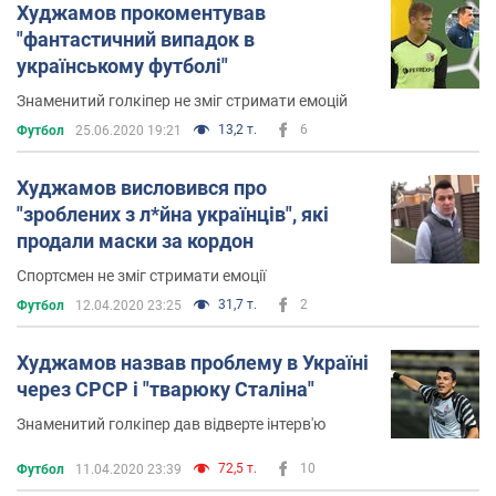
Худжамов прокоментував
"фантастичний випадок в
українському футболі"
Знаменитий голкіпер не зміг стримати емоцій
13,2 т.
6
Футбол
25.06.2020 19:21
Худжамов висловився про
"зроблених з л*йна українців", які
продали маски за кордон
Спортсмен не зміг стримати емоції
31,7 т.
2
Футбол
12.04.2020 23:25
Худжамов назвав проблему в Україні
через СРСР і "тварюку Сталіна"
Знаменитий голкіпер дав відверте інтерв'ю
72,5 т.
10
Футбол
11.04.2020 23:39