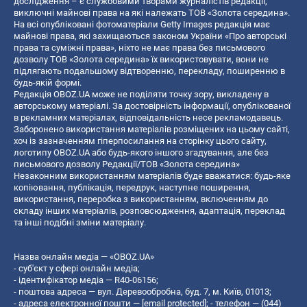
дослідження – є службовими творами журналістів редакції,
виключні майнові права на які належать ТОВ «Золота середина».
На всі опубліковані фотоматеріали Getty Images редакція має
майнові права, які захищаються законом України «Про авторські
права та суміжні права», ніхто не має права без письмового
дозволу ТОВ «Золота середина» їх використовувати, вони не
підлягають подальшому відтворенню, перекладу, поширенню в
будь-якій формі.
Редакція OBOZ.UA може не поділяти точку зору, викладену в
авторському матеріалі. За достовірність інформації, опублікованої
в рекламних матеріалах, відповідальність несе рекламодавець.
Заборонено використання матеріалів розміщених на цьому сайті,
хоч із зазначенням гіперпосилання на сторінку цього сайту,
логотипу OBOZ.UA або будь-якого іншого згадування, але без
письмового дозволу Редакції/ТОВ «Золота середина»
Незаконним використанням матеріалів буде вважатися: будь-яке
копiювання, публiкацiя, передрук, наступне поширення,
використання, переробка з використанням, включенням до
складу інших матеріалів, розповсюдження, адаптація, переклад
та інші подібні зміни матеріалу.
Назва онлайн медіа — «OBOZ.UA»
- суб'єкт у сфері онлайн медіа;
- ідентифікатор медіа — R40-06156;
- поштова адреса — вул. Деревообробна, буд. 7, м. Київ, 01013;
- адреса електронної пошти —
[email protected]
; - телефон — (044)