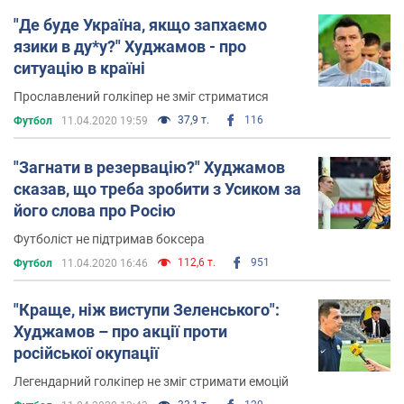
"Де буде Україна, якщо запхаємо
язики в ду*у?" Худжамов - про
ситуацію в країні
Прославлений голкіпер не зміг стриматися
37,9 т.
116
Футбол
11.04.2020 19:59
"Загнати в резервацію?" Худжамов
сказав, що треба зробити з Усиком за
його слова про Росію
Футболіст не підтримав боксера
112,6 т.
951
Футбол
11.04.2020 16:46
"Краще, ніж виступи Зеленського":
Худжамов – про акції проти
російської окупації
Легендарний голкіпер не зміг стримати емоцій