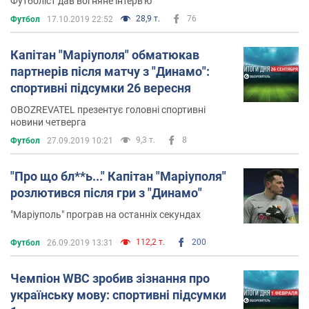
Футболіст дав вогняне інтерв'ю
28,9 т.
76
Футбол
17.10.2019 22:52
Капітан "Маріуполя" обматюкав
партнерів після матчу з "Динамо":
спортивні підсумки 26 вересня
OBOZREVATEL презентує головні спортивні
новини четверга
9,3 т.
8
Футбол
27.09.2019 10:21
"Про що бл**ь..." Капітан "Маріуполя"
розлютився після гри з "Динамо"
"Маріуполь" програв на останніх секундах
112,2 т.
200
Футбол
26.09.2019 13:31
Чемпіон WBC зробив зізнання про
українську мову: спортивні підсумки