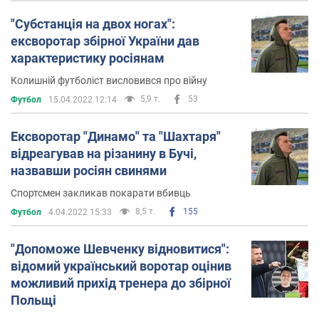
"Субстанція на двох ногах":
ексворотар збірної України дав
характеристику росіянам
Колишній футболіст висловився про війну
5,9 т.
53
Футбол
15.04.2022 12:14
Ексворотар "Динамо" та "Шахтаря"
відреагував на різанину в Бучі,
назвавши росіян свинями
Спортсмен закликав покарати вбивць
8,5 т.
155
Футбол
4.04.2022 15:33
"Допоможе Шевченку відновитися":
відомий український воротар оцінив
можливий прихід тренера до збірної
Польщі