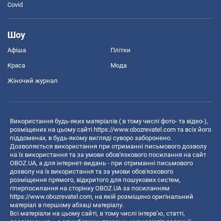
Covid
Шоу
Афіша
Плітки
Краса
Мода
Жіночий журнал
Використання будь-яких матеріалів ( в тому числі фото- та відео-),
розміщених на цьому сайті
https://www.obozrevatel.com
та всіх його
піддоменах, в будь-якому вигляді суворо заборонено.
Дозволяється використання при отриманні письмового дозволу
на їх використання та за умови обов'язкового посилання на сайт
OBOZ.UA, а для інтернет-видань - при отриманні письмового
дозволу на їх використання та за умови обов'язкового
розміщення прямого, відкритого для пошукових систем,
гіперпосилання на сторінку OBOZ.UA за посиланням
https://www.obozrevatel.com
, на якій розміщено оригінальний
матеріал в першому абзаці матеріалу.
Всі матеріали на цьому сайті, в тому числі інтерв’ю, статті,