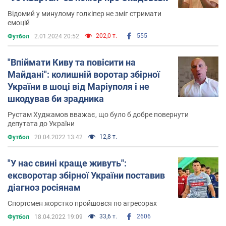
Відомий у минулому голкіпер не зміг стримати
емоцій
202,0 т.
555
Футбол
2.01.2024 20:52
"Впіймати Киву та повісити на
Майдані": колишній воротар збірної
України в шоці від Маріуполя і не
шкодував би зрадника
Рустам Худжамов вважає, що було б добре повернути
депутата до України
12,8 т.
Футбол
20.04.2022 13:42
"У нас свині краще живуть":
ексворотар збірної України поставив
діагноз росіянам
Спортсмен жорстко пройшовся по агресорах
33,6 т.
2606
Футбол
18.04.2022 19:09