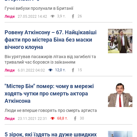
Гучні вибухи пролунали в Британії
3,9 т.
26
Люди
27.05.2022 14:42
Ровену Аткінсону – 67. Найцікавіші
факти про містера Біна без маски
вічного клоуна
Він урятував пасажирів літака від загибелі та
тривалий час боровся із заїканням
12,0 т.
15
Люди
6.01.2022 04:02
"Містер Бін" помер: чому в мережі
ходять чутки про смерть актора
Аткінсона
Люди не вперше говорять про смерть артиста
68,8 т.
30
Люди
23.11.2021 22:31
5 зірок, які їздять на дуже швидких