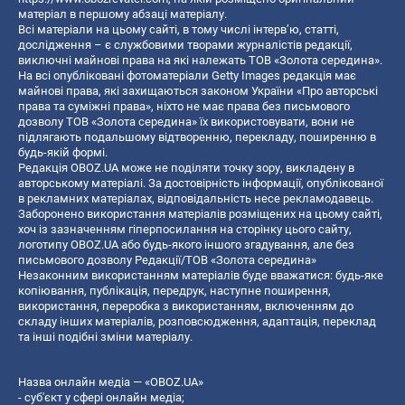
матеріал в першому абзаці матеріалу.
Всі матеріали на цьому сайті, в тому числі інтерв’ю, статті,
дослідження – є службовими творами журналістів редакції,
виключні майнові права на які належать ТОВ «Золота середина».
На всі опубліковані фотоматеріали Getty Images редакція має
майнові права, які захищаються законом України «Про авторські
права та суміжні права», ніхто не має права без письмового
дозволу ТОВ «Золота середина» їх використовувати, вони не
підлягають подальшому відтворенню, перекладу, поширенню в
будь-якій формі.
Редакція OBOZ.UA може не поділяти точку зору, викладену в
авторському матеріалі. За достовірність інформації, опублікованої
в рекламних матеріалах, відповідальність несе рекламодавець.
Заборонено використання матеріалів розміщених на цьому сайті,
хоч із зазначенням гіперпосилання на сторінку цього сайту,
логотипу OBOZ.UA або будь-якого іншого згадування, але без
письмового дозволу Редакції/ТОВ «Золота середина»
Незаконним використанням матеріалів буде вважатися: будь-яке
копiювання, публiкацiя, передрук, наступне поширення,
використання, переробка з використанням, включенням до
складу інших матеріалів, розповсюдження, адаптація, переклад
та інші подібні зміни матеріалу.
Назва онлайн медіа — «OBOZ.UA»
- суб'єкт у сфері онлайн медіа;