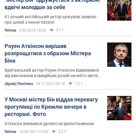
вдвічі молодше за себе
61-річний англійський актор шокував заявою
про шлюб з юною пасією
9,7 т.
Плітки
3.02.2016 18:00
Роуен Аткінсон вирішив
розпрощатися з образом Містера
Біна
Британський актор Роуен Аткінсон відмовився
від виконання комедійних ролей начебто містера
Біна і агента Джоні Інгліш
1,5 т.
(Архів) Політика
18.11.2012 09:18
У Москві містер Бін віддав перевагу
прогулянці по Кремлю вечеря в
ресторані. Фото
Аткінсон виявився далеко не джентльменом
2,2 т.
Плітки
15.09.2011 13:00