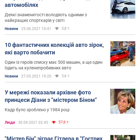
автомобілях
Деякі знаменитості володіють одними з
найкращих спорткарів у світі
5,8 т.
Новини
25.06.2021 10:41
10 фантастичних колекцій авто зірок,
які варто побачити
Один із героїв списку має 500 машин, а ще один
їздить на куленепробивних авто
3,6 т.
Новини
27.05.2021 19:20
У мережі показали архівне фото
принцеси Діани з "містером Біном"
Кадр було зроблено у 1984 році
57,6 т.
Люди
30.04.2021 02:45
"Містер Бін" зіграє Гітлера в "Гострих