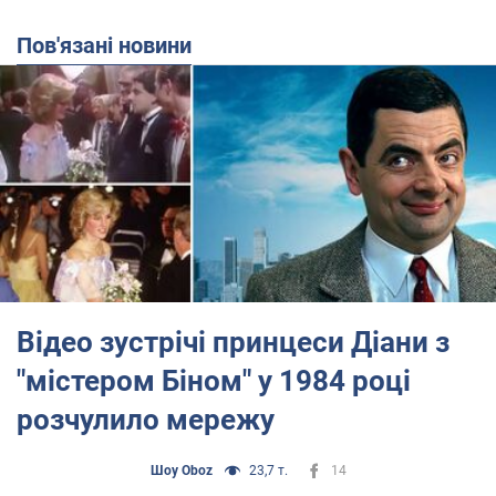
Пов'язані новини
Відео зустрічі принцеси Діани з
"містером Біном" у 1984 році
розчулило мережу
Шоу Oboz
23,7 т.
14