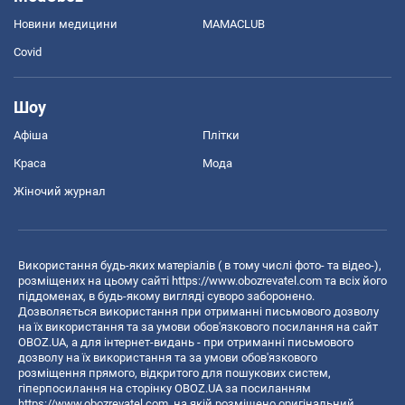
Новини медицини
MAMACLUB
Covid
Шоу
Афіша
Плітки
Краса
Мода
Жіночий журнал
Використання будь-яких матеріалів ( в тому числі фото- та відео-),
розміщених на цьому сайті
https://www.obozrevatel.com
та всіх його
піддоменах, в будь-якому вигляді суворо заборонено.
Дозволяється використання при отриманні письмового дозволу
на їх використання та за умови обов'язкового посилання на сайт
OBOZ.UA, а для інтернет-видань - при отриманні письмового
дозволу на їх використання та за умови обов'язкового
розміщення прямого, відкритого для пошукових систем,
гіперпосилання на сторінку OBOZ.UA за посиланням
https://www.obozrevatel.com
, на якій розміщено оригінальний