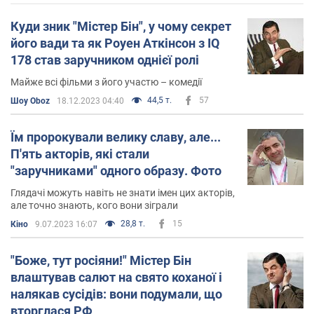
Куди зник "Містер Бін", у чому секрет
його вади та як Роуен Аткінсон з IQ
178 став заручником однієї ролі
Майже всі фільми з його участю – комедії
44,5 т.
57
Шоу Oboz
18.12.2023 04:40
Їм пророкували велику славу, але...
П'ять акторів, які стали
"заручниками" одного образу. Фото
Глядачі можуть навіть не знати імен цих акторів,
але точно знають, кого вони зіграли
28,8 т.
15
Кіно
9.07.2023 16:07
"Боже, тут росіяни!" Містер Бін
влаштував салют на свято коханої і
налякав сусідів: вони подумали, що
вторглася РФ