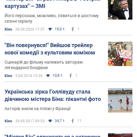
картузах" – ЗМІ
Його персонаж, можливо, з'явиться в шостому
сезоні серіалу
10,0 т.
1
Кіно
28.09.2020 17:57
"Він повернувся!" Вийшов трейлер
нової комедії з культовим коміком
Сценарій до фільму належить авторам
легендарної бондіани
10,8 т.
1
Кіно
5.04.2018 15:26
Українська зірка Голлівуду стала
дівчиною містера Біна: пікантні фото
Акторів зняли на пляжі у Франції
34,7 т.
11
Кіно
29.09.2017 09:53
"Містер Бін" одружується з акторкою