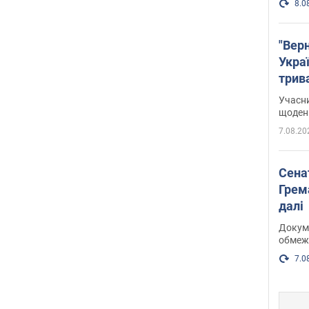
8.0
"Верн
Украї
трив
карт
Учасн
щоденн
7.08.20
Сена
Грема
далі
Докуме
обмеж
7.0