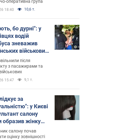
о
дчо-оперативна група
10,6 т.
26 18:40
ть, бо дурні": у
івцях водій
буса зневажив
їнських військових
латився. Відео
звільнили після
кту з пасажирами та
військових
9,1 т.
26 15:47
лідкує за
альністю": у Києві
ультант салону
и образив жінку
 хімієтерапії,
ник салону почав
орівся скандал.
ти оцінку зовнішності