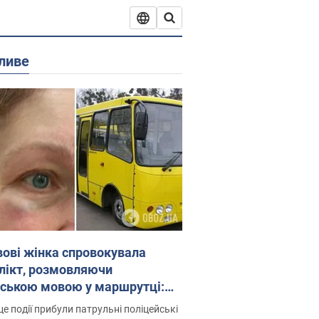
ливе
вові жінка спровокувала
лікт, розмовляючи
йською мовою у маршрутці:
ція склала адмінпротокол.
це події прибули патрульні поліцейські