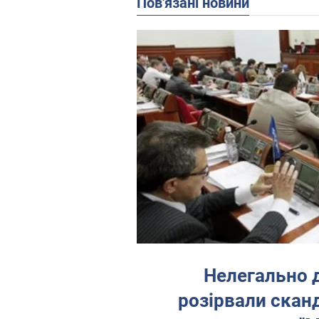
Пов'язані новини
Нелегально д
розірвали сканд