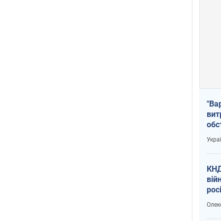
"Ва
вит
обс
вря
Укра
офі
КНД
вій
рос
пів
Олек
сою