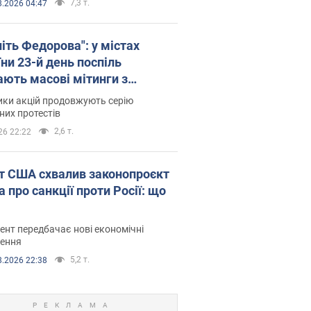
7,3 т.
8.2026 04:47
іть Федорова": у містах
ни 23-й день поспіль
ають масові мітинги з
онками. Фото і відео
ики акцій продовжують серію
их протестів
2,6 т.
26 22:22
т США схвалив законопроєкт
 про санкції проти Росії: що
нт передбачає нові економічні
ення
5,2 т.
8.2026 22:38