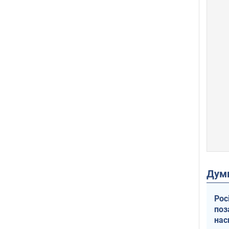
Дум
Рос
поз
нас