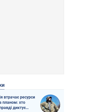
ки
ія втрачає ресурси
а планом: хто
правді диктує