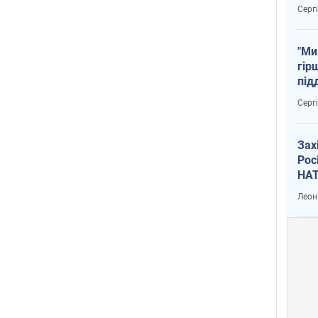
тем
Серг
"Ми
гір
під
рак
Серг
Зах
Рос
НАТ
Леон