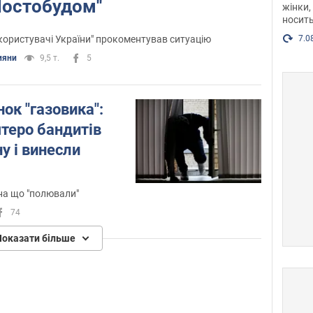
Мостобудом''
жінки,
Фото
носить
користувачі України" прокоментував ситуацію
7.0
ияни
9,5 т.
5
нок "газовика":
ятеро бандитів
у і винесли
 на що "полювали"
74
Показати більше