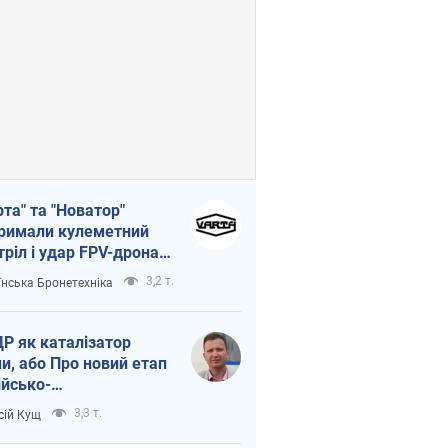
рта" та "Новатор"
римали кулеметний
тріл і удар FPV-дрона,
тувавши життя
3,2 т.
їнська Бронетехніка
церу ЗСУ
Р як каталізатор
ни, або Про новий етап
ійсько-
нічнокорейського
3,3 т.
сій Кущ
зу