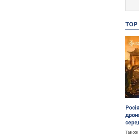
TO
Росі
дрон
сере
Також 