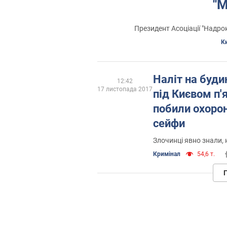
''
Президент Асоціації "Надро
К
Наліт на буди
12:42
17 листопада 2017
під Києвом п'
побили охорон
сейфи
Злочинці явно знали,
Кримінал
54,6 т.