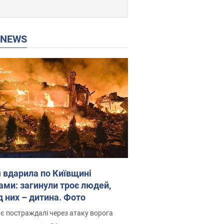
P NEWS
я вдарила по Київщині
ами: загинули троє людей,
д них – дитина. Фото
є постраждалі через атаку ворога