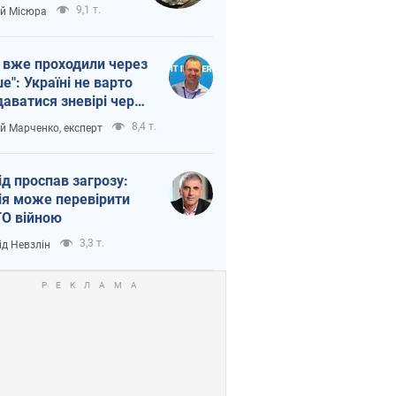
п війни
9,1 т.
ій Місюра
 вже проходили через
ше": Україні не варто
даватися зневірі через
етний терор
8,4 т.
ій Марченко, експерт
ід проспав загрозу:
ія може перевірити
О війною
3,3 т.
ід Невзлін