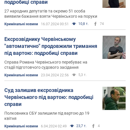
подробиці справи
27 народних депутатів та окремо 51 особа
виявили бажання взяти Червінського на поруки
10,8 т.
74
Кримінальні новини
16.07.2024 00:51
Ексрозвіднику Червінському
"автоматично" продовжили тримання
під вартою: подробиці справи
Справа Романа Червінського перебуває на
стадії підготовчого судового засідання
5,3 т.
Кримінальні новини
23.04.2024 22:56
Суд залишив ексрозвідника
Червінського під вартою: подробиці
справи
Полковника СБУ залишили під вартою до 19
квітня
23,7 т.
4
Кримінальні новини
6.04.2024 02:49