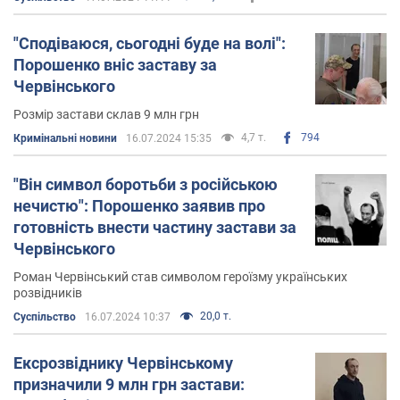
"Сподіваюся, сьогодні буде на волі":
Порошенко вніс заставу за
Червінського
Розмір застави склав 9 млн грн
4,7 т.
794
Кримінальні новини
16.07.2024 15:35
"Він символ боротьби з російською
нечистю": Порошенко заявив про
готовність внести частину застави за
Червінського
Роман Червінський став символом героїзму українських
розвідників
20,0 т.
Суспільство
16.07.2024 10:37
Ексрозвіднику Червінському
призначили 9 млн грн застави: