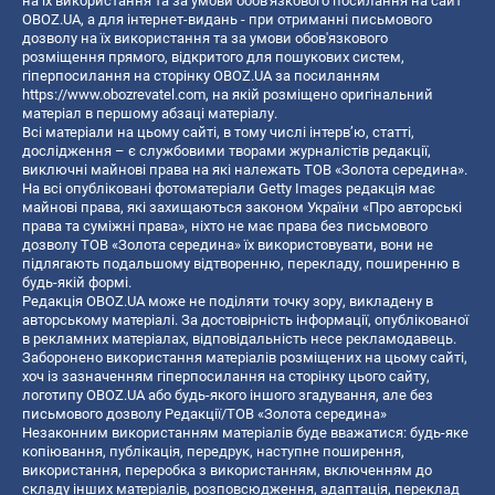
на їх використання та за умови обов'язкового посилання на сайт
OBOZ.UA, а для інтернет-видань - при отриманні письмового
дозволу на їх використання та за умови обов'язкового
розміщення прямого, відкритого для пошукових систем,
гіперпосилання на сторінку OBOZ.UA за посиланням
https://www.obozrevatel.com
, на якій розміщено оригінальний
матеріал в першому абзаці матеріалу.
Всі матеріали на цьому сайті, в тому числі інтерв’ю, статті,
дослідження – є службовими творами журналістів редакції,
виключні майнові права на які належать ТОВ «Золота середина».
На всі опубліковані фотоматеріали Getty Images редакція має
майнові права, які захищаються законом України «Про авторські
права та суміжні права», ніхто не має права без письмового
дозволу ТОВ «Золота середина» їх використовувати, вони не
підлягають подальшому відтворенню, перекладу, поширенню в
будь-якій формі.
Редакція OBOZ.UA може не поділяти точку зору, викладену в
авторському матеріалі. За достовірність інформації, опублікованої
в рекламних матеріалах, відповідальність несе рекламодавець.
Заборонено використання матеріалів розміщених на цьому сайті,
хоч із зазначенням гіперпосилання на сторінку цього сайту,
логотипу OBOZ.UA або будь-якого іншого згадування, але без
письмового дозволу Редакції/ТОВ «Золота середина»
Незаконним використанням матеріалів буде вважатися: будь-яке
копiювання, публiкацiя, передрук, наступне поширення,
використання, переробка з використанням, включенням до
складу інших матеріалів, розповсюдження, адаптація, переклад