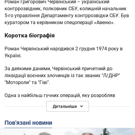
Роман Григорович Червінський – український
контррозвідник, полковник СБУ, колишній начальник
5-го управління Департаменту контррозвідки СБУ. Був
куратором та керівником спецоперації «Авеню».
Коротка біографія
Роман Червінський народився 2 грудня 1974 року в
Україні.
За деякими даними, Червінський причетний до
ліквідації воєнних злочинців із так званих "Л/ДНР"
"Мотороли" та "Гіві".
Одна з найбільш гучних операцій, яку розробляв
Червінський, це спроба виманити з РФ і затримати в
Детальніше
Україні 33 бойовиків російської приватної військової
компанії "Вагнер" влітку 2020 року. Операцію зірвали в
Пов'язані новини
останній момент, що призвело до політичного
скандалу в Україні. Червінського і його тодішнього