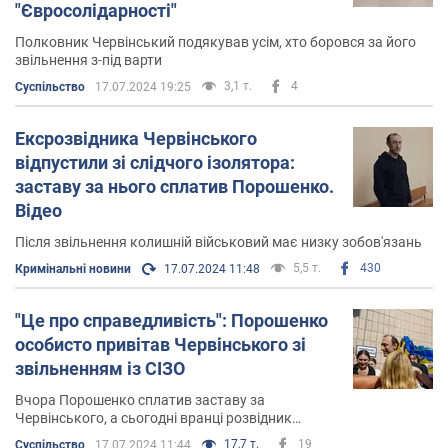
"Євросолідарності"
Полковник Червінський подякував усім, хто боровся за його
звільнення з-під варти
3,1 т.
4
Суспільство
17.07.2024 19:25
Ексрозвідника Червінського
відпустили зі слідчого ізолятора:
заставу за нього сплатив Порошенко.
Відео
Після звільнення колишній військовий має низку зобов'язань
5,5 т.
430
Кримінальні новини
17.07.2024 11:48
"Це про справедливість": Порошенко
особисто привітав Червінського зі
звільненням із СІЗО
Вчора Порошенко сплатив заставу за
Червінського, а сьогодні вранці розвідник
вийшов із СІЗО
17,7 т.
19
Суспільство
17.07.2024 11:44