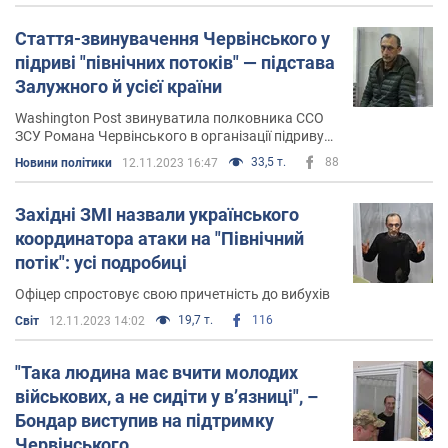
Стаття-звинувачення Червінського у
підриві "північних потоків" — підстава
Залужного й усієї країни
Washington Post звинуватила полковника ССО
ЗСУ Романа Червінського в організації підриву
"північних потоків"
33,5 т.
88
Новини політики
12.11.2023 16:47
Західні ЗМІ назвали українського
координатора атаки на "Північний
потік": усі подробиці
Офіцер спростовує свою причетність до вибухів
19,7 т.
116
Світ
12.11.2023 14:02
"Така людина має вчити молодих
військових, а не сидіти у в’язниці", –
Бондар виступив на підтримку
Червінського