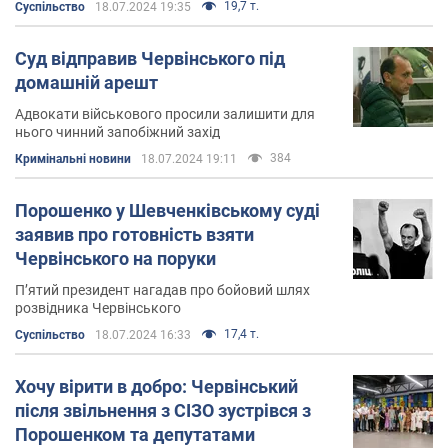
19,7 т.
Суспільство
18.07.2024 19:35
Особисте життя
Суд відправив Червінського під
Роман Червінський одружений. У нього є троє дітей.
домашній арешт
Адвокати військового просили залишити для
нього чинний запобіжний захід
384
Кримінальні новини
18.07.2024 19:11
Порошенко у Шевченківському суді
заявив про готовність взяти
Червінського на поруки
П’ятий президент нагадав про бойовий шлях
розвідника Червінського
17,4 т.
Суспільство
18.07.2024 16:33
Хочу вірити в добро: Червінський
після звільнення з СІЗО зустрівся з
Порошенком та депутатами