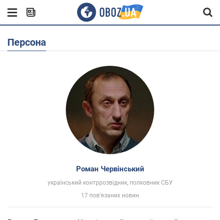
Персона
Роман Червінський
український контррозвідник, полковник СБУ
17 пов'язаних новин