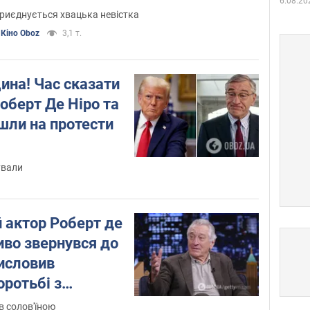
6.08.20
риєднується хвацька невістка
Кіно Oboz
3,1 т.
ина! Час сказати
Роберт Де Ніро та
йшли на протести
ували
 актор Роберт де
иво звернувся до
висловив
оротьбі з
 російською
в солов'їною