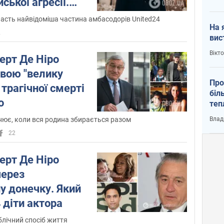
ської агресії.
часть найвідоміша частина амбасодорів United24
На 
2
вис
Вікт
ерт Де Ніро
свою "велику
Про
 трагічної смерті
біл
о
теп
від
нює, коли вся родина збирається разом
Влад
у К
22
ерт Де Ніро
через
у донечку. Який
 діти актора
блічний спосіб життя