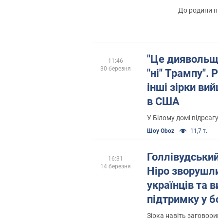
До родини п
"Це диявольщ
11:46
30 березня
"ні" Трампу". 
інші зірки ви
в США
У Білому домі відреаг
Шоу Oboz
11,7 т.
Голлівудський
16:31
14 березня
Ніро зворушл
українців та 
підтримку у б
"аморальною"
Зірка навіть заговори