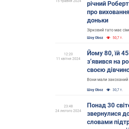
15 травня 2024
річний Роберт
про виховання
доньки
Зірковий тато має сім
Шоу Oboz
50,7 т.
Йому 80, їй 4
12:20
11 квітня 2024
зʼявився на ро
своєю дівчин
Вони мали закоханий
Шоу Oboz
30,7 т.
Понад 30 світ
23:48
24 лютого 2024
звернулися до
словами підтр