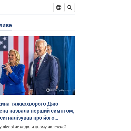
ливе
ина тяжкохворого Джо
ена назвала перший симптом,
 сигналізував про його
есивний" рак
 лікарі не надали цьому належної