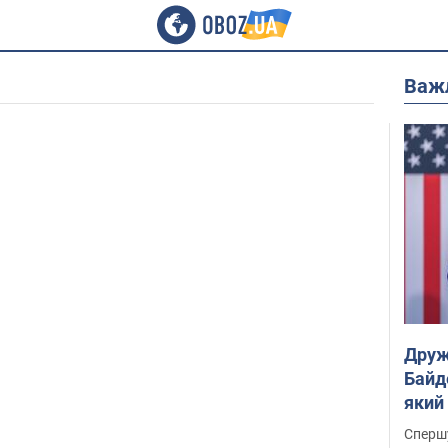
Важ
Друж
Байд
який
"агр
Спершу