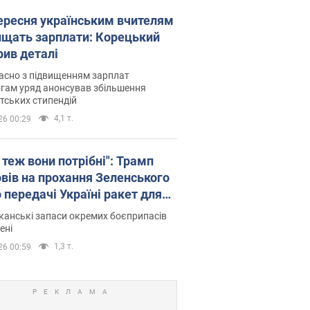
вересня українським вчителям
ищать зарплати: Корецький
рив деталі
асно з підвищенням зарплат
гам уряд анонсував збільшення
тських стипендій
4,1 т.
26 00:29
 теж вони потрібні": Трамп
овів на прохання Зеленського
 передачі Україні ракет для
ot
анські запаси окремих боєприпасів
ені
1,3 т.
26 00:59