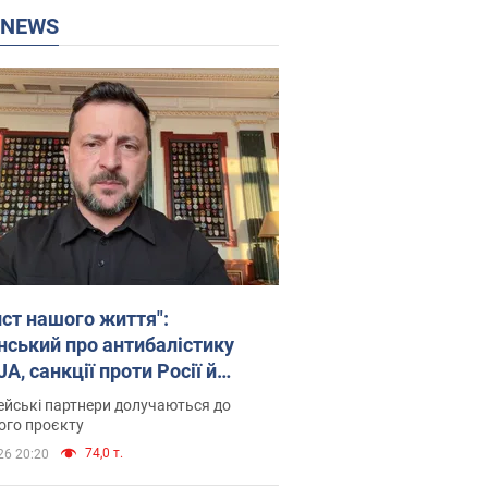
P NEWS
ист нашого життя":
нський про антибалістику
A, санкції проти Росії й
имку аграріїв. Відео
йські партнери долучаються до
ого проєкту
74,0 т.
26 20:20