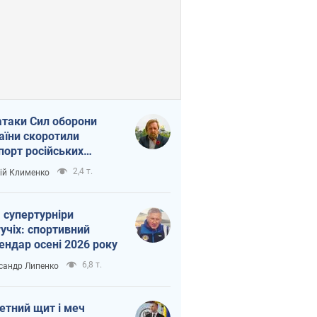
атаки Сил оборони
аїни скоротили
порт російських
топродуктів
2,4 т.
ій Клименко
 супертурніри
учіх: спортивний
ендар осені 2026 року
6,8 т.
сандр Липенко
етний щит і меч