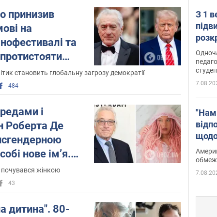
о принизив
З 1 
підв
ові на
розк
інофестивалі та
Одноч
 протистояти
педаго
студен
ітик становить глобальну загрозу демократії
7.08.20
484
редами і
"Нам
відп
н Роберта Де
щодо
ансгендерною
Patri
Америк
собі нове імʼя.
обмеж
ку почувався жінкою
7.08.20
43
а дитина". 80-