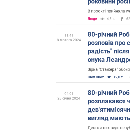
роковини росій
Відео
В проєкті прийняла у
Люди
4,5 т.
6
80-річний Роб
11:41
8 лютого 2024
розповів про 
радість" після
онука Леандр
Зірка "Стажера" обож
Шоу Oboz
12,0 т.
80-річний Роб
04:01
28 січня 2024
розплакався 
дев'ятимісячн
вигляд мають
Дехто з них веде непу