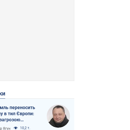
ки
мль переносить
ну в тил Європи:
 загрозою
тична логістика
10,2 т.
ор Ягун