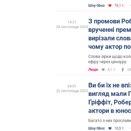
Шоу Oboz
76,1 т.
З промови Роб
14:21
28 листопада 2023
врученні прем
вирізали слов
чому актор по
критикує
Слова зірки щодо ко
ефіру через цензуру
Люди
6,1 т.
2
Ви би їх не вп
04:01
22 листопада 2023
вигляд мали Г
Гріффіт, Робер
актори в юнос
Багато з них прослави
Шоу Oboz
10,5 т.