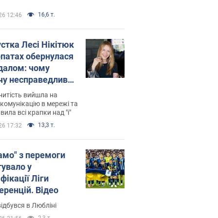
16,6 т.
26 12:46
устка Лесі Нікітюк
рпатах обернулася
далом: чому
чу несправедливо
йтили
нитість вийшла на
комунікацію в мережі та
вила всі крапки над "і"
13,3 т.
26 17:32
амо" з перемоги
тувало у
фікації Ліги
еренцій. Відео
ідбувся в Любліні
2,3 т.