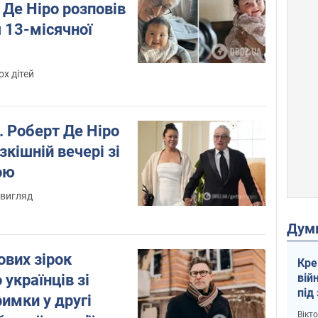
 Де Ніро розповів
 13-місячної
ох дітей
5. Роберт Де Ніро
зкішній вечері зі
ою
 вигляд
Дум
ових зірок
Кре
 українців зі
вій
під
имки у другі
кри
Вікт