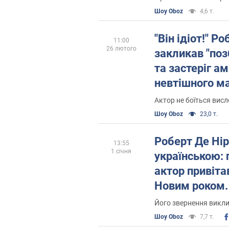
агресією. Від
Шоу Oboz
4,6 т.
"Він ідіот!" Р
11:00
26 лютого
закликав "поз
та застеріг а
невтішного м
президент СШ
Актор не боїться вис
Шоу Oboz
23,0 т.
Роберт Де Нір
13:55
1 січня
українською: 
актор привітав
Новим роком.
Його звернення викли
Шоу Oboz
7,7 т.