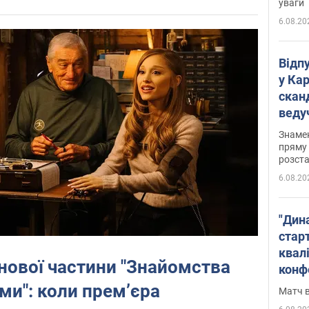
уваги
6.08.20
Відп
у Ка
скан
веду
захе
Знаме
пряму 
розста
6.08.20
"Дин
стар
квалі
нової частини "Знайомства
конф
ми": коли премʼєра
Матч в