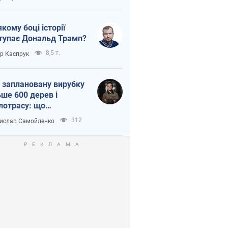
якому боці історії
тупає Дональд Трамп?
8,5 т.
ор Каспрук
 заплановану вирубку
ьше 600 дерев і
лотрасу: що
бувається на Теремках
312
ислав Самойленко
иєві