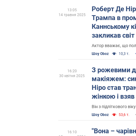
Роберт Де Нір
13:05
14 травня 2025
Трампа в пром
Каннському к
закликав світ
йому
Актор вважає, що пол
Шоу Oboz
10,3 т.
З рожевими д
16:20
30 квітня 2025
макіяжем: си
Ніро став тр
жінкою і взяв 
Фото
Він з підліткового ві
Шоу Oboz
53,6 т.
"Вона – чарівн
16:10