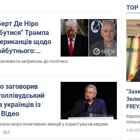
ео
TO
оберт Де Ніро
бутися" Трампа
мериканців щодо
айбутнього:
А не змовчав
ловлювати неприязнь до політика
о заговорив
"Зах
голлівудський
Зеле
 українців із
FREYJ
 Відео
підтр
Європе
спільн
кало море позитивних емоцій у користувачів мережі
6.08.20
327