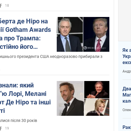
18
ерта де Ніро на
ії Gotham Awards
а про Трампа:
стійно його
Як 
Укр
лишнього президента США неодноразово прибирали з
екс
наф
4
Андр
ізнали: який
Два
'ю Лорі, Мелані
Маг
кал
т Де Ніро та інші
ті
Олек
лися після 30 років
Рак
19