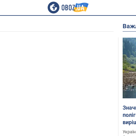
Важ
Знач
полі
вирі
Україн