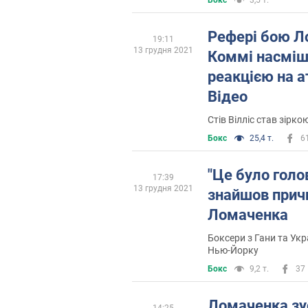
Рефері бою Л
19:11
13 грудня 2021
Коммі насмі
реакцією на а
Відео
Стів Вілліс став зірко
Бокс
25,4 т.
6
"Це було голо
17:39
13 грудня 2021
знайшов причи
Ломаченка
Боксери з Гани та Ук
Нью-Йорку
Бокс
9,2 т.
37
Ломаченка зус
14:25