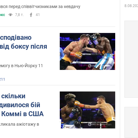
8.08.20
ився перед співвітчизниками за невдачу
окс
7,8 т.
41
сподівано
від боксу після
емогу в Нью-Йорку 11
211
 скільки
дивилося бій
 Коммі в США
кликала ажіотажу в