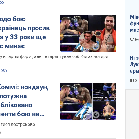
66
Мін
щодо бою
фун
країнець просив
мас
а у 33 роки ще
Олек
ас минає
 в гарній формі, але не гарантував собі бій за чотири
Ні 
Лук
арм
1509
Ігар
оммі: нокдаун,
а потужна
убліковано
енти бою на
итися достроково
0