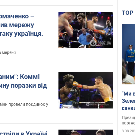
TO
омаченко –
шив мережу
таку українця.
ю мережі
1
вним": Коммі
ну поразки від
"Ми в
Зеле
раїни провели поєдинок у
санкц
Прези
партне
8.08.20
тріли в Україні