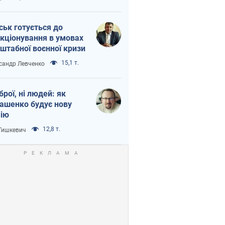
ськ готується до
кціонування в умовах
штабної воєнної кризи
15,1 т.
сандр Левченко
зброї, ні людей: як
ашенко будує нову
ію
12,8 т.
 Тишкевич