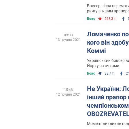
Боксер після перемоги
рингу з іншим прапор
Бокс
263,3 т.
Ломаченко по
09:33
13 грудня 2021
кого він здоб
Коммі
Український боксер ви
Йорку за очками
Бокс
38,7 т.
2
Не України: Л
15:48
12 грудня 2021
інший прапор 
чемпіонськом
OBOZREVATEL
пояснень
Момент викликав под