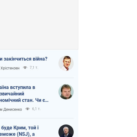
и закінчиться війна?
7,1 т.
 Хрістензен
аїна вступила в
звичайний
номічний стан. Чи є
тло вкінці тунелю?
6,1 т.
м Денисенко
 буде Крим, той і
еможе (NSJ), а