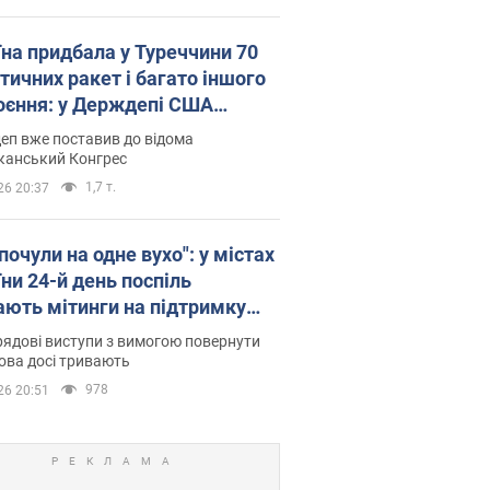
їна придбала у Туреччини 70
тичних ракет і багато іншого
оєння: у Держдепі США
люднили список
еп вже поставив до відома
канський Конгрес
1,7 т.
26 20:37
почули на одне вухо": у містах
ни 24-й день поспіль
ають мітинги на підтримку
рова. Фото і відео
ядові виступи з вимогою повернути
ова досі тривають
978
26 20:51