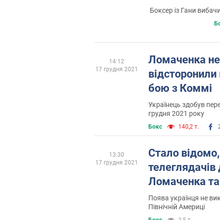
Боксер із Гани вибач
Б
Ломаченка не
14:12
17 грудня 2021
відсторонили 
бою з Коммі
Українець здобув пер
грудня 2021 року
Бокс
140,2 т.
Стало відомо,
13:30
17 грудня 2021
телеглядачів 
Ломаченка та
Поява українця не ви
Північній Америці
Бокс
3,5 т.