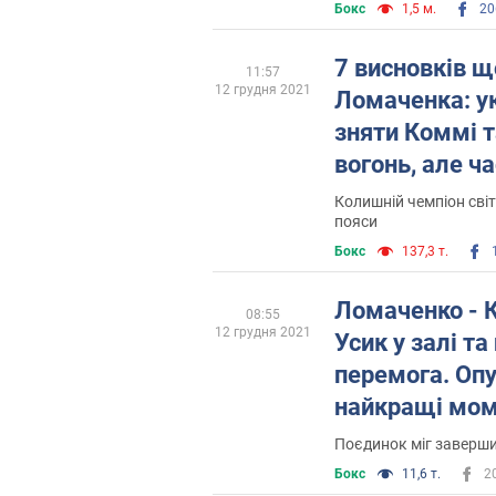
Бокс
1,5 м.
20
7 висновків 
11:57
12 грудня 2021
Ломаченка: у
зняти Коммі т
вогонь, але ч
Колишній чемпіон світу
пояси
Бокс
137,3 т.
Ломаченко - К
08:55
12 грудня 2021
Усик у залі т
перемога. Оп
найкращі мом
відео
Поєдинок міг заверш
Бокс
11,6 т.
2