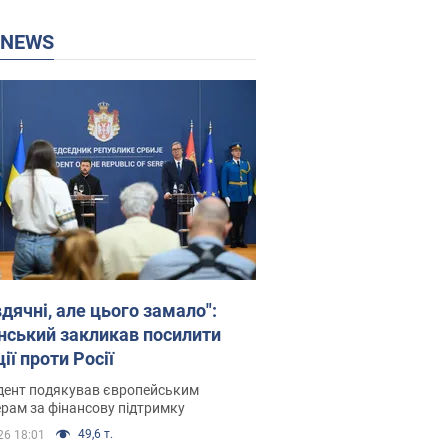
P NEWS
дячні, але цього замало":
нський закликав посилити
ії проти Росії
дент подякував європейським
рам за фінансову підтримку
49,6 т.
26 18:01