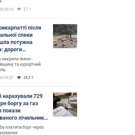
и
2,1 т.
26 05:10
рикарпатті після
альної спеки
шла потужна
а: дороги
творились на
 накрила Івано-
. Відео
івщину та курортний
ель
26,3 т.
26 09:27
і нарахували 729
грн боргу за газ
з покази
ованого лічильника:
я ухвалив
ба платити борг через
ікуване рішення
ахування