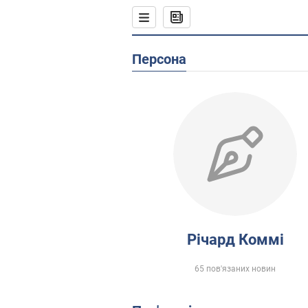
Персона
Рiчард Коммi
65 пов'язаних новин