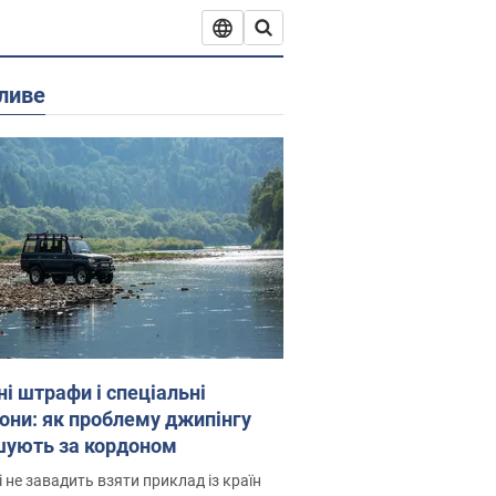
ливе
ні штрафи і спеціальні
гони: як проблему джипінгу
шують за кордоном
і не завадить взяти приклад із країн