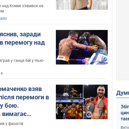
 над Коммі з'явився на
ом
5683
яснив, заради
ув перемогу над
грав у ганця бій у Нью-
16
омаченко взяв
Дум
після перемоги в
у бою.
Збі
цин
 вимагає
тає
ив у фанатів
і Пу
Вікт