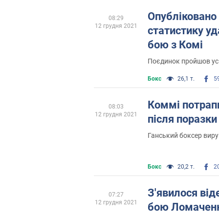
Опубліковано
08:29
12 грудня 2021
статистику уд
бою з Комі
Поєдинок пройшов усю
Бокс
26,1 т.
5
Коммі потрапи
08:03
12 грудня 2021
після поразки
Ганський боксер вир
Бокс
20,2 т.
2
З'явилося від
07:27
12 грудня 2021
бою Ломаченк