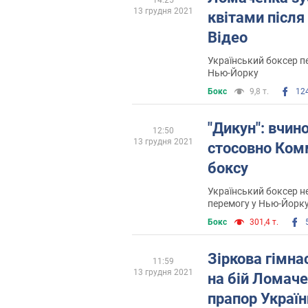
13 грудня 2021
квітами після
Відео
Український боксер пе
Нью-Йорку
Бокс
9,8 т.
12
"Дикун": вчи
12:50
13 грудня 2021
стосовно Комм
боксу
Український боксер н
перемогу у Нью-Йорк
Бокс
301,4 т.
Зіркова гімна
11:59
13 грудня 2021
на бій Ломач
прапор Україн