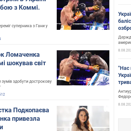
 бою з Коммі.
Укра
баліс
реміг суперника з Гани у
озбр
опри
Держд
4
амери
8.08.20
нок Ломаченка
і шокував світ
"Нас 
Украї
е зумів здобути дострокову
трив
у
Федо
Антиур
512
Федор
8.08.20
стка Подкопаєва
енка привезла
и