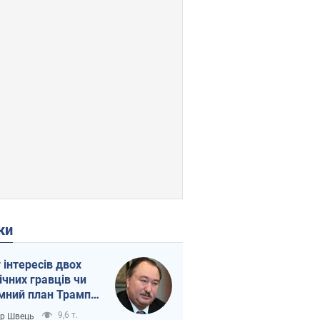
ки
г інтересів двох
ічних гравців чи
мний план Трампа
тіна?
9,6 т.
ор Швець