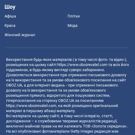
Шоу
Афіша
Плітки
Краса
Мода
Жіночий журнал
Використання будь-яких матеріалів ( в тому числі фото- та відео-),
розміщених на цьому сайті
https://www.obozrevatel.com
та всіх його
піддоменах, в будь-якому вигляді суворо заборонено.
Дозволяється використання при отриманні письмового дозволу
на їх використання та за умови обов'язкового посилання на сайт
OBOZ.UA, а для інтернет-видань - при отриманні письмового
дозволу на їх використання та за умови обов'язкового
розміщення прямого, відкритого для пошукових систем,
гіперпосилання на сторінку OBOZ.UA за посиланням
https://www.obozrevatel.com
, на якій розміщено оригінальний
матеріал в першому абзаці матеріалу.
Всі матеріали на цьому сайті, в тому числі інтерв’ю, статті,
дослідження – є службовими творами журналістів редакції,
виключні майнові права на які належать ТОВ «Золота середина».
На всі опубліковані фотоматеріали Getty Images редакція має