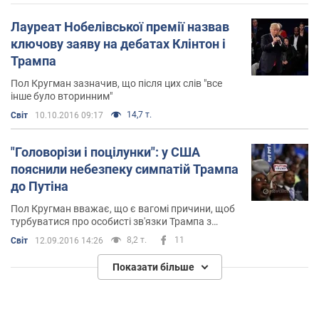
Лауреат Нобелівської премії назвав
ключову заяву на дебатах Клінтон і
Трампа
Пол Кругман зазначив, що після цих слів "все
інше було вторинним"
14,7 т.
Світ
10.10.2016 09:17
"Головорізи і поцілунки": у США
пояснили небезпеку симпатій Трампа
до Путіна
Пол Кругман вважає, що є вагомі причини, щоб
турбуватися про особисті зв'язки Трампа з
режимом Путіна
8,2 т.
11
Світ
12.09.2016 14:26
Показати більше