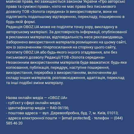
майнові права, які захищаються законом України «Про авторські
права та суміжні права», ніхто не має права без письмового
дозволу ТОВ «Золота середина» їх використовувати, вони не
підлягають подальшому відтворенню, перекладу, поширенню в
будь-якій формі.
Редакція OBOZ.UA може не поділяти точку зору, викладену в
авторському матеріалі. За достовірність інформації, опублікованої
в рекламних матеріалах, відповідальність несе рекламодавець.
Заборонено використання матеріалів розміщених на цьому сайті,
хоч із зазначенням гіперпосилання на сторінку цього сайту,
логотипу OBOZ.UA або будь-якого іншого згадування, але без
письмового дозволу Редакції/ТОВ «Золота середина»
Незаконним використанням матеріалів буде вважатися: будь-яке
копiювання, публiкацiя, передрук, наступне поширення,
використання, переробка з використанням, включенням до
складу інших матеріалів, розповсюдження, адаптація, переклад
та інші подібні зміни матеріалу.
Назва онлайн медіа — «OBOZ.UA»
- суб'єкт у сфері онлайн медіа;
- ідентифікатор медіа — R40-06156;
- поштова адреса — вул. Деревообробна, буд. 7, м. Київ, 01013;
- адреса електронної пошти —
[email protected]
; - телефон — (044)
585 46 20