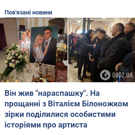
Пов'язані новини
Він жив "нараспашку". На
прощанні з Віталієм Білоножком
зірки поділилися особистими
історіями про артиста