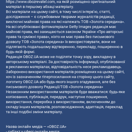
https://www.obozrevatel.com
, на якій розміщено оригінальний
матеріал в першому абзаці матеріалу.
Всі матеріали на цьому сайті, в тому числі інтерв’ю, статті,
дослідження – є службовими творами журналістів редакції,
виключні майнові права на які належать ТОВ «Золота середина».
На всі опубліковані фотоматеріали Getty Images редакція має
майнові права, які захищаються законом України «Про авторські
права та суміжні права», ніхто не має права без письмового
дозволу ТОВ «Золота середина» їх використовувати, вони не
підлягають подальшому відтворенню, перекладу, поширенню в
будь-якій формі.
Редакція OBOZ.UA може не поділяти точку зору, викладену в
авторському матеріалі. За достовірність інформації, опублікованої
в рекламних матеріалах, відповідальність несе рекламодавець.
Заборонено використання матеріалів розміщених на цьому сайті,
хоч із зазначенням гіперпосилання на сторінку цього сайту,
логотипу OBOZ.UA або будь-якого іншого згадування, але без
письмового дозволу Редакції/ТОВ «Золота середина»
Незаконним використанням матеріалів буде вважатися: будь-яке
копiювання, публiкацiя, передрук, наступне поширення,
використання, переробка з використанням, включенням до
складу інших матеріалів, розповсюдження, адаптація, переклад
та інші подібні зміни матеріалу.
Назва онлайн медіа — «OBOZ.UA»
- суб'єкт у сфері онлайн медіа;