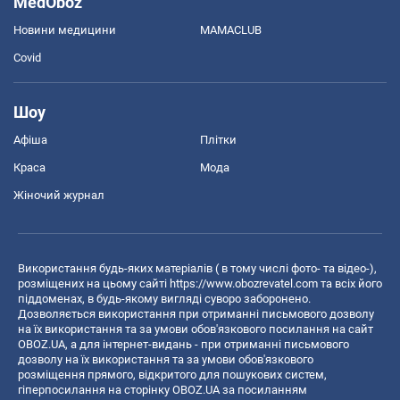
MedOboz
Новини медицини
MAMACLUB
Covid
Шоу
Афіша
Плітки
Краса
Мода
Жіночий журнал
Використання будь-яких матеріалів ( в тому числі фото- та відео-),
розміщених на цьому сайті
https://www.obozrevatel.com
та всіх його
піддоменах, в будь-якому вигляді суворо заборонено.
Дозволяється використання при отриманні письмового дозволу
на їх використання та за умови обов'язкового посилання на сайт
OBOZ.UA, а для інтернет-видань - при отриманні письмового
дозволу на їх використання та за умови обов'язкового
розміщення прямого, відкритого для пошукових систем,
гіперпосилання на сторінку OBOZ.UA за посиланням