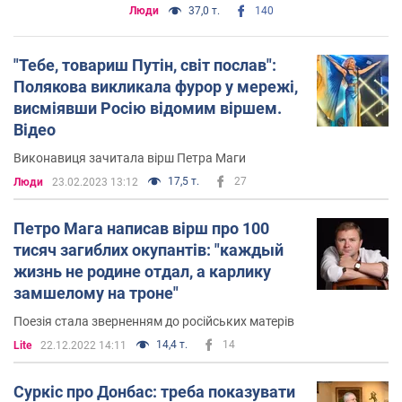
Люди
37,0 т.
140
"Тебе, товариш Путін, світ послав":
Полякова викликала фурор у мережі,
висміявши Росію відомим віршем.
Відео
Виконавиця зачитала вірш Петра Маги
17,5 т.
27
Люди
23.02.2023 13:12
Петро Мага написав вірш про 100
тисяч загиблих окупантів: "каждый
жизнь не родине отдал, а карлику
замшелому на троне"
Поезія стала зверненням до російських матерів
14,4 т.
14
Lite
22.12.2022 14:11
Суркіс про Донбас: треба показувати