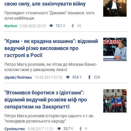
свою силу, але закінчувати війну
Президент столичного "Динамо" зізнався, чого
хоче найбільше
12,1 т.
66
Футбол
2.08.2020 20:35
"Крим - як крадена машина": відомий
ведучий різко висловився про
гастролі в Росії
Петро Мага розповів, як літав до Москви бізнес-
класом і жив у шикарному люксі
35,6 т.
224
(Архів) Політика
10.08.2017 07:52
"Втомився боротися з ідіотами":
відомий ведучий розвіяв міф про
сепаратизм на Закарпатті
Петро Мага розповів історію про одного з т.зв.
"поводирів русинського народу"
20,7 т.
8
Суспільство
9.08.2017 11:21