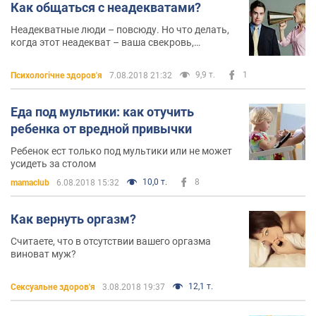
Как общаться с неадекватами?
Неадекватные люди – повсюду. Но что делать,
когда этот неадекват – ваша свекровь,
родители, какие-либо родственники или даже
муж?
9,9 т.
1
Психологічне здоров'я
7.08.2018 21:32
Еда под мультики: как отучить
ребенка от вредной привычки
Ребенок ест только под мультики или не может
усидеть за столом
10,0 т.
8
mamaclub
6.08.2018 15:32
Как вернуть оргазм?
Считаете, что в отсутствии вашего оргазма
виноват муж?
12,1 т.
Сексуальне здоров'я
3.08.2018 19:37