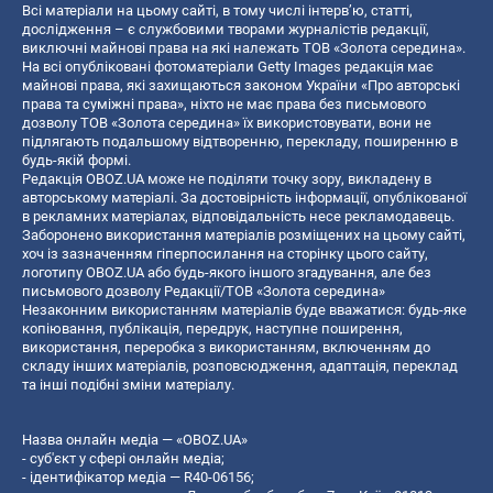
Всі матеріали на цьому сайті, в тому числі інтерв’ю, статті,
дослідження – є службовими творами журналістів редакції,
виключні майнові права на які належать ТОВ «Золота середина».
На всі опубліковані фотоматеріали Getty Images редакція має
майнові права, які захищаються законом України «Про авторські
права та суміжні права», ніхто не має права без письмового
дозволу ТОВ «Золота середина» їх використовувати, вони не
підлягають подальшому відтворенню, перекладу, поширенню в
будь-якій формі.
Редакція OBOZ.UA може не поділяти точку зору, викладену в
авторському матеріалі. За достовірність інформації, опублікованої
в рекламних матеріалах, відповідальність несе рекламодавець.
Заборонено використання матеріалів розміщених на цьому сайті,
хоч із зазначенням гіперпосилання на сторінку цього сайту,
логотипу OBOZ.UA або будь-якого іншого згадування, але без
письмового дозволу Редакції/ТОВ «Золота середина»
Незаконним використанням матеріалів буде вважатися: будь-яке
копiювання, публiкацiя, передрук, наступне поширення,
використання, переробка з використанням, включенням до
складу інших матеріалів, розповсюдження, адаптація, переклад
та інші подібні зміни матеріалу.
Назва онлайн медіа — «OBOZ.UA»
- суб'єкт у сфері онлайн медіа;
- ідентифікатор медіа — R40-06156;