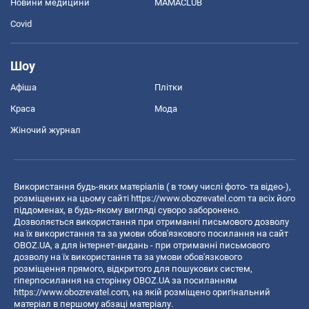
Новини медицини
MAMACLUB
Covid
Шоу
Афіша
Плітки
Краса
Мода
Жіночий журнал
Використання будь-яких матеріалів ( в тому числі фото- та відео-),
розміщених на цьому сайті
https://www.obozrevatel.com
та всіх його
піддоменах, в будь-якому вигляді суворо заборонено.
Дозволяється використання при отриманні письмового дозволу
на їх використання та за умови обов'язкового посилання на сайт
OBOZ.UA, а для інтернет-видань - при отриманні письмового
дозволу на їх використання та за умови обов'язкового
розміщення прямого, відкритого для пошукових систем,
гіперпосилання на сторінку OBOZ.UA за посиланням
https://www.obozrevatel.com
, на якій розміщено оригінальний
матеріал в першому абзаці матеріалу.