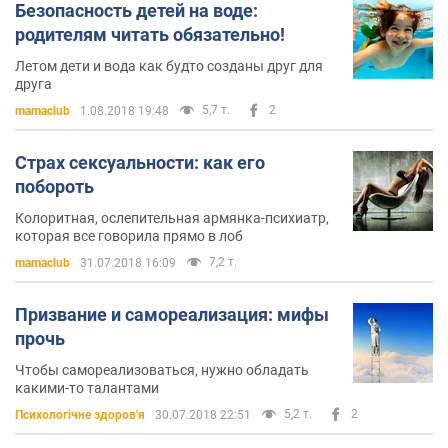
Безопасность детей на воде:
родителям читать обязательно!
Летом дети и вода как будто созданы друг для
друга
5,7 т.
2
mamaclub
1.08.2018 19:48
Страх сексуальности: как его
побороть
Колоритная, ослепительная армянка-психиатр,
которая все говорила прямо в лоб
7,2 т.
mamaclub
31.07.2018 16:09
Призвание и самореализация: мифы
прочь
Чтобы самореализоваться, нужно обладать
какими-то талантами
5,2 т.
2
Психологічне здоров'я
30.07.2018 22:51