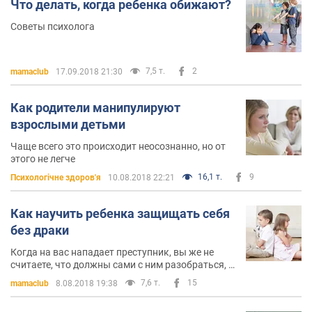
Что делать, когда ребенка обижают?
Советы психолога
7,5 т.
2
mamaclub
17.09.2018 21:30
Как родители манипулируют
взрослыми детьми
Чаще всего это происходит неосознанно, но от
этого не легче
16,1 т.
9
Психологічне здоров'я
10.08.2018 22:21
Как научить ребенка защищать себя
без драки
Когда на вас нападает преступник, вы же не
считаете, что должны сами с ним разобраться, а
звоните в полицию!
7,6 т.
15
mamaclub
8.08.2018 19:38