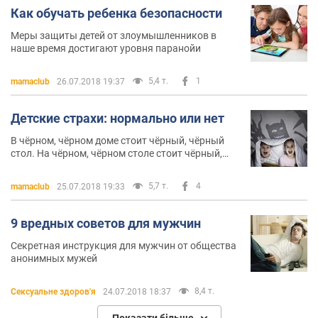
Как обучать ребенка безопасности
Меры защиты детей от злоумышленников в
наше время достигают уровня паранойи
5,4 т.
1
mamaclub
26.07.2018 19:37
Детские страхи: нормально или нет
В чёрном, чёрном доме стоит чёрный, чёрный
стол. На чёрном, чёрном столе стоит чёрный,
чёрный гроб. В чёрном, чёрном гробу лежит
белый, белый мертвец: "Отдай свое сердце"
5,7 т.
4
mamaclub
25.07.2018 19:33
9 вредных советов для мужчин
Секретная инструкция для мужчин от общества
анонимных мужей
8,4 т.
Сексуальне здоров'я
24.07.2018 18:37
Показати більше