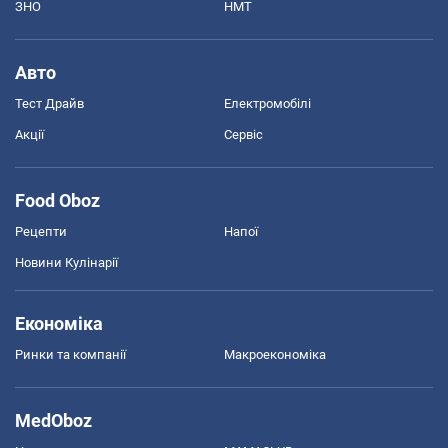
ЗНО
НМТ
Авто
Тест Драйв
Електромобілі
Акції
Сервіс
Food Oboz
Рецепти
Напої
Новини Кулінарії
Економіка
Ринки та компанії
Макроекономіка
MedOboz