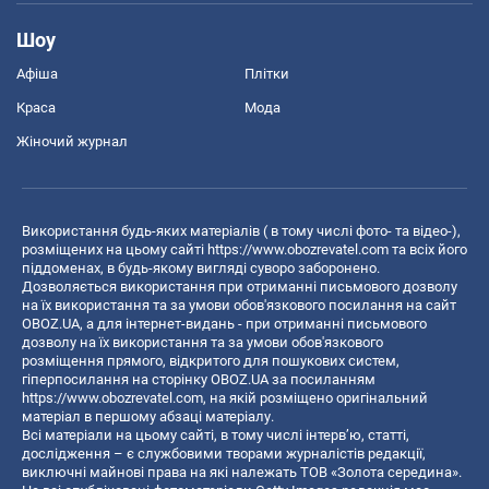
Шоу
Афіша
Плітки
Краса
Мода
Жіночий журнал
Використання будь-яких матеріалів ( в тому числі фото- та відео-),
розміщених на цьому сайті
https://www.obozrevatel.com
та всіх його
піддоменах, в будь-якому вигляді суворо заборонено.
Дозволяється використання при отриманні письмового дозволу
на їх використання та за умови обов'язкового посилання на сайт
OBOZ.UA, а для інтернет-видань - при отриманні письмового
дозволу на їх використання та за умови обов'язкового
розміщення прямого, відкритого для пошукових систем,
гіперпосилання на сторінку OBOZ.UA за посиланням
https://www.obozrevatel.com
, на якій розміщено оригінальний
матеріал в першому абзаці матеріалу.
Всі матеріали на цьому сайті, в тому числі інтерв’ю, статті,
дослідження – є службовими творами журналістів редакції,
виключні майнові права на які належать ТОВ «Золота середина».