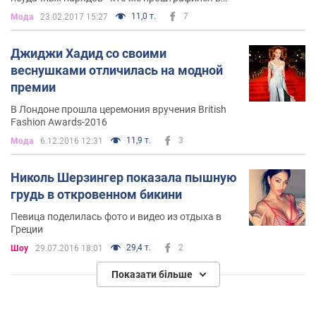
этот раз?
11,0 т.
7
Мода
23.02.2017 15:27
Джиджи Хадид со своими
веснушками отличилась на модной
премии
В Лондоне прошла церемония вручения British
Fashion Awards-2016
11,9 т.
3
Мода
6.12.2016 12:31
Николь Шерзингер показала пышную
грудь в откровенном бикини
Певица поделилась фото и видео из отдыха в
Греции
29,4 т.
2
Шоу
29.07.2016 18:01
Показати більше