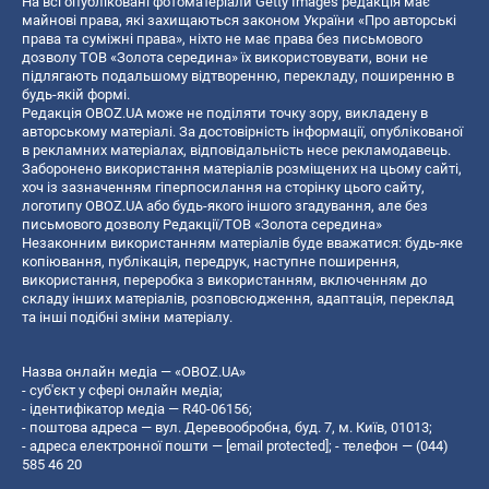
На всі опубліковані фотоматеріали Getty Images редакція має
майнові права, які захищаються законом України «Про авторські
права та суміжні права», ніхто не має права без письмового
дозволу ТОВ «Золота середина» їх використовувати, вони не
підлягають подальшому відтворенню, перекладу, поширенню в
будь-якій формі.
Редакція OBOZ.UA може не поділяти точку зору, викладену в
авторському матеріалі. За достовірність інформації, опублікованої
в рекламних матеріалах, відповідальність несе рекламодавець.
Заборонено використання матеріалів розміщених на цьому сайті,
хоч із зазначенням гіперпосилання на сторінку цього сайту,
логотипу OBOZ.UA або будь-якого іншого згадування, але без
письмового дозволу Редакції/ТОВ «Золота середина»
Незаконним використанням матеріалів буде вважатися: будь-яке
копiювання, публiкацiя, передрук, наступне поширення,
використання, переробка з використанням, включенням до
складу інших матеріалів, розповсюдження, адаптація, переклад
та інші подібні зміни матеріалу.
Назва онлайн медіа — «OBOZ.UA»
- суб'єкт у сфері онлайн медіа;
- ідентифікатор медіа — R40-06156;
- поштова адреса — вул. Деревообробна, буд. 7, м. Київ, 01013;
- адреса електронної пошти —
[email protected]
; - телефон — (044)
585 46 20