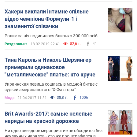
Хакери виклали інтимне спільне
відео чемпіона Формули-1 і
знаменитої співачки
Ролик за ніч подивилося близько 300 000 осіб
52,6 т.
41
Роздягальня
18.02.2019 22:41
Тина Кароль и Николь Шерзингер
примерили одинаковое
"металлическое" платье: кто круче
Украинская певица сошлась в модной битве с
судьей американского "Х-Фактора"
38,8 т.
1006
Мода
21.04.2017 11:31
Brit Awards-2017: самые нелепые
наряды на красной дорожке
Ни одно звездное мероприятие не обходится без
неудачных нарядов - кто же проштрафился в