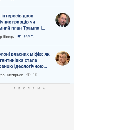
ежність Росії від
таю
г інтересів двох
ічних гравців чи
мний план Трампа і
іна?
14,9 т.
ор Швець
олоні власних міфів: як
тянтинівка стала
овною ідеологічною
ткою для російських
18
ро Снєгирьов
пантів