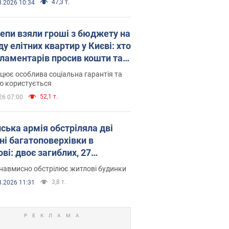
47,3 т.
8.2026 10:34
епи взяли гроші з бюджету на
у елітних квартир у Києві: хто
рламентарів просив кошти та
оселився
цює особлива соціальна гарантія та
ю користується
52,1 т.
26 07:00
йська армія обстріляла дві
ні багатоповерхівки в
ві: двоє загиблих, 27
раждалих
навмисно обстрілює житлові будинки
3,8 т.
8.2026 11:31