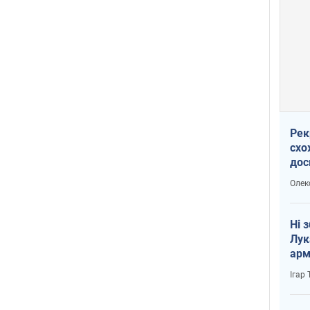
Рек
схо
дос
виб
Олек
Ні 
Лук
арм
Ігар