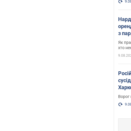
9.0
Нард
оренд
з па
де п
Як пра
хто не
9.08.20
Росі
сусід
Харко
пост
Ворог 
9.0