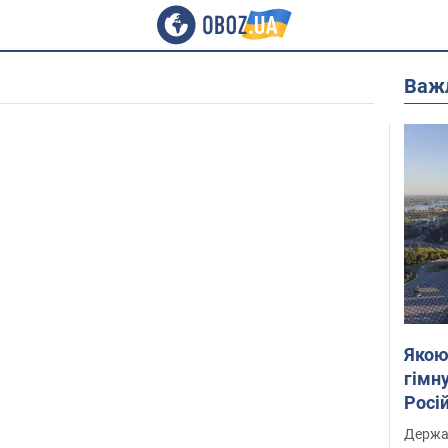
Важ
Якою
гімну
Росій
розп
Держа