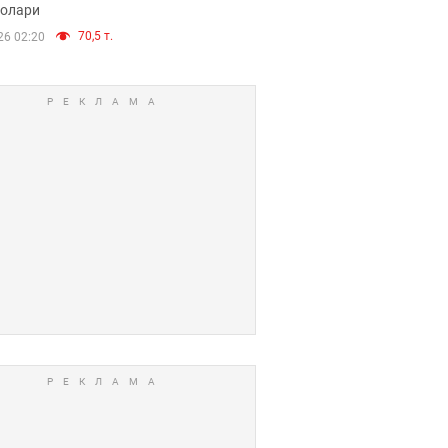
долари
70,5 т.
26 02:20