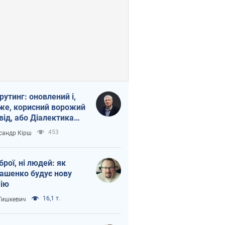
рутинг: оновлений і,
же, корисний ворожий
від, або Діалектика
агливого боягузтва
453
сандр Кірш
зброї, ні людей: як
ашенко будує нову
ію
16,1 т.
 Тишкевич