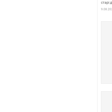
старі 
9.08.20