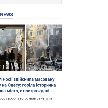
P NEWS
я Росії здійснила масовану
 на Одесу: горіла історична
на міста, є постраждалі.
 та відео
рору ворог застосував ракети та