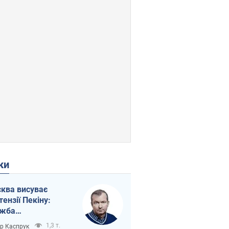
ки
ква висуває
тензії Пекіну:
ужба
етворюється на
1,3 т.
ор Каспрук