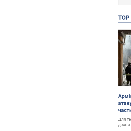
TO
Армі
атаку
части
Фото
Для те
дрони