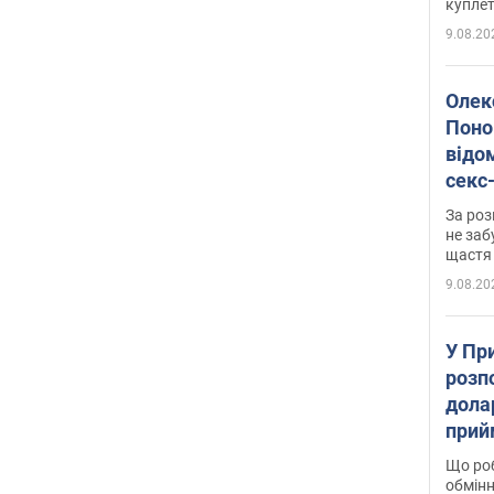
куплет
9.08.20
Олек
Поно
відо
секс
який
За роз
маю
не заб
щастя
9.08.20
У Пр
розпо
дола
прий
та б
Що роб
обмінн