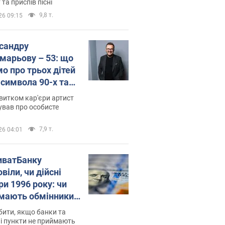
 та приспів пісні
9,8 т.
26 09:15
сандру
марьову – 53: що
мо про трьох дітей
-символа 90-х та
 вигляд вони
витком кар'єри артист
ть
ував про особисте
7,9 т.
26 04:01
иватБанку
віли, чи дійсні
ри 1996 року: чи
мають обмінники
анки такі купюри
ити, якщо банки та
і пункти не приймають