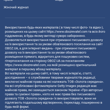
Жіночий журнал
Використання будь-яких матеріалів ( в тому числі фото- та відео-),
розміщених на цьому сайті
https://www.obozrevatel.com
та всіх його
піддоменах, в будь-якому вигляді суворо заборонено.
Дозволяється використання при отриманні письмового дозволу
на їх використання та за умови обов'язкового посилання на сайт
OBOZ.UA, а для інтернет-видань - при отриманні письмового
дозволу на їх використання та за умови обов'язкового
розміщення прямого, відкритого для пошукових систем,
гіперпосилання на сторінку OBOZ.UA за посиланням
https://www.obozrevatel.com
, на якій розміщено оригінальний
матеріал в першому абзаці матеріалу.
Всі матеріали на цьому сайті, в тому числі інтерв’ю, статті,
дослідження – є службовими творами журналістів редакції,
виключні майнові права на які належать ТОВ «Золота середина».
На всі опубліковані фотоматеріали Getty Images редакція має
майнові права, які захищаються законом України «Про авторські
права та суміжні права», ніхто не має права без письмового
дозволу ТОВ «Золота середина» їх використовувати, вони не
підлягають подальшому відтворенню, перекладу, поширенню в
будь-якій формі.