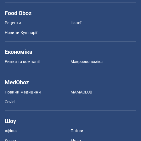
Food Oboz
Рецепти
Напої
Новини Кулінарії
Економіка
Ринки та компанії
Макроекономіка
MedOboz
Новини медицини
MAMACLUB
Covid
Шоу
Афіша
Плітки
Краса
Мода