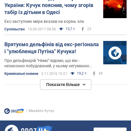
України: Кучук пояснив, чому згорів
табір із дітьми в Одесі
Екс-заступник мера вказав на корінь зла
13,7 т.
23
Суспільство
19.09.2017 08:58
Врятуємо дельфінів від екс-регіонала
і "улюбленця Путіна" Кучука!
Про дельфінарій "Немо" відомо, що він -
незаконно побудований, у ньому негуманно
ставляться до тваринам, занесених до Червоної
19,2 т.
49
Кримінальні новини
3.11.2016 10:21
книги, і його необхідно закривати через численні
порушення законодавства
Показати більше
Михайло Кучук