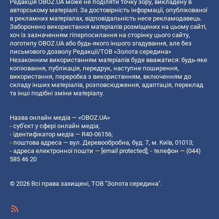
Редакція OBOZ.UA може не поділяти точку зору, викладену в
авторському матеріалі. За достовірність інформації, опублікованої
в рекламних матеріалах, відповідальність несе рекламодавець.
Заборонено використання матеріалів розміщених на цьому сайті,
хоч із зазначенням гіперпосилання на сторінку цього сайту,
логотипу OBOZ.UA або будь-якого іншого згадування, але без
письмового дозволу Редакції/ТОВ «Золота середина»
Незаконним використанням матеріалів буде вважатися: будь-яке
копiювання, публiкацiя, передрук, наступне поширення,
використання, переробка з використанням, включенням до
складу інших матеріалів, розповсюдження, адаптація, переклад
та інші подібні зміни матеріалу.
Назва онлайн медіа — «OBOZ.UA»
- суб'єкт у сфері онлайн медіа;
- ідентифікатор медіа — R40-06156;
- поштова адреса — вул. Деревообробна, буд. 7, м. Київ, 01013;
- адреса електронної пошти —
[email protected]
; - телефон — (044)
585 46 20
© 2026 Всі права захищені, ТОВ "Золота середина".