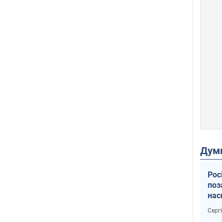
Дум
Рос
поз
нас
тем
Серг