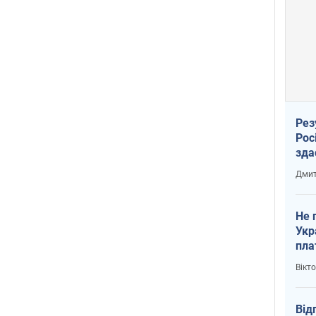
Рез
Рос
зда
Дмит
Не 
Укр
пла
Вікт
Від