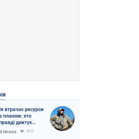
ки
ія втрачає ресурси
а планом: хто
правді диктує
п війни
912
ій Місюра