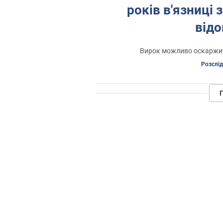
років в'язниці
відо
Вирок можливо оскаржит
Розслі