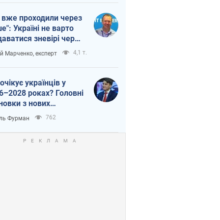
 вже проходили через
ше": Україні не варто
даватися зневірі через
етний терор
4,1 т.
ій Марченко, експерт
очікує українців у
6–2028 роках? Головні
новки з нових
гнозів від НБУ
762
ль Фурман