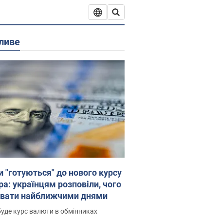
ливе
и "готуються" до нового курсу
ра: українцям розповіли, чого
увати найближчими днями
уде курс валюти в обмінниках