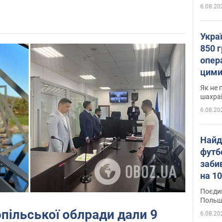
6.08.20
Укра
850 г
опера
цими
Як не 
шахра
6.08.20
Найд
футб
заби
на 10
Віде
Поєдин
Польщ
пільської облради дали 9
6.08.20