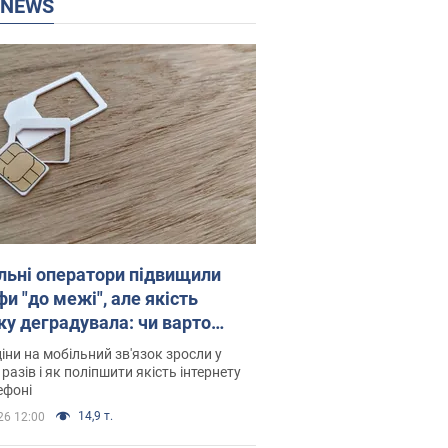
P NEWS
льні оператори підвищили
и "до межі", але якість
ку деградувала: чи варто
житись на ціни
іни на мобільний зв'язок зросли у
 разів і як поліпшити якість інтернету
ефоні
14,9 т.
26 12:00