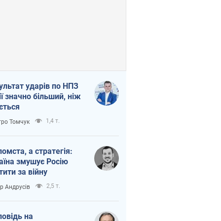
ультат ударів по НПЗ
ії значно більший, ніж
ється
1,4 т.
ро Томчук
помста, а стратегія:
аїна змушує Росію
тити за війну
2,5 т.
ор Андрусів
повідь на