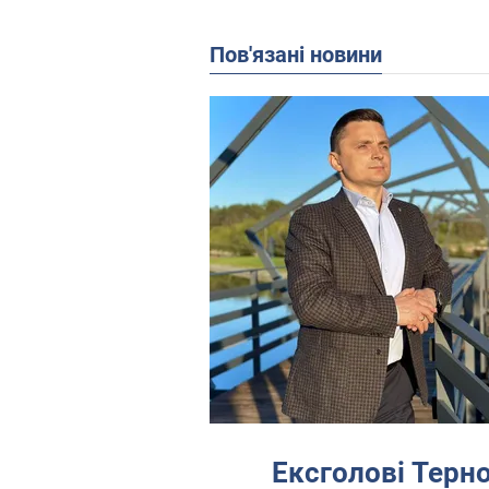
Пов'язані новини
Ексголові Терно