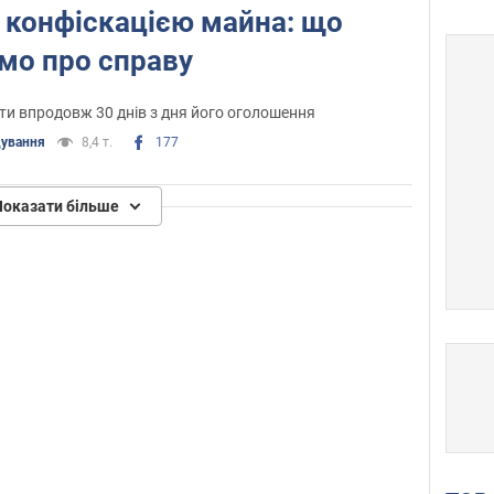
 з конфіскацією майна: що
мо про справу
и впродовж 30 днів з дня його оголошення
дування
8,4 т.
177
Показати більше