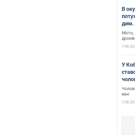
В ок
поту
дим. 
Місто,
дронів
7.08.20
У Ко
ставс
чоло
Чолові
міні
7.08.20