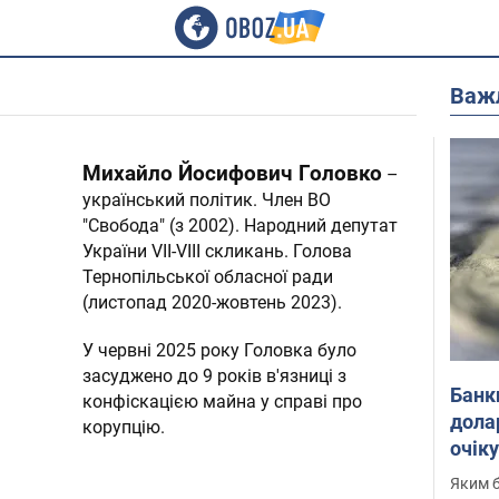
Важ
Михайло Йосифович Головко
–
український політик. Член ВО
"Свобода" (з 2002). Народний депутат
України VII-VIII скликань. Голова
Тернопільської обласної ради
(листопад 2020-жовтень 2023).
У червні 2025 року Головка було
засуджено до 9 років в'язниці з
Банк
конфіскацією майна у справі про
дола
корупцію.
очік
Яким б