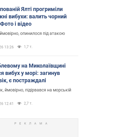
упованій Ялті прогриміли
жні вибухи: валить чорний
Фото і відео
 ймовірно, опинилося під атакою
1,7 т.
26 13:26
блевому на Миколаївщині
я вибух у морі: загинув
вік, є постраждалі
к, ймовірно, підірвався на морській
2,7 т.
26 12:41