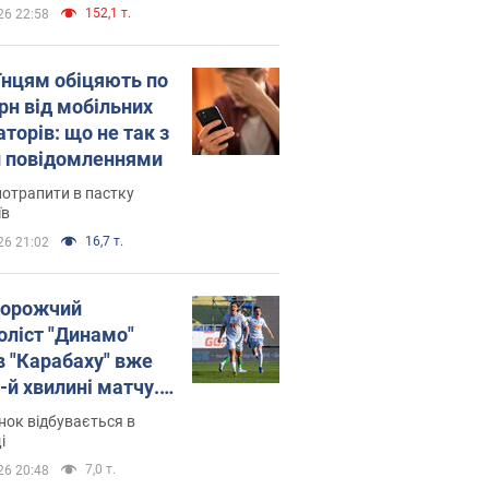
152,1 т.
26 22:58
їнцям обіцяють по
рн від мобільних
торів: що не так з
 повідомленнями
потрапити в пастку
їв
16,7 т.
26 21:02
орожчий
оліст "Динамо"
в "Карабаху" вже
-й хвилині матчу.
о
ок відбувається в
і
7,0 т.
26 20:48