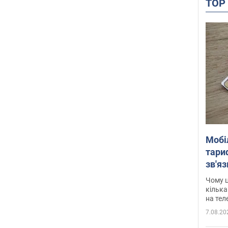
TO
Мобі
тариф
зв'яз
скар
Чому ц
кілька
на тел
7.08.20