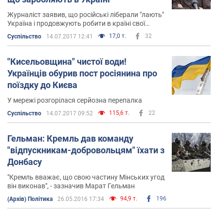
Журналіст заявив, що російські ліберали "лають"
Україна і продовжують робити в країні свої
проекти
17,0 т.
32
Суспільство
14.07.2017 12:41
"Кисельовщина" чистої води!
Українців обурив пост росіянина про
поїздку до Києва
У мережі розгорілася серйозна перепалка
115,6 т.
22
Суспільство
14.07.2017 09:52
Гельман: Кремль дав команду
"відпускникам-добровольцям" їхати з
Донбасу
"Кремль вважає, що свою частину Мінських угод
він виконав", - зазначив Марат Гельман
94,9 т.
196
(Архів) Політика
26.05.2016 17:34