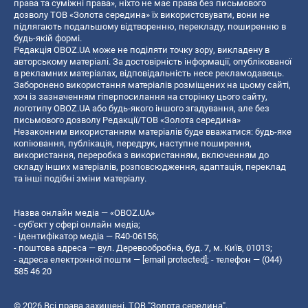
права та суміжні права», ніхто не має права без письмового
дозволу ТОВ «Золота середина» їх використовувати, вони не
підлягають подальшому відтворенню, перекладу, поширенню в
будь-якій формі.
Редакція OBOZ.UA може не поділяти точку зору, викладену в
авторському матеріалі. За достовірність інформації, опублікованої
в рекламних матеріалах, відповідальність несе рекламодавець.
Заборонено використання матеріалів розміщених на цьому сайті,
хоч із зазначенням гіперпосилання на сторінку цього сайту,
логотипу OBOZ.UA або будь-якого іншого згадування, але без
письмового дозволу Редакції/ТОВ «Золота середина»
Незаконним використанням матеріалів буде вважатися: будь-яке
копiювання, публiкацiя, передрук, наступне поширення,
використання, переробка з використанням, включенням до
складу інших матеріалів, розповсюдження, адаптація, переклад
та інші подібні зміни матеріалу.
Назва онлайн медіа — «OBOZ.UA»
- суб'єкт у сфері онлайн медіа;
- ідентифікатор медіа — R40-06156;
- поштова адреса — вул. Деревообробна, буд. 7, м. Київ, 01013;
- адреса електронної пошти —
[email protected]
; - телефон — (044)
585 46 20
© 2026 Всі права захищені, ТОВ "Золота середина".