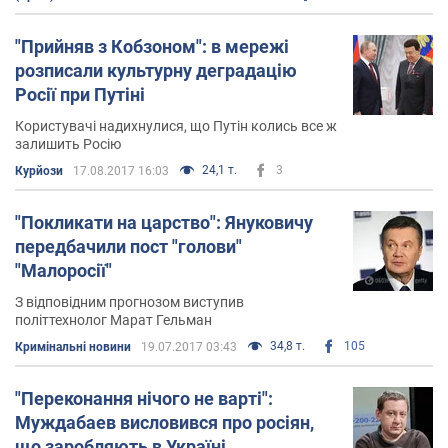
"Прийняв з Кобзоном": в мережі
розписали культурну деградацію
Росії при Путіні
Користувачі надихнулися, що Путін колись все ж
залишить Росію
24,1 т.
3
Курйози
17.08.2017 16:03
"Покликати на царство": Януковичу
передбачили пост "голови"
"Малоросії"
З відповідним прогнозом виступив
політтехнолог Марат Гельман
34,8 т.
105
Кримінальні новини
19.07.2017 03:43
"Переконання нічого не варті":
Муждабаев висловився про росіян,
що заробляють в Україні