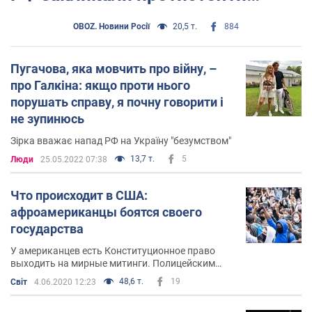
мобілізації
OBOZ. Новини Росії
20,5 т.
884
Пугачова, яка мовчить про війну, –
про Галкіна: якщо проти нього
порушать справу, я почну говорити і
не зупинюсь
Зірка вважає напад РФ на Україну "безумством"
13,7 т.
5
Люди
25.05.2022 07:38
Что происходит в США:
афроамериканцы боятся своего
государства
У американцев есть Конституционное право
выходить на мирные митинги. Полицейским
нелегально использовать жестокие тактики
48,6 т.
19
Світ
4.06.2020 12:23
против протестующих, даже если есть страх, что
протесты станут жестокими