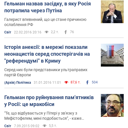
Гельман назвав засідку, в яку Росія
потрапила через Путіна
Галерист впевнений, що це стане причиною
ослаблення РФ
2,2 т.
76
Світ
22.02.2016 20:16
Історія анексії: в мережі показали
неонацистів серед спостерігачів на
"референдумі" в Криму
Серед них були представники ультраправих
партій Європи
87,6 т.
504
(Архів) Політика
31.01.2016 11:01
Гельман про руйнування пам'ятників
у Росії: це мракобіси
"Те, що відбувається у Пітері у зв'язку з
Мефістофелем, мені подобається", - каже
галерист
5,5 т.
Світ
7.09.2015 09:02