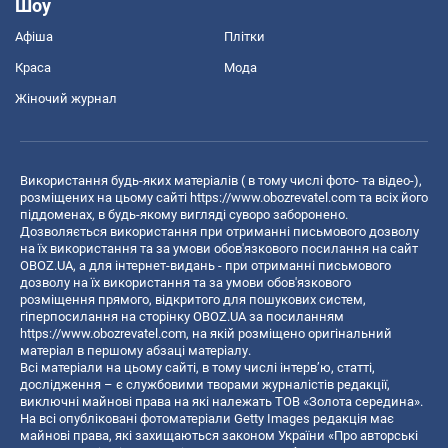
Шоу
Афіша
Плітки
Краса
Мода
Жіночий журнал
Використання будь-яких матеріалів ( в тому числі фото- та відео-),
розміщених на цьому сайті
https://www.obozrevatel.com
та всіх його
піддоменах, в будь-якому вигляді суворо заборонено.
Дозволяється використання при отриманні письмового дозволу
на їх використання та за умови обов'язкового посилання на сайт
OBOZ.UA, а для інтернет-видань - при отриманні письмового
дозволу на їх використання та за умови обов'язкового
розміщення прямого, відкритого для пошукових систем,
гіперпосилання на сторінку OBOZ.UA за посиланням
https://www.obozrevatel.com
, на якій розміщено оригінальний
матеріал в першому абзаці матеріалу.
Всі матеріали на цьому сайті, в тому числі інтерв’ю, статті,
дослідження – є службовими творами журналістів редакції,
виключні майнові права на які належать ТОВ «Золота середина».
На всі опубліковані фотоматеріали Getty Images редакція має
майнові права, які захищаються законом України «Про авторські