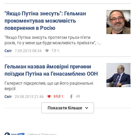
"Якщо Путіна знесуть": Гельман
прокоментував можливість
повернення в Росію
"Якщо Путіна знесуть протягом трьох-п'яти
років, то у мене ще буде можливість приїхати", -
сподівається галерист
7,9 т.
Світ
7.09.2015 08:34
Гельман назвав ймовірні причини
поїздки Путіна на Генасамблею ООН
Галерист підкреслив, що це його раціональні
версії
69,8 т.
49
Світ
29.08.2015 21:46
Показати більше