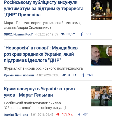
Російському публіцисту висунули
ультиматум за підтримку терориста
"ДНР" Прилепіна
Марат Гельман користується знайомствами,
сказав Андрій Сидельников
33,5 т.
681
OBOZ. Новини Росії
4.02.2020 19:55
"Новоросія" в голові": Муждабаєв
розкрив зрадника України, який
підтримав ідеолога "ДНР"
Журналіст викрив російського політтехнолога
31,1 т.
268
Кримінальні новини
4.02.2020 09:03
Крим повернуть Україні за трьох
умов - Марат Гельман
Російський політтехнолог виклав
"Обозревателю" свою оцінку ситуації
177,5 т.
434
(Архів) Політика
8.01.2018 09:45