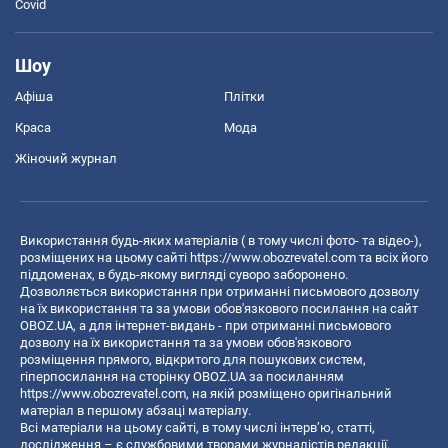
Covid
Шоу
Афіша
Плітки
Краса
Мода
Жіночий журнал
Використання будь-яких матеріалів ( в тому числі фото- та відео-),
розміщених на цьому сайті
https://www.obozrevatel.com
та всіх його
піддоменах, в будь-якому вигляді суворо заборонено.
Дозволяється використання при отриманні письмового дозволу
на їх використання та за умови обов'язкового посилання на сайт
OBOZ.UA, а для інтернет-видань - при отриманні письмового
дозволу на їх використання та за умови обов'язкового
розміщення прямого, відкритого для пошукових систем,
гіперпосилання на сторінку OBOZ.UA за посиланням
https://www.obozrevatel.com
, на якій розміщено оригінальний
матеріал в першому абзаці матеріалу.
Всі матеріали на цьому сайті, в тому числі інтерв’ю, статті,
дослідження – є службовими творами журналістів редакції,