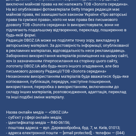
виключні майнові права на які належать ТОВ «Золота середина».
На всі опубліковані фотоматеріали Getty Images редакція має
майнові права, які захищаються законом України «Про авторські
права та суміжні права», ніхто не має права без письмового
дозволу ТОВ «Золота середина» їх використовувати, вони не
підлягають подальшому відтворенню, перекладу, поширенню в
будь-якій формі.
Редакція OBOZ.UA може не поділяти точку зору, викладену в
авторському матеріалі. За достовірність інформації, опублікованої
в рекламних матеріалах, відповідальність несе рекламодавець.
Заборонено використання матеріалів розміщених на цьому сайті,
хоч із зазначенням гіперпосилання на сторінку цього сайту,
логотипу OBOZ.UA або будь-якого іншого згадування, але без
письмового дозволу Редакції/ТОВ «Золота середина»
Незаконним використанням матеріалів буде вважатися: будь-яке
копiювання, публiкацiя, передрук, наступне поширення,
використання, переробка з використанням, включенням до
складу інших матеріалів, розповсюдження, адаптація, переклад
та інші подібні зміни матеріалу.
Назва онлайн медіа — «OBOZ.UA»
- суб'єкт у сфері онлайн медіа;
- ідентифікатор медіа — R40-06156;
- поштова адреса — вул. Деревообробна, буд. 7, м. Київ, 01013;
- адреса електронної пошти —
[email protected]
; - телефон — (044)