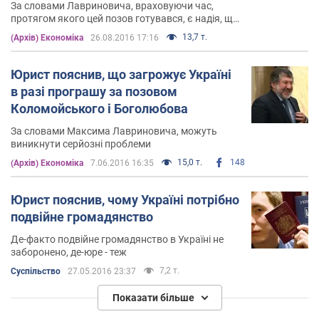
За словами Лавриновича, враховуючи час,
протягом якого цей позов готувався, є надія, що
він підготовлений більш професійно, ніж інші
13,7 т.
(Архів) Економіка
26.08.2016 17:16
Юрист пояснив, що загрожує Україні
в разі програшу за позовом
Коломойського і Боголюбова
За словами Максима Лавриновича, можуть
виникнути серйозні проблеми
15,0 т.
148
(Архів) Економіка
7.06.2016 16:35
Юрист пояснив, чому Україні потрібно
подвійне громадянство
Де-факто подвійне громадянство в Україні не
заборонено, де-юре - теж
7,2 т.
Суспільство
27.05.2016 23:37
Показати більше