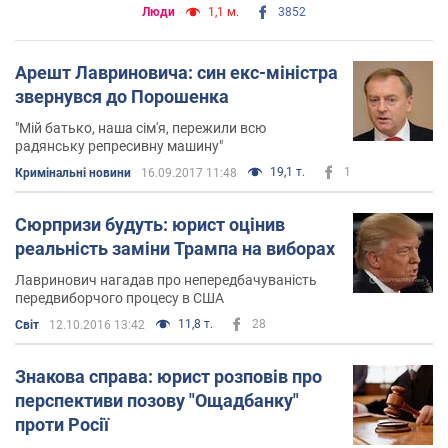
Люди
1,1 м.
3852
Арешт Лавриновича: син екс-міністра
звернувся до Порошенка
"Мій батько, наша сім'я, пережили всю
радянську репресивну машину"
19,1 т.
1
Кримінальні новини
16.09.2017 11:48
Сюрпризи будуть: юрист оцінив
реальність заміни Трампа на виборах
Лавринович нагадав про непередбачуваність
передвиборчого процесу в США
11,8 т.
28
Світ
12.10.2016 13:42
Знакова справа: юрист розповів про
перспективи позову "Ощадбанку"
проти Росії